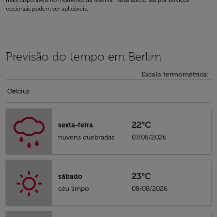
mais disponíveis no momento da reserva. Taxas adicionais por serviços
opcionais podem ser aplicáveis.
Previsão do tempo em Berlim
Escala termométrica
:
Weather unit option Celcius Selected
keyboard_arrow_down
Celcius
22°C
sexta-feira
nuvens quebradas
07/08/2026
23°C
sábado
céu limpo
08/08/2026