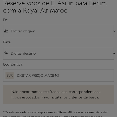
Reserve voos de El Aaiún para Berlim
com a Royal Air Maroc
De
flight_takeoff
keyboard_arrow_down
Para
flight_land
keyboard_arrow_down
Econômica
EUR
Não encontramos resultados que correspondem aos filtros escolhidos
Não encontramos resultados que correspondem aos
filtros escolhidos. Favor ajustar os critérios de busca.
*Os valores exibidos correspondem às últimas 48 horas e podem não estar