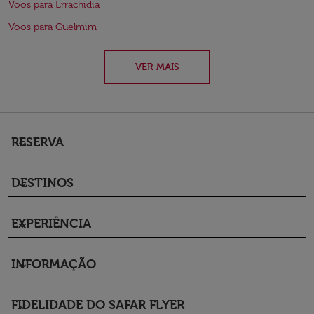
Voos para Errachidia
Voos para Guelmim
VER MAIS
RESERVA
keyboard_arrow_down
DESTINOS
keyboard_arrow_down
EXPERIÊNCIA
keyboard_arrow_down
INFORMAÇÃO
keyboard_arrow_down
FIDELIDADE DO SAFAR FLYER
keyboard_arrow_down