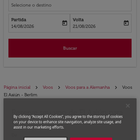
Selecione o destino
Partida
Volta
today
today
fc-booking-departure-date-aria-label
fc-booking-return-date-aria-label
14/08/2026
21/08/2026
Buscar
Página inicial
Voos
Voos para a Alemanha
Voos
El Aaiún - Berlim
Reserve seu voo de El Aaiún para
Experimente atualizar a rota (partida e/ou destino) ou 
By clicking “Accept All Cookies”, you agree to the storing of cookies
Berlim
on your device to enhance site navigation, analyze site usage, and
assist in our marketing efforts.
De