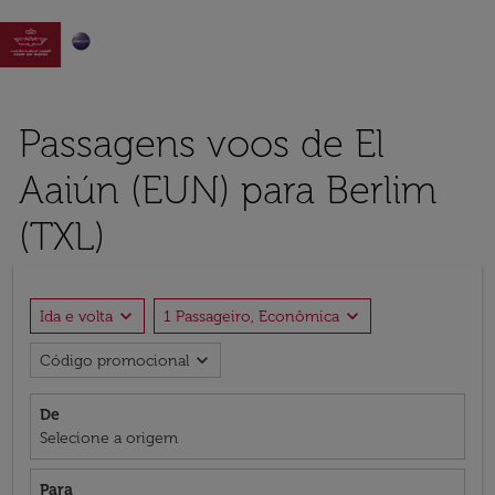

Passagens voos de El
Aaiún (EUN) para Berlim
(TXL)
expand_more
expand_more
Ida e volta
1 Passageiro, Econômica
expand_more
Código promocional
De
Selecione a origem
Para