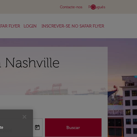
language
keyboard_arrow_down
Contacte-nos
Português
FAR FLYER
LOGIN
INSCREVER-SE NO SAFAR FLYER
 Nashville
a
today
Buscar
te
abel
oking-return-date-aria-label
8/2026