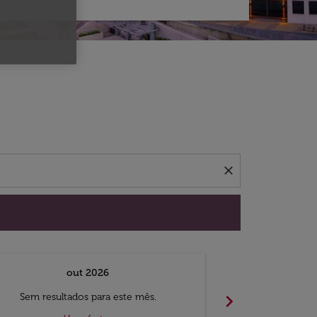
 ofertas.
close
out 2026
chevron_right
Sem resultados para este mês.
Sem result