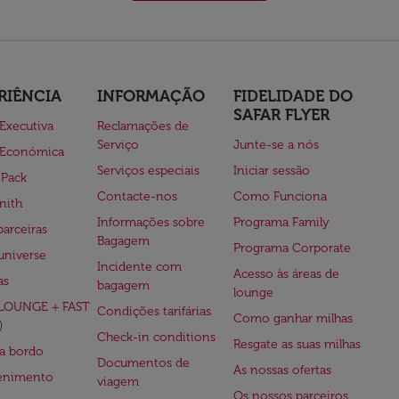
RIÊNCIA
INFORMAÇÃO
FIDELIDADE DO
SAFAR FLYER
 Executiva
Reclamações de
Serviço
Junte-se a nós
 Económica
Serviços especiais
Iniciar sessão
 Pack
Contacte-nos
Como Funciona
nith
Informações sobre
Programa Family
parceiras
Bagagem
Programa Corporate
universe
Incidente com
Acesso às áreas de
as
bagagem
lounge
(LOUNGE + FAST
Condições tarifárias
Como ganhar milhas
)
Check-in conditions
Resgate as suas milhas
 a bordo
Documentos de
As nossas ofertas
tenimento
viagem
Os nossos parceiros