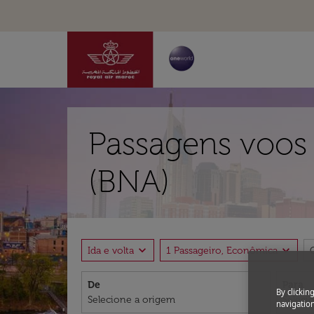
Passagens voos 
(BNA)
expand_more
expand_more
Ida e volta
1 Passageiro, Econômica
De
Para
By clickin
navigation