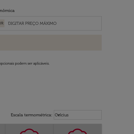
nômica
UR
opcionais podem ser aplicáveis.
Weather unit option Celcius Select
keyboard_arrow_down
Escala termométrica
:
Celcius