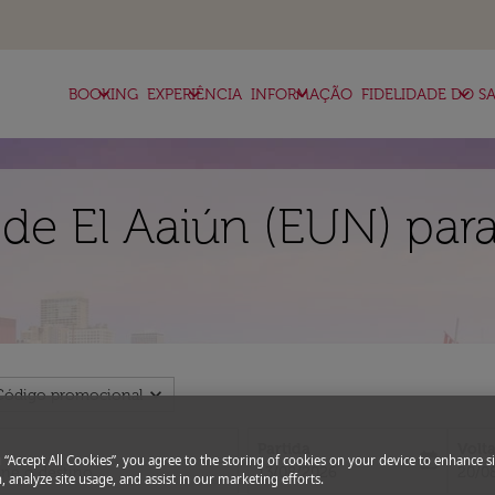
keyboard_arrow_down
keyboard_arrow_down
keyboard_arrow_down
keyboard_arrow_down
BOOKING
EXPERIÊNCIA
INFORMAÇÃO
FIDELIDADE DO SA
de El Aaiún (EUN) para
expand_more
Código promocional
Partida
Volt
today
g “Accept All Cookies”, you agree to the storing of cookies on your device to enhance si
fc-booking-departure-date-aria-l
fc-bo
13/08/2026
20/0
, analyze site usage, and assist in our marketing efforts.