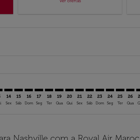
Ver ofertas
imer. Ver ofertas
sclaimer. Ver ofertas
s-disclaimer. Ver ofertas
ffers-disclaimer. Ver ofertas
iew-offers-disclaimer. Ver ofertas
mp-view-offers-disclaimer. Ver ofertas
A: cmp-view-offers-disclaimer. Ver ofertas
N–BNA: cmp-view-offers-disclaimer. Ver ofertas
EUN–BNA: cmp-view-offers-disclaimer. Ver ofertas
EUN–BNA: cmp-view-offers-disclaimer. Ver ofertas
EUN–BNA: cmp-view-offers-disclaimer. Ver oferta
EUN–BNA: cmp-view-offers-disclaimer. Ver of
EUN–BNA: cmp-view-offers-disclaimer. V
EUN–BNA: cmp-view-offers-disclaime
EUN–BNA: cmp-view-offers-discl
EUN–BNA: cmp-view-offers-d
EUN–BNA: cmp-view-offe
EUN–BNA: cmp-view-
EUN–BNA: cmp-v
EUN–BNA: 
EUN–B
E
3
14
15
16
17
18
19
20
21
22
23
24
25
26
i
Sex
Sáb
Dom
Seg
Ter
Qua
Qui
Sex
Sáb
Dom
Seg
Ter
Qua
Q
ara Nashville com a Royal Air Maroc