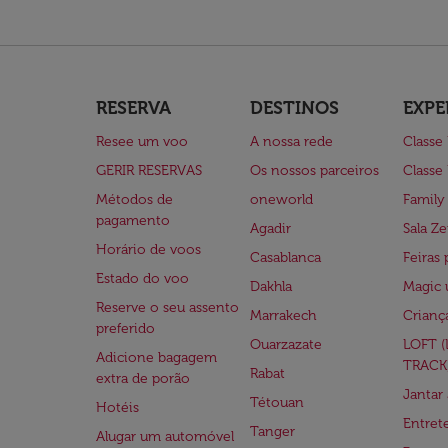
RESERVA
DESTINOS
EXPE
Resee um voo
A nossa rede
Classe
GERIR RESERVAS
Os nossos parceiros
Classe
Métodos de
oneworld
Family
pagamento
Agadir
Sala Ze
Horário de voos
Casablanca
Feiras 
Estado do voo
Dakhla
Magic 
Reserve o seu assento
Marrakech
Crianç
preferido
Ouarzazate
LOFT 
Adicione bagagem
TRACK
Rabat
extra de porão
Jantar
Tétouan
Hotéis
Entre
Tanger
Alugar um automóvel