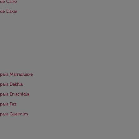
de Cairo
de Dakar
para Marraquexe
para Dakhla
para Errachidia
para Fez
 para Guelmim