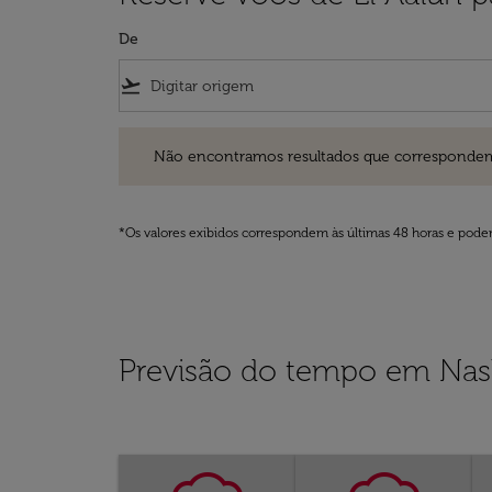
De
flight_takeoff
Não encontramos resultados que correspondem aos filt
Não encontramos resultados que correspondem aos
*Os valores exibidos correspondem às últimas 48 horas e podem
Previsão do tempo em Nash