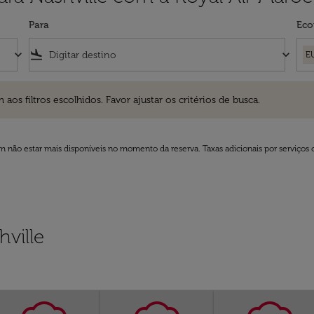
Para
Eco
keyboard_arrow_down
flight_land
keyboard_arrow_down
E
ros escolhidos. Favor ajustar os critérios de busca.
 filtros escolhidos. Favor ajustar os critérios de busca.
 não estar mais disponíveis no momento da reserva. Taxas adicionais por serviços 
ville