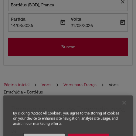
close
Bordéus (BOD), França
Partida
Volta
today
today
fc-booking-departure-date-aria-label
fc-booking-return-date-aria-label
14/08/2026
21/08/2026
Buscar
Página inicial
Voos
Voos para França
Voos
Errachidia - Bordéus
Reserve seu voo de Errachidia para
Experimente atualizar a rota (partida e/ou destino) ou 
By clicking “Accept All Cookies”, you agree to the storing of cookies
Bordéus
on your device to enhance site navigation, analyze site usage, and
assist in our marketing efforts.
De