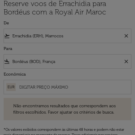
Reserve voos de Errachidia para
Bordéus com a Royal Air Maroc
De
flight_takeoff
close
Para
flight_land
close
Econômica
EUR
Não encontramos resultados que correspondem aos filtros escolhidos
Não encontramos resultados que correspondem aos
filtros escolhidos. Favor ajustar os critérios de busca.
*Os valores exibidos correspondem às últimas 48 horas e podem não estar