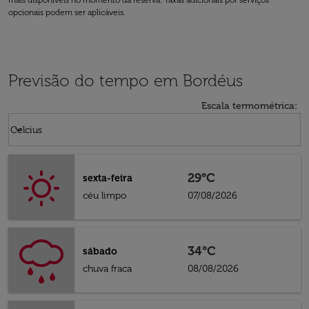
mais disponíveis no momento da reserva. Taxas adicionais por serviços
opcionais podem ser aplicáveis.
Previsão do tempo em Bordéus
Escala termométrica
:
Weather unit option Celcius Selected
keyboard_arrow_down
Celcius
29°C
sexta-feira
céu limpo
07/08/2026
34°C
sábado
chuva fraca
08/08/2026