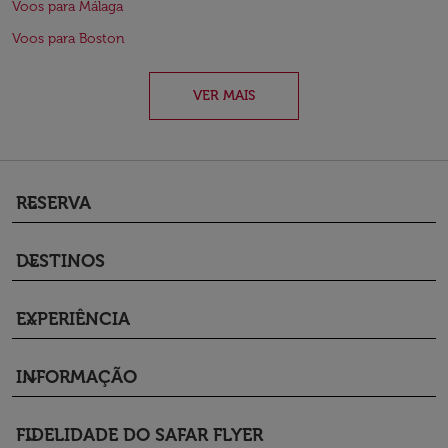
Voos para Málaga
Voos para Boston
VER MAIS
RESERVA
keyboard_arrow_down
DESTINOS
keyboard_arrow_down
EXPERIÊNCIA
keyboard_arrow_down
INFORMAÇÃO
keyboard_arrow_down
FIDELIDADE DO SAFAR FLYER
keyboard_arrow_down