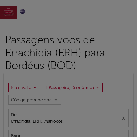

Passagens voos de
Errachidia (ERH) para
Bordéus (BOD)
expand_more
expand_more
Ida e volta
1 Passageiro, Econômica
expand_more
Código promocional
De
close
Errachidia (ERH), Marrocos
Para