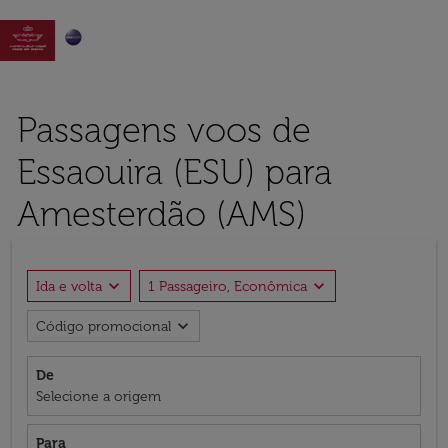

Passagens voos de
Essaouira (ESU) para
Amesterdão (AMS)
expand_more
expand_more
Ida e volta
1 Passageiro, Econômica
expand_more
Código promocional
De
Selecione a origem
Para