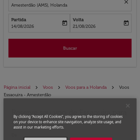
close
Amesterdão (AMS), Holanda
Partida
Volta
today
today
fc-booking-departure-date-aria-label
fc-booking-return-date-aria-label
14/08/2026
21/08/2026
Buscar
Página inicial
Voos
Voos para a Holanda
Voos
Essaouira - Amesterdão
Reserve seu voo de Essaouira para
Experimente atualizar a rota (partida e/ou destino) ou 
By clicking “Accept All Cookies”, you agree to the storing of cookies
Amesterdão
on your device to enhance site navigation, analyze site usage, and
assist in our marketing efforts.
De