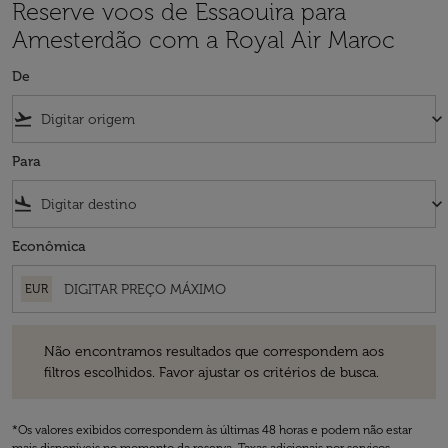
Reserve voos de Essaouira para
Amesterdão com a Royal Air Maroc
De
flight_takeoff
keyboard_arrow_down
Para
flight_land
keyboard_arrow_down
Econômica
EUR
Não encontramos resultados que correspondem aos filtros escolhidos
Não encontramos resultados que correspondem aos
filtros escolhidos. Favor ajustar os critérios de busca.
*Os valores exibidos correspondem às últimas 48 horas e podem não estar