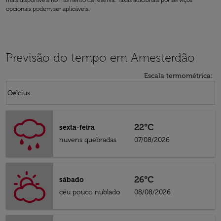
mais disponíveis no momento da reserva. Taxas adicionais por serviços
opcionais podem ser aplicáveis.
Previsão do tempo em Amesterdão
Escala termométrica
:
Weather unit option Celcius Selected
keyboard_arrow_down
Celcius
22°C
sexta-feira
nuvens quebradas
07/08/2026
26°C
sábado
céu pouco nublado
08/08/2026