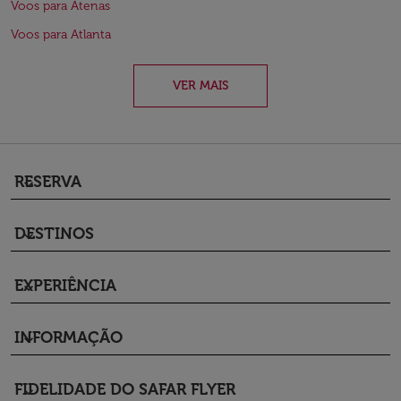
Voos para Atenas
Voos para Atlanta
VER MAIS
RESERVA
keyboard_arrow_down
DESTINOS
keyboard_arrow_down
EXPERIÊNCIA
keyboard_arrow_down
INFORMAÇÃO
keyboard_arrow_down
FIDELIDADE DO SAFAR FLYER
keyboard_arrow_down