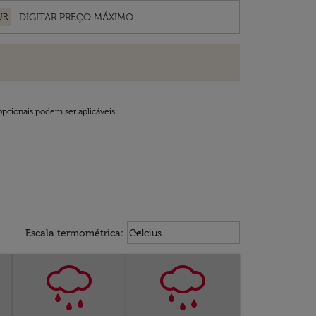
UR
opcionais podem ser aplicáveis.
Weather unit option Celcius Select
keyboard_arrow_down
Escala termométrica
:
Celcius