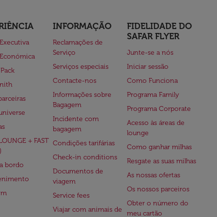
RIÊNCIA
INFORMAÇÃO
FIDELIDADE DO
SAFAR FLYER
 Executiva
Reclamações de
Serviço
Junte-se a nós
 Económica
Serviços especiais
Iniciar sessão
 Pack
Contacte-nos
Como Funciona
nith
Informações sobre
Programa Family
parceiras
Bagagem
Programa Corporate
universe
Incidente com
Acesso às áreas de
as
bagagem
lounge
(LOUNGE + FAST
Condições tarifárias
Como ganhar milhas
)
Check-in conditions
Resgate as suas milhas
 a bordo
Documentos de
As nossas ofertas
tenimento
viagem
Os nossos parceiros
em
Service fees
Obter o número do
Viajar com animais de
meu cartão