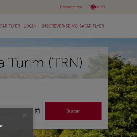
language
keyboard_arrow_down
Contacte-nos
Português
FAR FLYER
LOGIN
INSCREVER-SE NO SAFAR FLYER
ra Turim (TRN)
a
today
Buscar
abel
oking-return-date-aria-label
8/2026
te