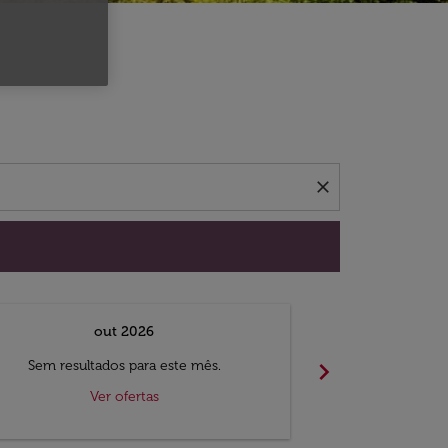
 ofertas.
close
out 2026
chevron_right
Sem resultados para este mês.
Sem result
Ver ofertas
V