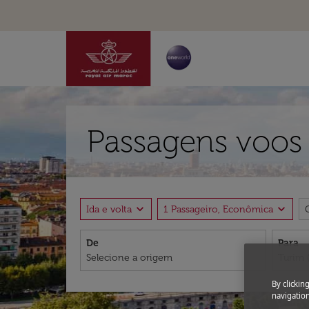
Passagens voos 
expand_more
expand_more
Ida e volta
1 Passageiro, Econômica
De
Para
By clickin
navigation