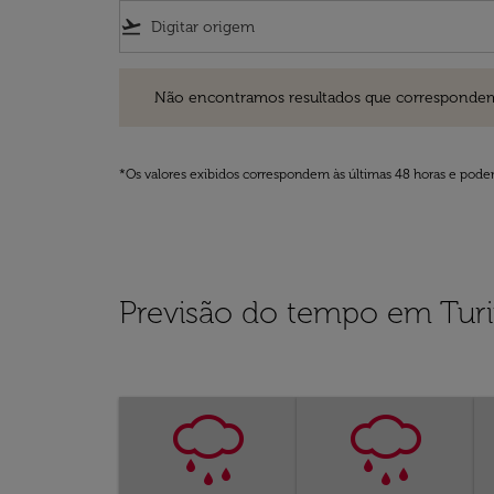
flight_takeoff
Não encontramos resultados que correspondem aos filt
Não encontramos resultados que correspondem aos
*Os valores exibidos correspondem às últimas 48 horas e podem
Previsão do tempo em Tur