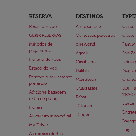
RESERVA
DESTINOS
EXPE
Resee um voo
A nossa rede
Classe
GERIR RESERVAS
Os nossos parceiros
Classe
Métodos de
oneworld
Family
pagamento
Agadir
Sala Ze
Horário de voos
Casablanca
Feiras 
Estado do voo
Dakhla
Magic 
Reserve o seu assento
Marrakech
Crianç
preferido
Ouarzazate
LOFT 
Adicione bagagem
TRACK
Rabat
extra de porão
Jantar
Tétouan
Hotéis
Entre
Tanger
Alugar um automóvel
Bagag
My Driver
Lugar
As nossas ofertas