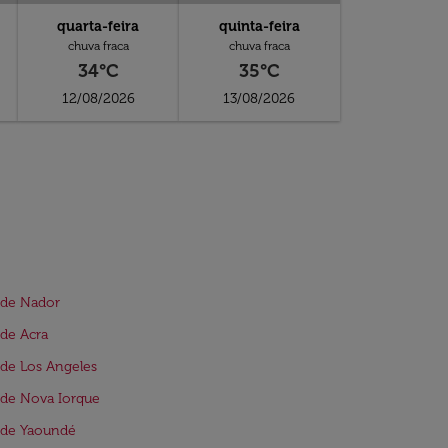
quarta-feira
quinta-feira
chuva fraca
chuva fraca
34°C
35°C
12/08/2026
13/08/2026
 de Nador
de Acra
de Los Angeles
de Nova Iorque
 de Yaoundé