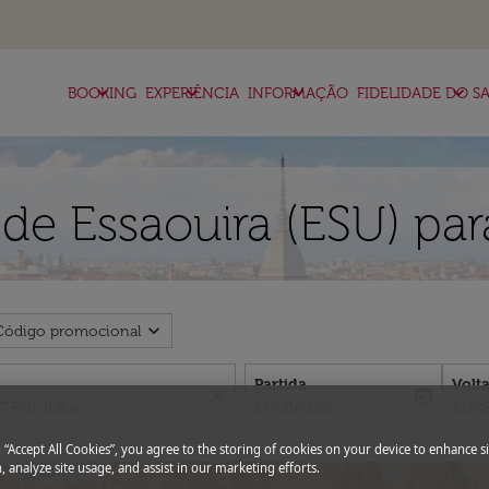
keyboard_arrow_down
keyboard_arrow_down
keyboard_arrow_down
keyboard_arrow_down
BOOKING
EXPERIÊNCIA
INFORMAÇÃO
FIDELIDADE DO SA
de Essaouira (ESU) pa
expand_more
Código promocional
Partida
Volt
close
today
fc-booking-departure-date-aria-l
fc-bo
14/08/2026
21/0
g “Accept All Cookies”, you agree to the storing of cookies on your device to enhance si
, analyze site usage, and assist in our marketing efforts.