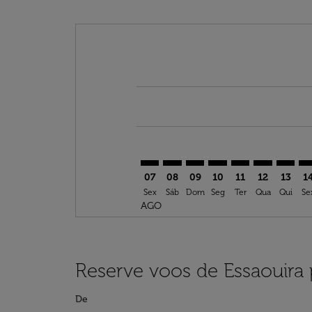
Displaying fares for agosto-2026
ESU–TRN: cmp-view-offers-discla
ESU–TRN: cmp-view-offers-di
ESU–TRN: cmp-view-offer
ESU–TRN: cmp-view-o
ESU–TRN: cmp-vi
ESU–TRN: c
ESU–TR
ES
07
08
09
10
11
12
13
1
Sex
Sáb
Dom
Seg
Ter
Qua
Qui
Se
AGO
Reserve voos de Essaouira
De