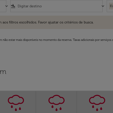
keyboard_arrow_down
flight_land
keyboard_arrow_down
E
ros escolhidos. Favor ajustar os critérios de busca.
 filtros escolhidos. Favor ajustar os critérios de busca.
 não estar mais disponíveis no momento da reserva. Taxas adicionais por serviços 
im