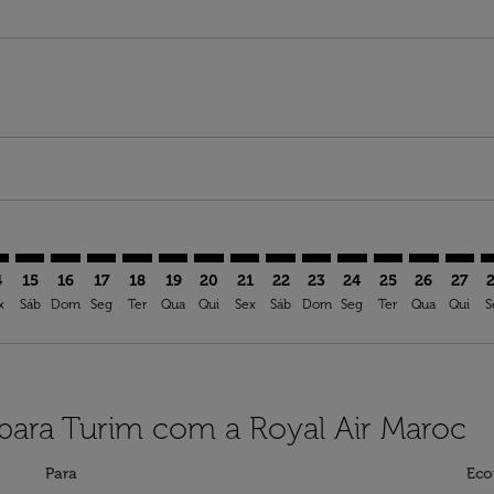
imer. Ver ofertas
sclaimer. Ver ofertas
s-disclaimer. Ver ofertas
ffers-disclaimer. Ver ofertas
ew-offers-disclaimer. Ver ofertas
mp-view-offers-disclaimer. Ver ofertas
N: cmp-view-offers-disclaimer. Ver ofertas
U–TRN: cmp-view-offers-disclaimer. Ver ofertas
ESU–TRN: cmp-view-offers-disclaimer. Ver ofertas
ESU–TRN: cmp-view-offers-disclaimer. Ver ofertas
ESU–TRN: cmp-view-offers-disclaimer. Ver oferta
ESU–TRN: cmp-view-offers-disclaimer. Ver of
ESU–TRN: cmp-view-offers-disclaimer. Ve
ESU–TRN: cmp-view-offers-disclaimer
ESU–TRN: cmp-view-offers-discla
ESU–TRN: cmp-view-offers-d
ESU–TRN: cmp-view-offe
ESU–TRN: cmp-view-
ESU–TRN: cmp-v
ESU–TRN: c
ESU–T
E
4
15
16
17
18
19
20
21
22
23
24
25
26
27
x
Sáb
Dom
Seg
Ter
Qua
Qui
Sex
Sáb
Dom
Seg
Ter
Qua
Qui
S
 para Turim com a Royal Air Maroc
Para
Eco