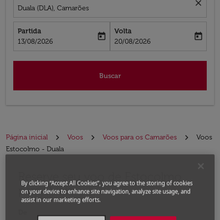
close
Duala (DLA), Camarões
Partida
Volta
today
today
fc-booking-departure-date-aria-label
fc-booking-return-date-aria-label
13/08/2026
20/08/2026
Buscar
Página inicial
Voos
Voos para os Camarões
Voos
Estocolmo - Duala
Reserve seu voo de Estocolmo
Experimente atualizar a rota (partida e/ou destino) ou 
By clicking “Accept All Cookies”, you agree to the storing of cookies
para Duala
on your device to enhance site navigation, analyze site usage, and
assist in our marketing efforts.
De