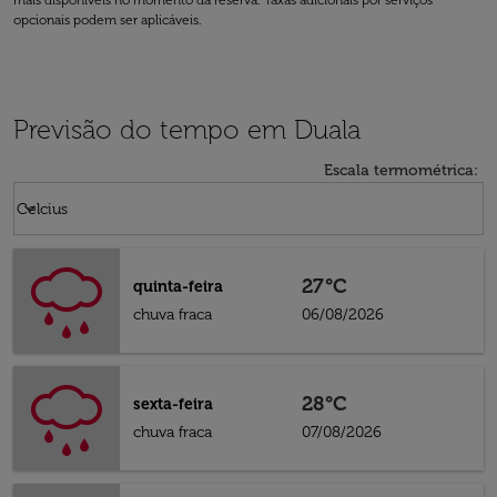
mais disponíveis no momento da reserva. Taxas adicionais por serviços
opcionais podem ser aplicáveis.
Previsão do tempo em Duala
Escala termométrica
:
Weather unit option Celcius Selected
keyboard_arrow_down
Celcius
27°C
quinta-feira
chuva fraca
06/08/2026
28°C
sexta-feira
chuva fraca
07/08/2026