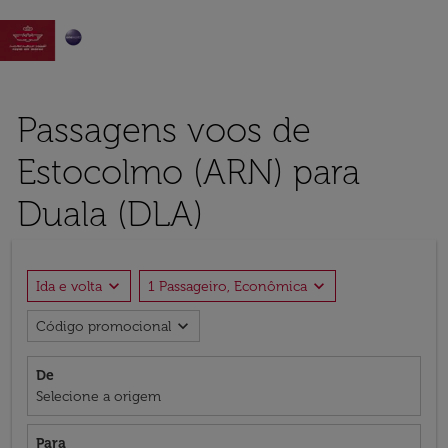

Passagens voos de
Estocolmo (ARN) para
Duala (DLA)
expand_more
expand_more
Ida e volta
1 Passageiro, Econômica
expand_more
Código promocional
De
Selecione a origem
Para