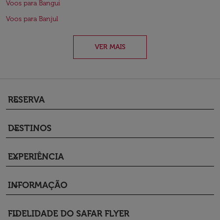
Voos para Bangui
Voos para Banjul
VER MAIS
RESERVA
keyboard_arrow_down
DESTINOS
keyboard_arrow_down
EXPERIÊNCIA
keyboard_arrow_down
INFORMAÇÃO
keyboard_arrow_down
FIDELIDADE DO SAFAR FLYER
keyboard_arrow_down