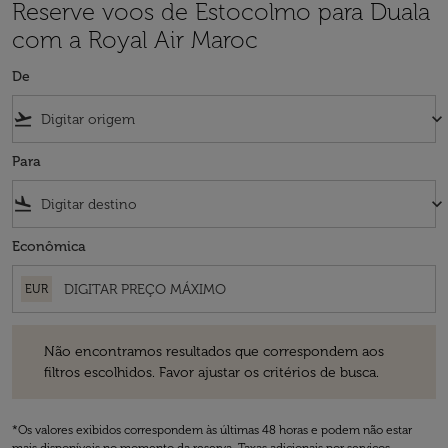
Reserve voos de Estocolmo para Duala
com a Royal Air Maroc
De
flight_takeoff
keyboard_arrow_down
Para
flight_land
keyboard_arrow_down
Econômica
EUR
Não encontramos resultados que correspondem aos filtros escolhidos
Não encontramos resultados que correspondem aos
filtros escolhidos. Favor ajustar os critérios de busca.
*Os valores exibidos correspondem às últimas 48 horas e podem não estar