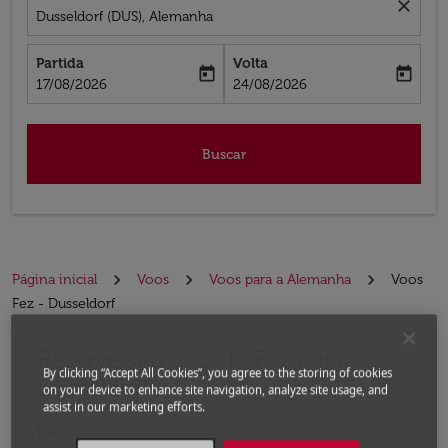
close
Dusseldorf (DUS), Alemanha
Partida
Volta
today
today
fc-booking-departure-date-aria-label
fc-booking-return-date-aria-label
17/08/2026
24/08/2026
Buscar
Página inicial
Voos
Voos para a Alemanha
Voos
Fez - Dusseldorf
Reserve seu voo de Fez para
Experimente atualizar a rota (partida e/ou destino) ou 
By clicking “Accept All Cookies”, you agree to the storing of cookies
Dusseldorf
on your device to enhance site navigation, analyze site usage, and
assist in our marketing efforts.
De