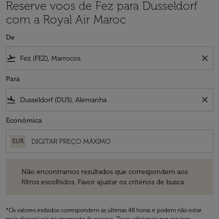
Reserve voos de Fez para Dusseldorf
com a Royal Air Maroc
De
flight_takeoff
close
Para
flight_land
close
Econômica
EUR
Não encontramos resultados que correspondem aos filtros escolhidos
Não encontramos resultados que correspondem aos
filtros escolhidos. Favor ajustar os critérios de busca.
*Os valores exibidos correspondem às últimas 48 horas e podem não estar