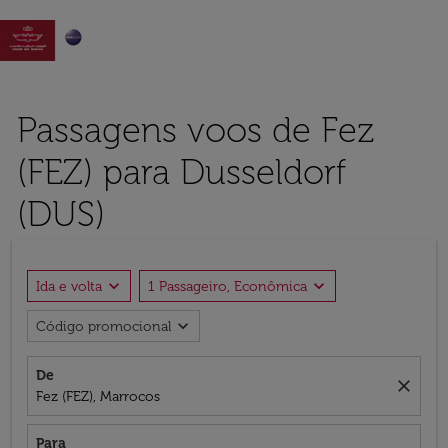

Passagens voos de Fez
(FEZ) para Dusseldorf
(DUS)
expand_more
expand_more
Ida e volta
1 Passageiro, Econômica
expand_more
Código promocional
De
close
Fez (FEZ), Marrocos
Para