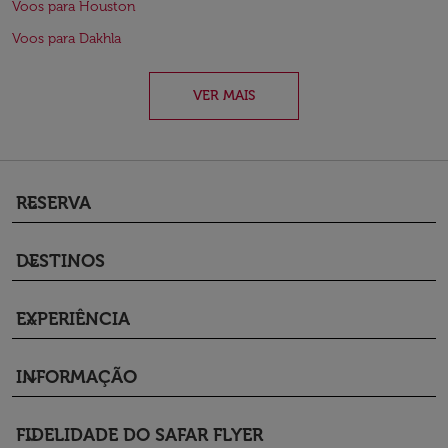
Voos para Houston
Voos para Dakhla
VER MAIS
RESERVA
keyboard_arrow_down
DESTINOS
keyboard_arrow_down
EXPERIÊNCIA
keyboard_arrow_down
INFORMAÇÃO
keyboard_arrow_down
FIDELIDADE DO SAFAR FLYER
keyboard_arrow_down