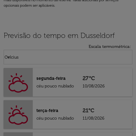
mais disponíveis no momento da reserva. Taxas adicionais por serviços
opcionais podem ser aplicáveis.
Previsão do tempo em Dusseldorf
Escala termométrica
:
Weather unit option Celcius Selected
keyboard_arrow_down
Celcius
27°C
segunda-feira
céu pouco nublado
10/08/2026
21°C
terça-feira
céu pouco nublado
11/08/2026