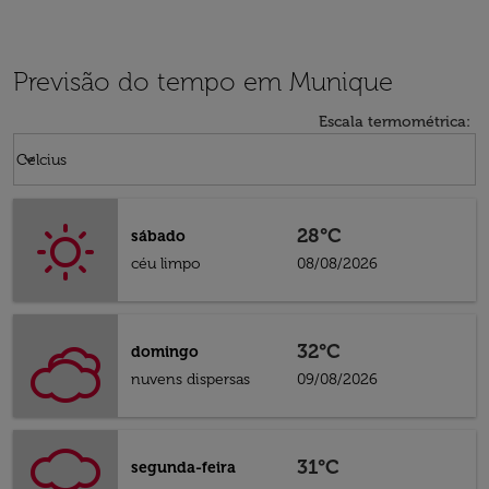
Previsão do tempo em Munique
Escala termométrica
:
Weather unit option Celcius Selected
keyboard_arrow_down
Celcius
28°C
sábado
céu limpo
08/08/2026
32°C
domingo
nuvens dispersas
09/08/2026
31°C
segunda-feira