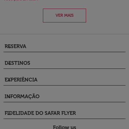
VER MAIS
RESERVA
keyboard_arrow_down
DESTINOS
keyboard_arrow_down
EXPERIÊNCIA
keyboard_arrow_down
INFORMAÇÃO
keyboard_arrow_down
FIDELIDADE DO SAFAR FLYER
keyboard_arrow_down
Follow us