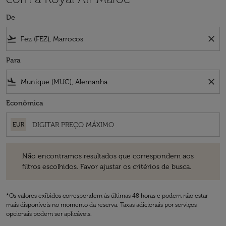
De
flight_takeoff
close
Para
flight_land
close
Econômica
EUR
Não encontramos resultados que correspondem aos filtros escolhidos
Não encontramos resultados que correspondem aos
filtros escolhidos. Favor ajustar os critérios de busca.
*Os valores exibidos correspondem às últimas 48 horas e podem não estar
mais disponíveis no momento da reserva. Taxas adicionais por serviços
opcionais podem ser aplicáveis.