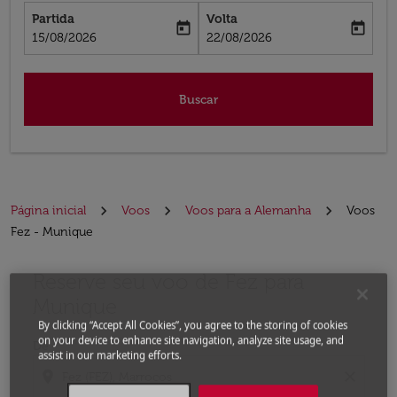
Partida
Volta
today
today
fc-booking-departure-date-aria-label
fc-booking-return-date-aria-label
15/08/2026
22/08/2026
Buscar
Página inicial
Voos
Voos para a Alemanha
Voos
Fez - Munique
Reserve seu voo de Fez para
Experimente atualizar a rota (partida e/ou destino) ou 
Munique
By clicking “Accept All Cookies”, you agree to the storing of cookies
on your device to enhance site navigation, analyze site usage, and
De
assist in our marketing efforts.
location_on
close