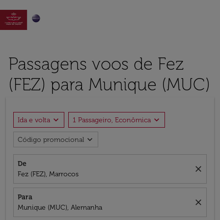

Passagens voos de Fez
(FEZ) para Munique (MUC)
expand_more
expand_more
Ida e volta
1 Passageiro, Econômica
expand_more
Código promocional
De
close
Fez (FEZ), Marrocos
Para
close
Munique (MUC), Alemanha