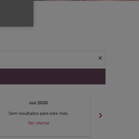
 ofertas.
close
out 2026
chevron_right
Sem resultados para este mês.
Sem result
Ver ofertas
V