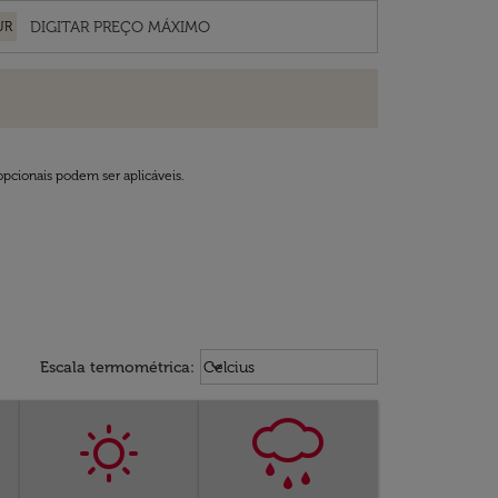
UR
opcionais podem ser aplicáveis.
Weather unit option Celcius Select
keyboard_arrow_down
Escala termométrica
:
Celcius