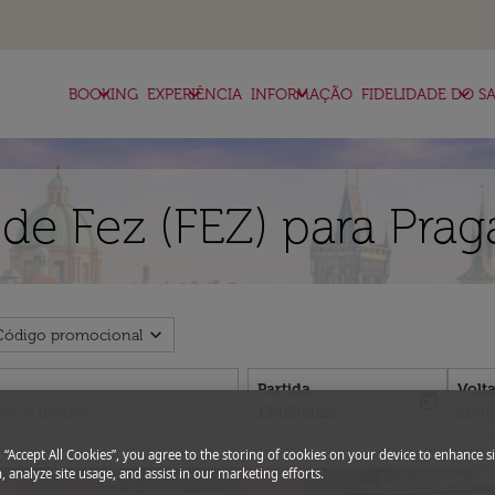
keyboard_arrow_down
keyboard_arrow_down
keyboard_arrow_down
keyboard_arrow_down
BOOKING
EXPERIÊNCIA
INFORMAÇÃO
FIDELIDADE DO SA
de Fez (FEZ) para Prag
expand_more
Código promocional
Partida
Volt
today
fc-booking-departure-date-aria-l
fc-bo
13/08/2026
20/0
g “Accept All Cookies”, you agree to the storing of cookies on your device to enhance si
, analyze site usage, and assist in our marketing efforts.