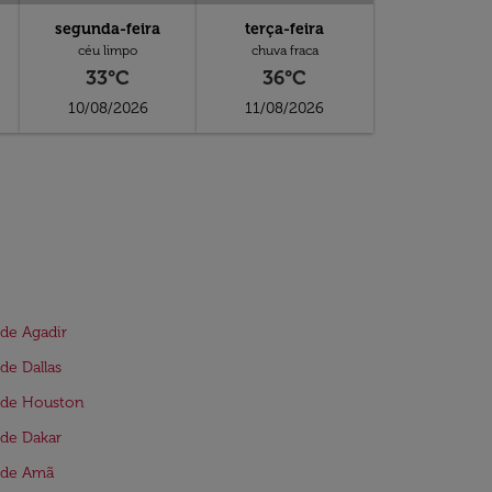
segunda-feira
terça-feira
céu limpo
chuva fraca
33°C
36°C
10/08/2026
11/08/2026
de Agadir
de Dallas
 de Houston
de Dakar
 de Amã