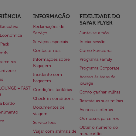
RIÊNCIA
INFORMAÇÃO
FIDELIDADE DO
SAFAR FLYER
 Executiva
Reclamações de
Serviço
Junte-se a nós
 Económica
Serviços especiais
Iniciar sessão
 Pack
Contacte-nos
Como Funciona
nith
Informações sobre
Programa Family
parceiras
Bagagem
Programa Corporate
universe
Incidente com
Acesso às áreas de
as
bagagem
lounge
(LOUNGE + FAST
Condições tarifárias
Como ganhar milhas
)
Check-in conditions
Resgate as suas milhas
 a bordo
Documentos de
As nossas ofertas
tenimento
viagem
Os nossos parceiros
em
Service fees
Obter o número do
Viajar com animais de
meu cartão