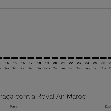
mer. Ver ofertas
sclaimer. Ver ofertas
s-disclaimer. Ver ofertas
ffers-disclaimer. Ver ofertas
ew-offers-disclaimer. Ver ofertas
p-view-offers-disclaimer. Ver ofertas
G: cmp-view-offers-disclaimer. Ver ofertas
Z–PRG: cmp-view-offers-disclaimer. Ver ofertas
FEZ–PRG: cmp-view-offers-disclaimer. Ver ofertas
FEZ–PRG: cmp-view-offers-disclaimer. Ver ofertas
FEZ–PRG: cmp-view-offers-disclaimer. Ver ofertas
FEZ–PRG: cmp-view-offers-disclaimer. Ver of
FEZ–PRG: cmp-view-offers-disclaimer. Ve
FEZ–PRG: cmp-view-offers-disclaimer
FEZ–PRG: cmp-view-offers-discla
FEZ–PRG: cmp-view-offers-di
FEZ–PRG: cmp-view-offe
FEZ–PRG: cmp-view-
FEZ–PRG: cmp-v
FEZ–PRG: c
FEZ–P
F
3
14
15
16
17
18
19
20
21
22
23
24
25
26
i
Sex
Sáb
Dom
Seg
Ter
Qua
Qui
Sex
Sáb
Dom
Seg
Ter
Qua
Q
Praga com a Royal Air Maroc
Para
Eco