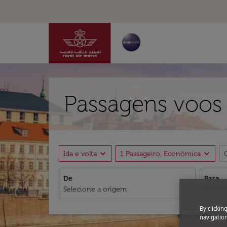
Passagens voos 
expand_more
expand_more
Ida e volta
1 Passageiro, Econômica
De
Para
By clickin
navigation