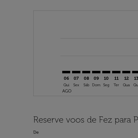
Displaying fares for agosto-2026
FEZ–PRG: cmp-view-offers-disclai
FEZ–PRG: cmp-view-offers-di
FEZ–PRG: cmp-view-offer
FEZ–PRG: cmp-view-o
FEZ–PRG: cmp-vi
FEZ–PRG: cm
FEZ–PR
FE
06
07
08
09
10
11
12
1
Qui
Sex
Sáb
Dom
Seg
Ter
Qua
Qu
AGO
Reserve voos de Fez para 
De