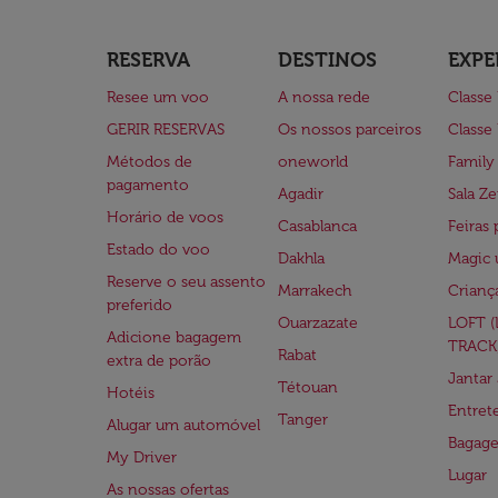
RESERVA
DESTINOS
EXPE
Resee um voo
A nossa rede
Classe
GERIR RESERVAS
Os nossos parceiros
Classe
Métodos de
oneworld
Family
pagamento
Agadir
Sala Ze
Horário de voos
Casablanca
Feiras 
Estado do voo
Dakhla
Magic 
Reserve o seu assento
Marrakech
Crianç
preferido
Ouarzazate
LOFT 
Adicione bagagem
TRACK
Rabat
extra de porão
Jantar
Tétouan
Hotéis
Entre
Tanger
Alugar um automóvel
Bagag
My Driver
Lugar
As nossas ofertas