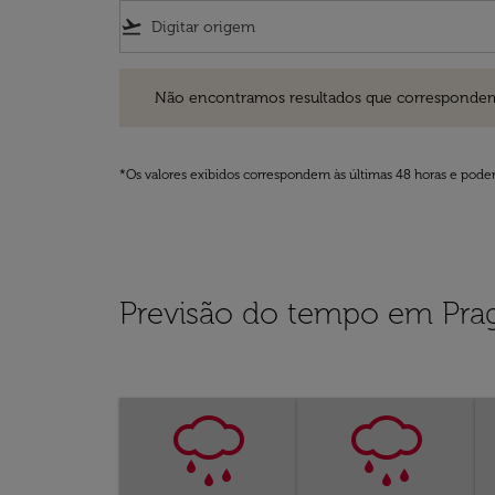
flight_takeoff
Não encontramos resultados que correspondem aos filt
Não encontramos resultados que correspondem aos
*Os valores exibidos correspondem às últimas 48 horas e podem
Previsão do tempo em Pra