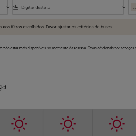
keyboard_arrow_down
flight_land
keyboard_arrow_down
E
ros escolhidos. Favor ajustar os critérios de busca.
 filtros escolhidos. Favor ajustar os critérios de busca.
 não estar mais disponíveis no momento da reserva. Taxas adicionais por serviços 
ga