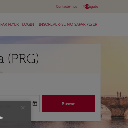
language
keyboard_arrow_down
Contacte-nos
Português
FAR FLYER
LOGIN
INSCREVER-SE NO SAFAR FLYER
a (PRG)
a
today
Buscar
abel
oking-return-date-aria-label
8/2026
te