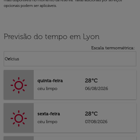
mais disponíveis no momento da reserva. Taxas adicionais por serviços
opcionais podem ser aplicáveis.
Previsão do tempo em Lyon
Escala termométrica
:
Weather unit option Celcius Selected
keyboard_arrow_down
Celcius
28°C
quinta-feira
céu limpo
06/08/2026
28°C
sexta-feira
céu limpo
07/08/2026