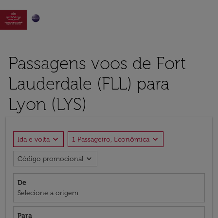

Passagens voos de Fort
Lauderdale (FLL) para
Lyon (LYS)
expand_more
expand_more
Ida e volta
1 Passageiro, Econômica
expand_more
Código promocional
De
Selecione a origem
Para