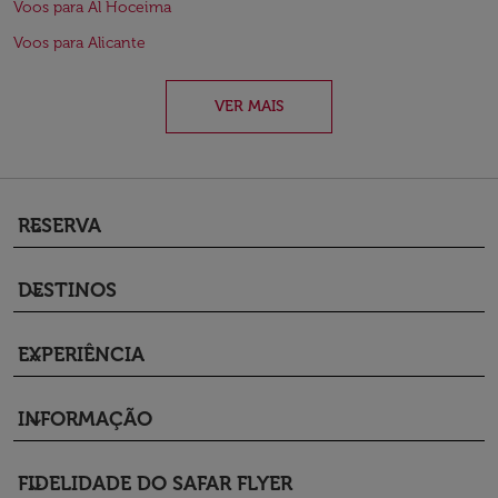
Voos para Al Hoceima
Voos para Alicante
VER MAIS
RESERVA
keyboard_arrow_down
DESTINOS
keyboard_arrow_down
EXPERIÊNCIA
keyboard_arrow_down
INFORMAÇÃO
keyboard_arrow_down
FIDELIDADE DO SAFAR FLYER
keyboard_arrow_down