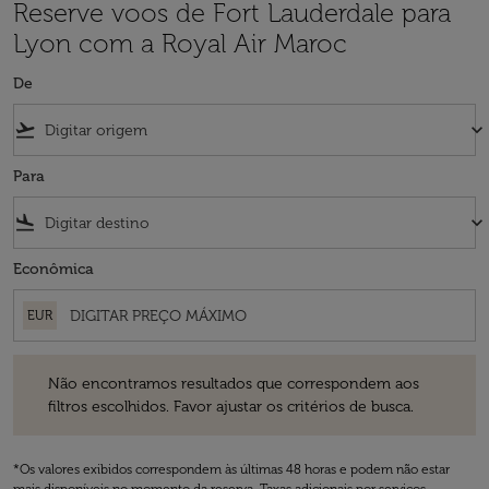
Reserve voos de Fort Lauderdale para
Lyon com a Royal Air Maroc
De
flight_takeoff
keyboard_arrow_down
Para
flight_land
keyboard_arrow_down
Econômica
EUR
Não encontramos resultados que correspondem aos filtros escolhidos
Não encontramos resultados que correspondem aos
filtros escolhidos. Favor ajustar os critérios de busca.
*Os valores exibidos correspondem às últimas 48 horas e podem não estar