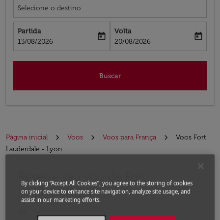
Selecione o destino
Partida
Volta
today
today
fc-booking-departure-date-aria-label
fc-booking-return-date-aria-label
13/08/2026
20/08/2026
Buscar
Página inicial
Voos
Voos para França
Voos Fort
Lauderdale - Lyon
Reserve seu voo de Fort
Experimente atualizar a rota (partida e/ou destino) ou 
By clicking “Accept All Cookies”, you agree to the storing of cookies
Lauderdale para Lyon
on your device to enhance site navigation, analyze site usage, and
assist in our marketing efforts.
De