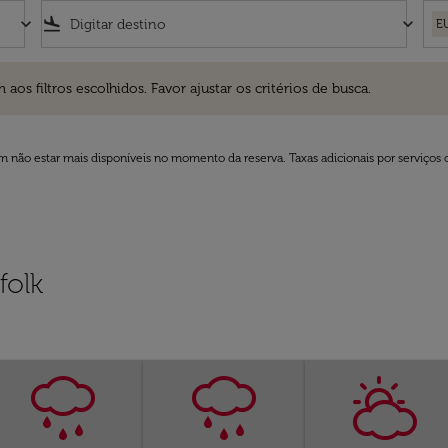
keyboard_arrow_down
flight_land
keyboard_arrow_down
E
ros escolhidos. Favor ajustar os critérios de busca.
 filtros escolhidos. Favor ajustar os critérios de busca.
 não estar mais disponíveis no momento da reserva. Taxas adicionais por serviços 
folk