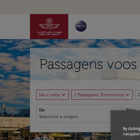
Passagens voos 
expand_more
expand_more
Ida e volta
1 Passageiro, Econômica
De
Para
By clickin
navigation