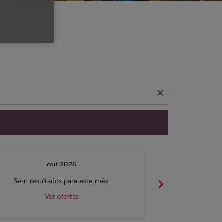
 ofertas.
close
out 2026
chevron_right
Sem resultados para este mês.
Sem result
Ver ofertas
V