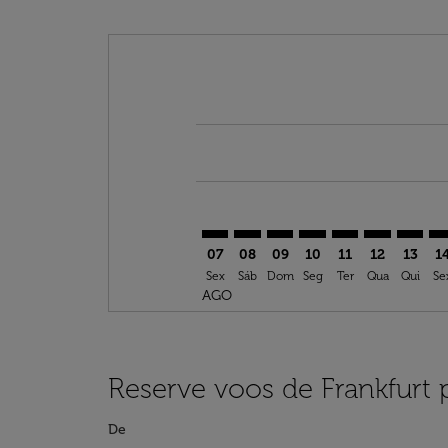
Displaying fares for agosto-2026
FRA–ORF: cmp-view-offers-disclai
FRA–ORF: cmp-view-offers-di
FRA–ORF: cmp-view-offer
FRA–ORF: cmp-view-o
FRA–ORF: cmp-vi
FRA–ORF: c
FRA–OR
FR
07
08
09
10
11
12
13
1
Sex
Sáb
Dom
Seg
Ter
Qua
Qui
Se
AGO
Reserve voos de Frankfurt 
De