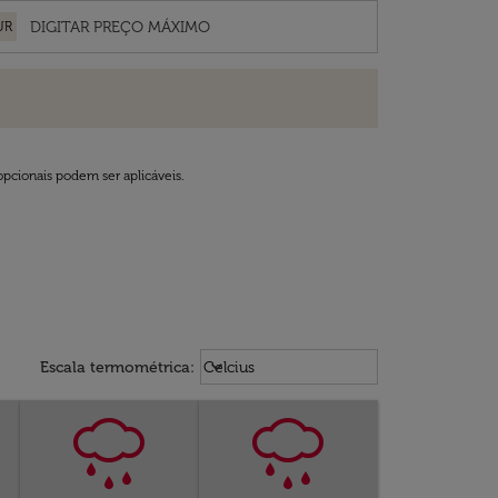
UR
opcionais podem ser aplicáveis.
Weather unit option Celcius Select
keyboard_arrow_down
Escala termométrica
:
Celcius