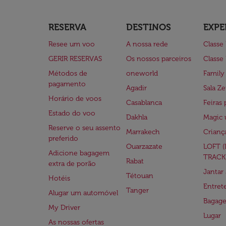
RESERVA
DESTINOS
EXPE
Resee um voo
A nossa rede
Classe
GERIR RESERVAS
Os nossos parceiros
Classe
Métodos de
oneworld
Family
pagamento
Agadir
Sala Ze
Horário de voos
Casablanca
Feiras 
Estado do voo
Dakhla
Magic 
Reserve o seu assento
Marrakech
Crianç
preferido
Ouarzazate
LOFT 
Adicione bagagem
TRACK
Rabat
extra de porão
Jantar
Tétouan
Hotéis
Entre
Tanger
Alugar um automóvel
Bagag
My Driver
Lugar
As nossas ofertas