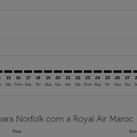
mer. Ver ofertas
sclaimer. Ver ofertas
s-disclaimer. Ver ofertas
ffers-disclaimer. Ver ofertas
ew-offers-disclaimer. Ver ofertas
mp-view-offers-disclaimer. Ver ofertas
F: cmp-view-offers-disclaimer. Ver ofertas
A–ORF: cmp-view-offers-disclaimer. Ver ofertas
FRA–ORF: cmp-view-offers-disclaimer. Ver ofertas
FRA–ORF: cmp-view-offers-disclaimer. Ver ofertas
FRA–ORF: cmp-view-offers-disclaimer. Ver ofertas
FRA–ORF: cmp-view-offers-disclaimer. Ver of
FRA–ORF: cmp-view-offers-disclaimer. Ve
FRA–ORF: cmp-view-offers-disclaimer
FRA–ORF: cmp-view-offers-discla
FRA–ORF: cmp-view-offers-d
FRA–ORF: cmp-view-offe
FRA–ORF: cmp-view-
FRA–ORF: cmp-v
FRA–ORF: c
FRA–O
F
4
15
16
17
18
19
20
21
22
23
24
25
26
27
x
Sáb
Dom
Seg
Ter
Qua
Qui
Sex
Sáb
Dom
Seg
Ter
Qua
Qui
S
para Norfolk com a Royal Air Maroc
Para
Eco