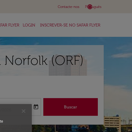
language
keyboard_arrow_down
Contacte-nos
Português
FAR FLYER
LOGIN
INSCREVER-SE NO SAFAR FLYER
a Norfolk (ORF)
a
today
Buscar
abel
oking-return-date-aria-label
8/2026
te