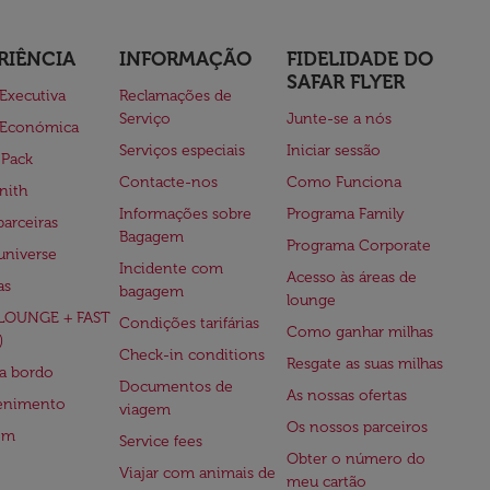
RIÊNCIA
INFORMAÇÃO
FIDELIDADE DO
SAFAR FLYER
 Executiva
Reclamações de
Serviço
Junte-se a nós
 Económica
Serviços especiais
Iniciar sessão
 Pack
Contacte-nos
Como Funciona
nith
Informações sobre
Programa Family
parceiras
Bagagem
Programa Corporate
universe
Incidente com
Acesso às áreas de
as
bagagem
lounge
(LOUNGE + FAST
Condições tarifárias
Como ganhar milhas
)
Check-in conditions
Resgate as suas milhas
 a bordo
Documentos de
As nossas ofertas
tenimento
viagem
Os nossos parceiros
em
Service fees
Obter o número do
Viajar com animais de
meu cartão