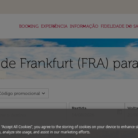
keyboard_arrow_down
keyboard_arrow_down
keyboard_arrow_down
keyboard_arrow_down
BOOKING
EXPERIÊNCIA
INFORMAÇÃO
FIDELIDADE DO SA
de Frankfurt (FRA) par
expand_more
Código promocional
Partida
Volt
today
fc-booking-departure-date-aria-l
fc-bo
14/08/2026
21/0
g “Accept All Cookies”, you agree to the storing of cookies on your device to enhance si
, analyze site usage, and assist in our marketing efforts.