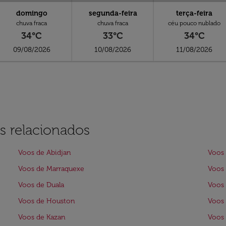
domingo
segunda-feira
terça-feira
chuva fraca
chuva fraca
céu pouco nublado
34°C
33°C
34°C
09/08/2026
10/08/2026
11/08/2026
s relacionados
Voos de Abidjan
Voos 
Voos de Marraquexe
Voos 
Voos de Duala
Voos 
Voos de Houston
Voos 
Voos de Kazan
Voos 