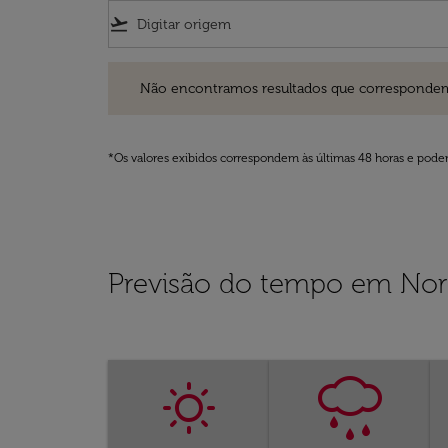
flight_takeoff
Não encontramos resultados que correspondem aos filt
Não encontramos resultados que correspondem aos
*Os valores exibidos correspondem às últimas 48 horas e podem
Previsão do tempo em Nor