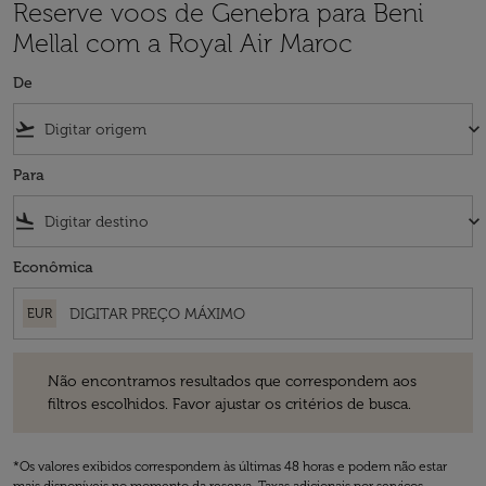
Reserve voos de Genebra para Beni
Mellal com a Royal Air Maroc
De
flight_takeoff
keyboard_arrow_down
Para
flight_land
keyboard_arrow_down
Econômica
EUR
Não encontramos resultados que correspondem aos filtros escolhidos
Não encontramos resultados que correspondem aos
filtros escolhidos. Favor ajustar os critérios de busca.
*Os valores exibidos correspondem às últimas 48 horas e podem não estar