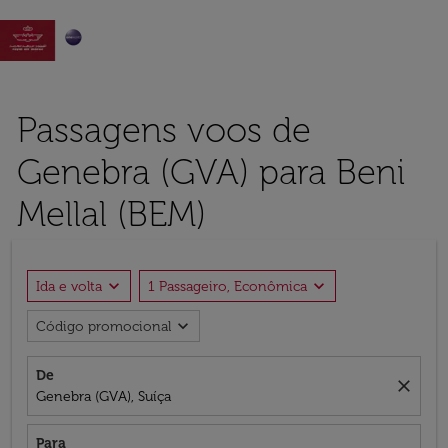

Passagens voos de
Genebra (GVA) para Beni
Mellal (BEM)
expand_more
expand_more
Ida e volta
1 Passageiro, Econômica
expand_more
Código promocional
De
close
Genebra (GVA), Suíça
Para