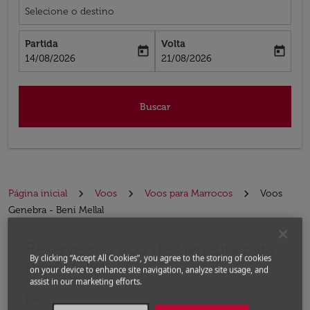
Selecione o destino
Partida
Volta
today
today
fc-booking-departure-date-aria-label
fc-booking-return-date-aria-label
14/08/2026
21/08/2026
Buscar
Página inicial
Voos
Voos para Marrocos
Voos
Genebra - Beni Mellal
Reserve seu voo de Genebra para
Experimente atualizar a rota (partida e/ou destino) ou 
By clicking “Accept All Cookies”, you agree to the storing of cookies
Beni Mellal
on your device to enhance site navigation, analyze site usage, and
assist in our marketing efforts.
De