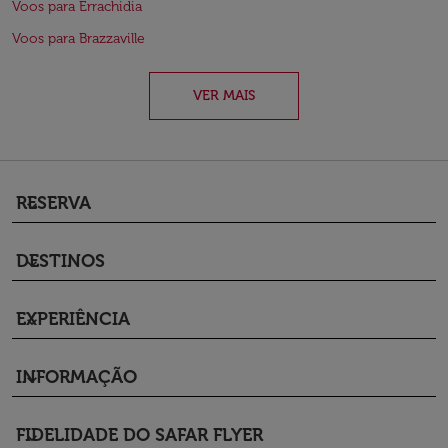
Voos para Errachidia
Voos para Brazzaville
VER MAIS
RESERVA
keyboard_arrow_down
DESTINOS
keyboard_arrow_down
EXPERIÊNCIA
keyboard_arrow_down
INFORMAÇÃO
keyboard_arrow_down
FIDELIDADE DO SAFAR FLYER
keyboard_arrow_down