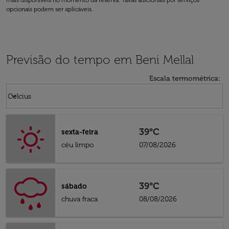
mais disponíveis no momento da reserva. Taxas adicionais por serviços
opcionais podem ser aplicáveis.
Previsão do tempo em Beni Mellal
Escala termométrica
:
Weather unit option Celcius Selected
keyboard_arrow_down
Celcius
39°C
sexta-feira
céu limpo
07/08/2026
39°C
sábado
chuva fraca
08/08/2026