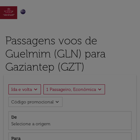

Passagens voos de
Guelmim (GLN) para
Gaziantep (GZT)
expand_more
expand_more
Ida e volta
1 Passageiro, Econômica
expand_more
Código promocional
De
Selecione a origem
Para