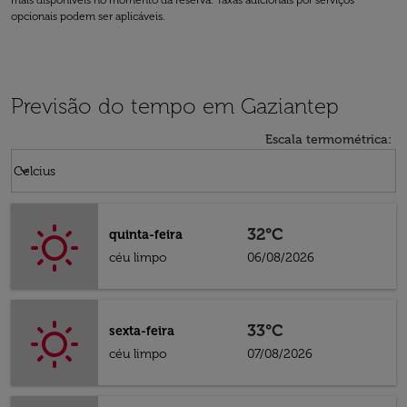
mais disponíveis no momento da reserva. Taxas adicionais por serviços
opcionais podem ser aplicáveis.
Previsão do tempo em Gaziantep
Escala termométrica
:
Weather unit option Celcius Selected
keyboard_arrow_down
Celcius
32°C
quinta-feira
céu limpo
06/08/2026
33°C
sexta-feira
céu limpo
07/08/2026