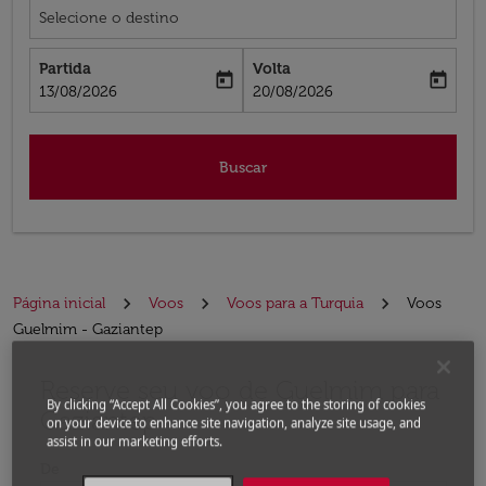
Selecione o destino
Partida
Volta
today
today
fc-booking-departure-date-aria-label
fc-booking-return-date-aria-label
13/08/2026
20/08/2026
Buscar
Página inicial
Voos
Voos para a Turquia
Voos
Guelmim - Gaziantep
Reserve seu voo de Guelmim para
Experimente atualizar a rota (partida e/ou destino) ou 
By clicking “Accept All Cookies”, you agree to the storing of cookies
Gaziantep
on your device to enhance site navigation, analyze site usage, and
assist in our marketing efforts.
De