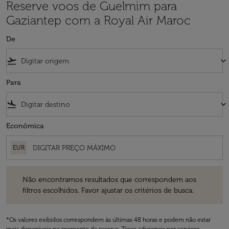
Reserve voos de Guelmim para
Gaziantep com a Royal Air Maroc
De
flight_takeoff
keyboard_arrow_down
Para
flight_land
keyboard_arrow_down
Econômica
EUR
Não encontramos resultados que correspondem aos filtros escolhidos
Não encontramos resultados que correspondem aos
filtros escolhidos. Favor ajustar os critérios de busca.
*Os valores exibidos correspondem às últimas 48 horas e podem não estar