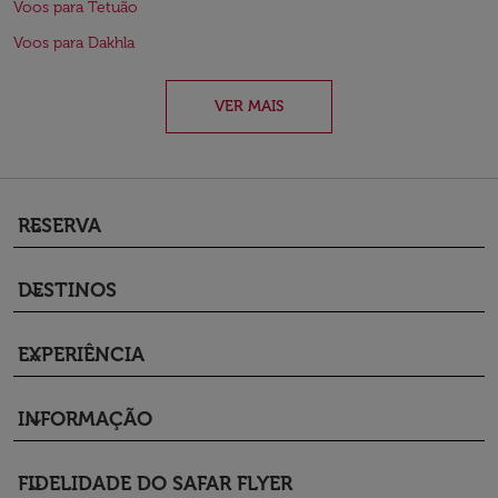
Voos para Tetuão
Voos para Dakhla
VER MAIS
RESERVA
keyboard_arrow_down
DESTINOS
keyboard_arrow_down
EXPERIÊNCIA
keyboard_arrow_down
INFORMAÇÃO
keyboard_arrow_down
FIDELIDADE DO SAFAR FLYER
keyboard_arrow_down