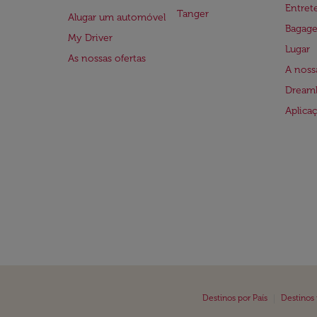
Entre
Tanger
Alugar um automóvel
Bagag
My Driver
Lugar
As nossas ofertas
A noss
Dreaml
Aplica
|
Destinos por País
Destinos