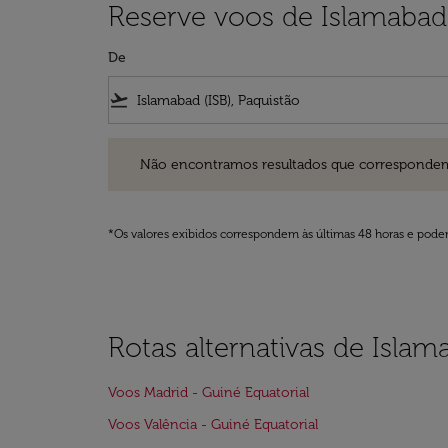
Reserve voos de Islamabad 
De
flight_takeoff
Não encontramos resultados que correspondem aos filt
Não encontramos resultados que correspondem aos
*Os valores exibidos correspondem às últimas 48 horas e podem
Rotas alternativas de Islam
Voos Madrid - Guiné Equatorial
Voos Valência - Guiné Equatorial