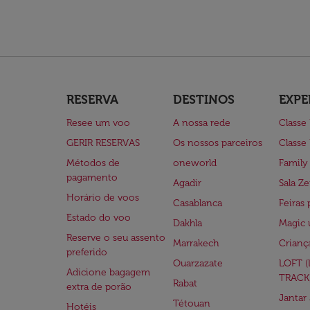
RESERVA
DESTINOS
EXPE
Resee um voo
A nossa rede
Classe
GERIR RESERVAS
Os nossos parceiros
Classe
Métodos de
oneworld
Family
pagamento
Agadir
Sala Ze
Horário de voos
Casablanca
Feiras 
Estado do voo
Dakhla
Magic 
Reserve o seu assento
Marrakech
Crianç
preferido
Ouarzazate
LOFT 
Adicione bagagem
TRACK
Rabat
extra de porão
Jantar
Tétouan
Hotéis