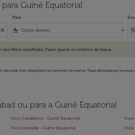
para Guiné Equatorial
Para
Eco
close
flight_land
keyboard_arrow_down
E
ros escolhidos. Favor ajustar os critérios de busca.
 filtros escolhidos. Favor ajustar os critérios de busca.
 não estar mais disponíveis no momento da reserva. Taxas adicionais por serviços 
abad ou para a Guiné Equatorial
Voos Casablanca - Guiné Equatorial
Voos 
Voos Libreville - Guiné Equatorial
Voos 