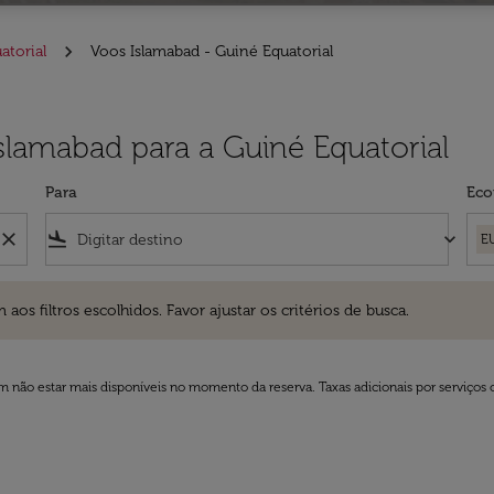
atorial
Voos Islamabad - Guiné Equatorial
Islamabad para a Guiné Equatorial
Para
Eco
close
flight_land
keyboard_arrow_down
E
ros escolhidos. Favor ajustar os critérios de busca.
 filtros escolhidos. Favor ajustar os critérios de busca.
 não estar mais disponíveis no momento da reserva. Taxas adicionais por serviços 