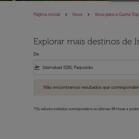
Página inicial
Voos
Voos para a Guiné Equ
Explorar mais destinos de 
De
flight_takeoff
Não encontramos resultados que correspondem aos filt
Não encontramos resultados que correspondem aos
*Os valores exibidos correspondem às últimas 48 horas e podem