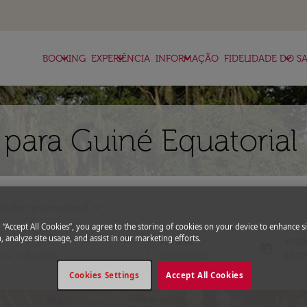
keyboard_arrow_down
keyboard_arrow_down
keyboard_arrow_down
keyboard_arrow_down
BOOKING
EXPERIÊNCIA
INFORMAÇÃO
FIDELIDADE DO SA
para Guiné Equatorial
expand_more
Código promocional
g “Accept All Cookies”, you agree to the storing of cookies on your device to enhance si
, analyze site usage, and assist in our marketing efforts.
Partida
Volt
today
fc-booking-departure-date-aria-l
fc-bo
16/08/2026
23/0
Cookies Settings
Accept All Cookies