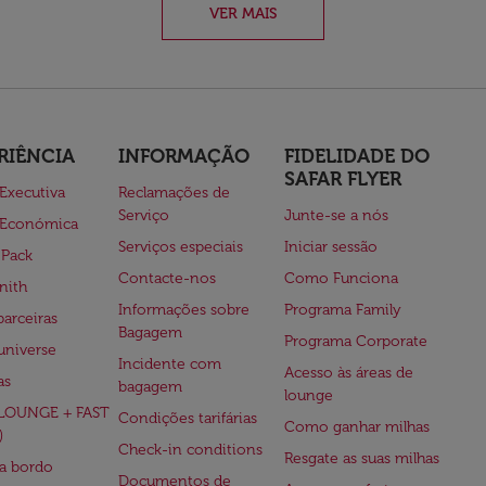
VER MAIS
RIÊNCIA
INFORMAÇÃO
FIDELIDADE DO
SAFAR FLYER
 Executiva
Reclamações de
Serviço
Junte-se a nós
 Económica
Serviços especiais
Iniciar sessão
 Pack
Contacte-nos
Como Funciona
nith
Informações sobre
Programa Family
parceiras
Bagagem
Programa Corporate
universe
Incidente com
Acesso às áreas de
as
bagagem
lounge
(LOUNGE + FAST
Condições tarifárias
Como ganhar milhas
)
Check-in conditions
Resgate as suas milhas
 a bordo
Documentos de