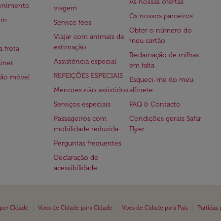
As nossas ofertas
tenimento
viagem
Os nossos parceiros
em
Service fees
Obter o número do
Viajar com animais de
meu cartão
estimação
a frota
Reclamação de milhas
Assistência especial
iner
em falta
REFEIÇÕES ESPECIAIS
ção móvel
Esqueci-me do meu
Menores não assistidos
alfinete
Serviços especiais
FAQ & Contacto
Passageiros com
Condições gerais Safar
mobilidade reduzida
Flyer
Perguntas frequentes
Declaração de
acessibilidade
|
|
|
 por Cidade
Voos de Cidade para Cidade
Voos de Cidade para País
Partidas