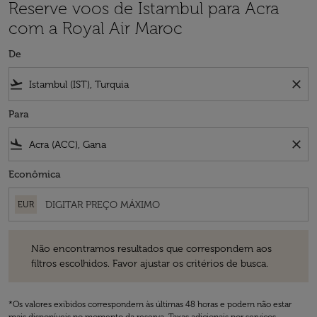
Reserve voos de Istambul para Acra
com a Royal Air Maroc
De
flight_takeoff
close
Para
flight_land
close
Econômica
EUR
Não encontramos resultados que correspondem aos filtros escolhidos
Não encontramos resultados que correspondem aos
filtros escolhidos. Favor ajustar os critérios de busca.
*Os valores exibidos correspondem às últimas 48 horas e podem não estar