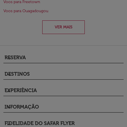
Voos para Freetown
Voos para Ouagadougou
VER MAIS
RESERVA
keyboard_arrow_down
DESTINOS
keyboard_arrow_down
EXPERIÊNCIA
keyboard_arrow_down
INFORMAÇÃO
keyboard_arrow_down
FIDELIDADE DO SAFAR FLYER
keyboard_arrow_down