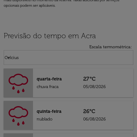
mais disponíveis no momento da reserva. Taxas adicionais por serviços
opcionais podem ser aplicáveis.
Previsão do tempo em Acra
Escala termométrica
:
Weather unit option Celcius Selected
keyboard_arrow_down
Celcius
27°C
quarta-feira
chuva fraca
05/08/2026
26°C
quinta-feira
nublado
06/08/2026