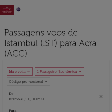

Passagens voos de
Istambul (IST) para Acra
(ACC)
expand_more
expand_more
Ida e volta
1 Passageiro, Econômica
expand_more
Código promocional
De
close
Istambul (IST), Turquia
Para