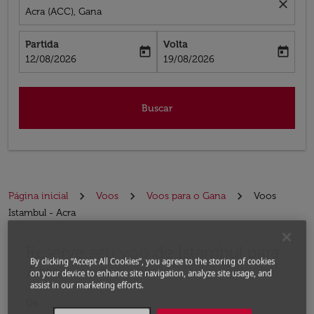
close
Acra (ACC), Gana
Partida
Volta
today
today
fc-booking-departure-date-aria-label
fc-booking-return-date-aria-label
12/08/2026
19/08/2026
Buscar
Página inicial
Voos
Voos para o Gana
Voos
Istambul - Acra
Reserve seu voo de Istambul para
Experimente atualizar a rota (partida e/ou destino) ou 
By clicking “Accept All Cookies”, you agree to the storing of cookies
Acra
on your device to enhance site navigation, analyze site usage, and
assist in our marketing efforts.
De