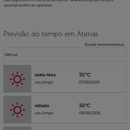
mais disponíveis no momento da reserva. Taxas adicionais por serviços
opcionais podem ser aplicáveis.
Previsão do tempo em Atenas
Escala termométrica
:
Weather unit option Celcius Selected
keyboard_arrow_down
Celcius
35°C
sexta-feira
céu limpo
07/08/2026
36°C
sábado
céu limpo
08/08/2026