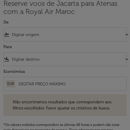
Reserve voos de Jacarta para Atenas
com a Royal Air Maroc
De
flight_takeoff
keyboard_arrow_down
Para
flight_land
keyboard_arrow_down
Econômica
EUR
Não encontramos resultados que correspondem aos filtros escolhidos
Não encontramos resultados que correspondem aos
filtros escolhidos. Favor ajustar os critérios de busca.
*Os valores exibidos correspondem às últimas 48 horas e podem não estar