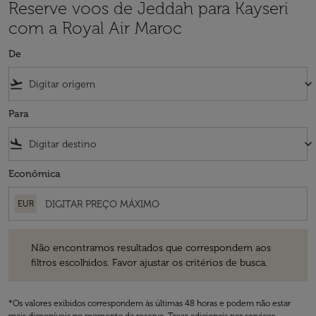
Reserve voos de Jeddah para Kayseri
com a Royal Air Maroc
De
flight_takeoff
keyboard_arrow_down
Para
flight_land
keyboard_arrow_down
Econômica
EUR
Não encontramos resultados que correspondem aos filtros escolhidos
Não encontramos resultados que correspondem aos
filtros escolhidos. Favor ajustar os critérios de busca.
*Os valores exibidos correspondem às últimas 48 horas e podem não estar