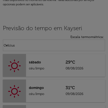
mais disponíveis no momento da reserva. Taxas adicionais por serviços
opcionais podem ser aplicáveis.
Previsão do tempo em Kayseri
Escala termométrica
:
Weather unit option Celcius Selected
keyboard_arrow_down
Celcius
29°C
sábado
céu limpo
08/08/2026
31°C
domingo
céu limpo
09/08/2026