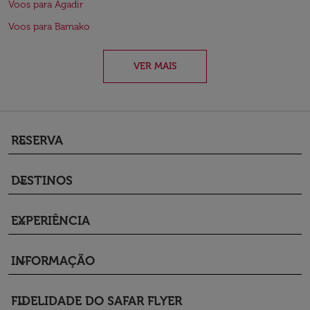
Voos para Agadir
Voos para Bamako
VER MAIS
RESERVA
keyboard_arrow_down
DESTINOS
keyboard_arrow_down
EXPERIÊNCIA
keyboard_arrow_down
INFORMAÇÃO
keyboard_arrow_down
FIDELIDADE DO SAFAR FLYER
keyboard_arrow_down