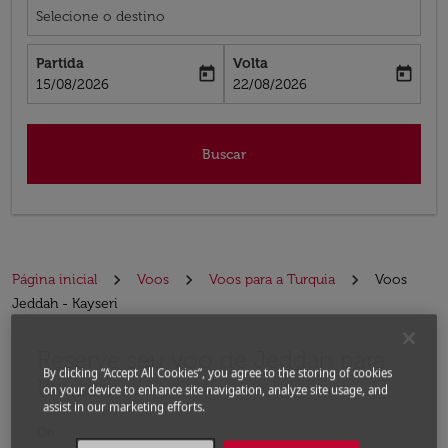
Selecione o destino
Partida
Volta
today
today
fc-booking-departure-date-aria-label
fc-booking-return-date-aria-label
15/08/2026
22/08/2026
Buscar
Página inicial
Voos
Voos para a Turquia
Voos
Jeddah - Kayseri
Reserve seu voo de Jeddah para
Experimente atualizar a rota (partida e/ou destino) ou 
By clicking “Accept All Cookies”, you agree to the storing of cookies
Kayseri
on your device to enhance site navigation, analyze site usage, and
assist in our marketing efforts.
De