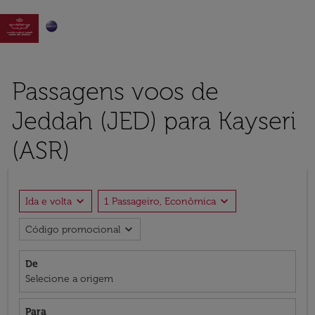

Passagens voos de
Jeddah (JED) para Kayseri
(ASR)
expand_more
expand_more
Ida e volta
1 Passageiro, Econômica
expand_more
Código promocional
De
Selecione a origem
Para