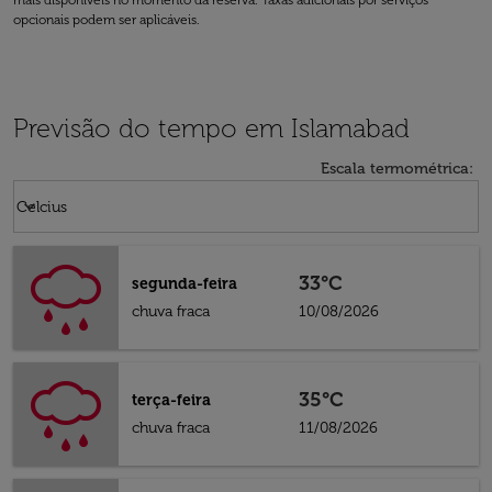
mais disponíveis no momento da reserva. Taxas adicionais por serviços
opcionais podem ser aplicáveis.
Previsão do tempo em Islamabad
Escala termométrica
:
Weather unit option Celcius Selected
keyboard_arrow_down
Celcius
33°C
segunda-feira
chuva fraca
10/08/2026
35°C
terça-feira
chuva fraca
11/08/2026