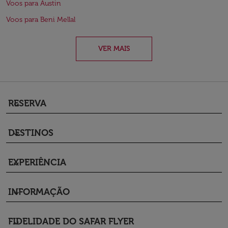
Voos para Austin
Voos para Beni Mellal
VER MAIS
RESERVA
keyboard_arrow_down
DESTINOS
keyboard_arrow_down
EXPERIÊNCIA
keyboard_arrow_down
INFORMAÇÃO
keyboard_arrow_down
FIDELIDADE DO SAFAR FLYER
keyboard_arrow_down