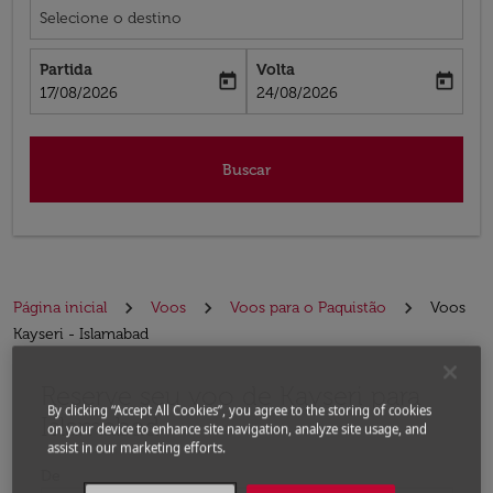
Selecione o destino
Partida
Volta
today
today
fc-booking-departure-date-aria-label
fc-booking-return-date-aria-label
17/08/2026
24/08/2026
Buscar
Página inicial
Voos
Voos para o Paquistão
Voos
Kayseri - Islamabad
Reserve seu voo de Kayseri para
Experimente atualizar a rota (partida e/ou destino) ou 
By clicking “Accept All Cookies”, you agree to the storing of cookies
Islamabad
on your device to enhance site navigation, analyze site usage, and
assist in our marketing efforts.
De