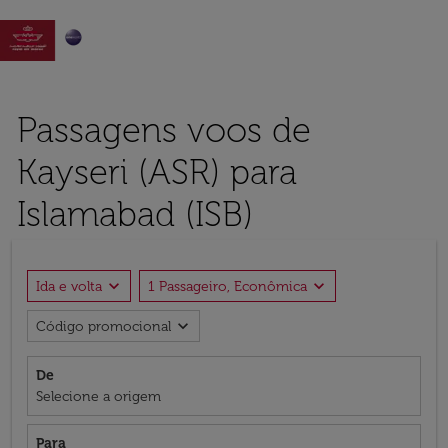

Passagens voos de
Kayseri (ASR) para
Islamabad (ISB)
expand_more
expand_more
Ida e volta
1 Passageiro, Econômica
expand_more
Código promocional
De
Selecione a origem
Para