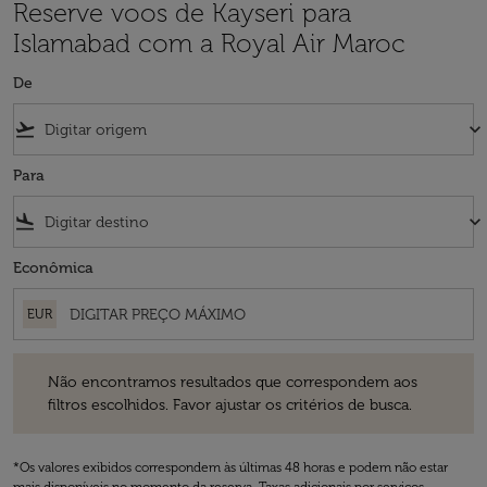
Reserve voos de Kayseri para
Islamabad com a Royal Air Maroc
De
flight_takeoff
keyboard_arrow_down
Para
flight_land
keyboard_arrow_down
Econômica
EUR
Não encontramos resultados que correspondem aos filtros escolhidos
Não encontramos resultados que correspondem aos
filtros escolhidos. Favor ajustar os critérios de busca.
*Os valores exibidos correspondem às últimas 48 horas e podem não estar