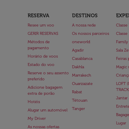
RESERVA
DESTINOS
EXPE
Resee um voo
A nossa rede
Classe
GERIR RESERVAS
Os nossos parceiros
Classe
Métodos de
oneworld
Family
pagamento
Agadir
Sala Ze
Horário de voos
Casablanca
Feiras 
Estado do voo
Dakhla
Magic 
Reserve o seu assento
Marrakech
Crianç
preferido
Ouarzazate
LOFT 
Adicione bagagem
TRACK
Rabat
extra de porão
Jantar
Tétouan
Hotéis
Entre
Tanger
Alugar um automóvel
Bagag
My Driver
Lugar
As nossas ofertas