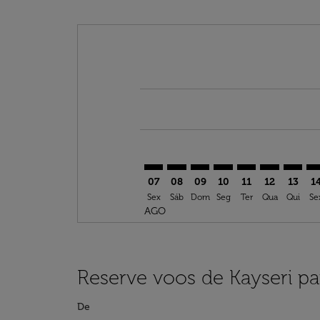
Displaying fares for agosto-2026
ASR–TPA: cmp-view-offers-disclai
ASR–TPA: cmp-view-offers-dis
ASR–TPA: cmp-view-offer
ASR–TPA: cmp-view-o
ASR–TPA: cmp-vi
ASR–TPA: cm
ASR–TP
AS
07
08
09
10
11
12
13
1
Sex
Sáb
Dom
Seg
Ter
Qua
Qui
Se
AGO
Reserve voos de Kayseri p
De