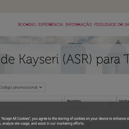
keyboard_arrow_down
keyboard_arrow_down
keyboard_arrow_down
keyboard_arrow_down
BOOKING
EXPERIÊNCIA
INFORMAÇÃO
FIDELIDADE DO SA
de Kayseri (ASR) para
expand_more
Código promocional
Partida
Volt
today
fc-booking-departure-date-aria-l
fc-bo
14/08/2026
21/0
g “Accept All Cookies”, you agree to the storing of cookies on your device to enhance si
, analyze site usage, and assist in our marketing efforts.