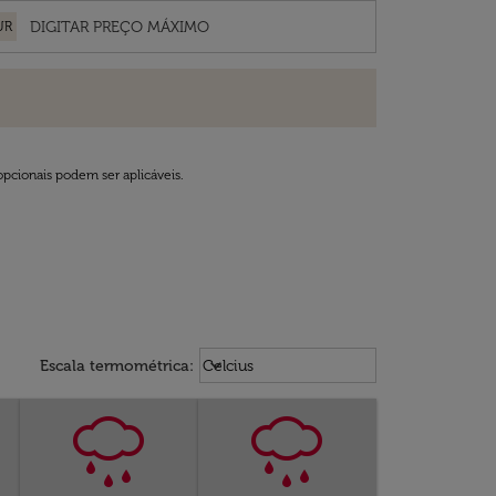
UR
opcionais podem ser aplicáveis.
Weather unit option Celcius Select
keyboard_arrow_down
Escala termométrica
:
Celcius