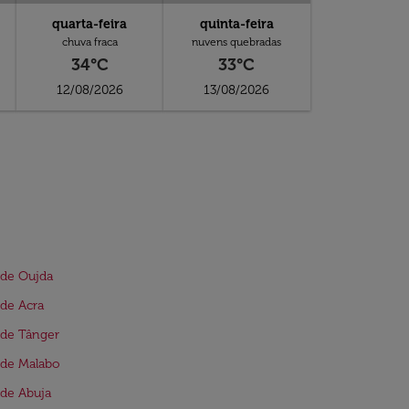
quarta-feira
quinta-feira
chuva fraca
nuvens quebradas
34°C
33°C
12/08/2026
13/08/2026
 de Oujda
de Acra
 de Tânger
 de Malabo
de Abuja