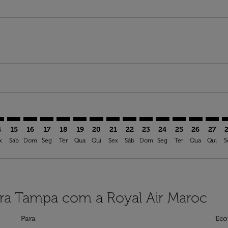
mer. Ver ofertas
claimer. Ver ofertas
s-disclaimer. Ver ofertas
ffers-disclaimer. Ver ofertas
ew-offers-disclaimer. Ver ofertas
p-view-offers-disclaimer. Ver ofertas
A: cmp-view-offers-disclaimer. Ver ofertas
R–TPA: cmp-view-offers-disclaimer. Ver ofertas
ASR–TPA: cmp-view-offers-disclaimer. Ver ofertas
ASR–TPA: cmp-view-offers-disclaimer. Ver ofertas
ASR–TPA: cmp-view-offers-disclaimer. Ver ofertas
ASR–TPA: cmp-view-offers-disclaimer. Ver ofe
ASR–TPA: cmp-view-offers-disclaimer. Ve
ASR–TPA: cmp-view-offers-disclaimer
ASR–TPA: cmp-view-offers-discla
ASR–TPA: cmp-view-offers-di
ASR–TPA: cmp-view-offe
ASR–TPA: cmp-view-
ASR–TPA: cmp-v
ASR–TPA: c
ASR–T
A
4
15
16
17
18
19
20
21
22
23
24
25
26
27
x
Sáb
Dom
Seg
Ter
Qua
Qui
Sex
Sáb
Dom
Seg
Ter
Qua
Qui
S
ara Tampa com a Royal Air Maroc
Para
Eco