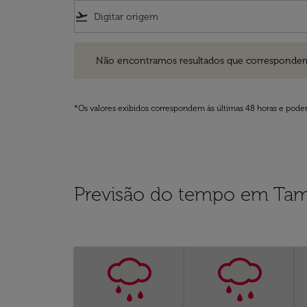
flight_takeoff
Não encontramos resultados que correspondem aos filt
Não encontramos resultados que correspondem aos
*Os valores exibidos correspondem às últimas 48 horas e podem
Previsão do tempo em Ta