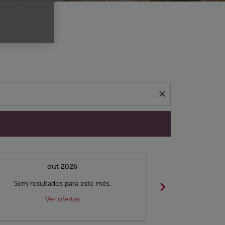
 ofertas.
close
out 2026
chevron_right
Sem resultados para este mês.
Sem result
Ver ofertas
V