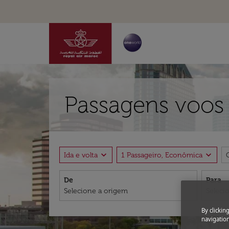
Passagens voos 
expand_more
expand_more
Ida e volta
1 Passageiro, Econômica
De
Para
By clickin
navigation