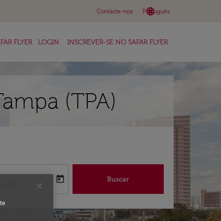
language
keyboard_arrow_down
Contacte-nos
Português
FAR FLYER
LOGIN
INSCREVER-SE NO SAFAR FLYER
 Tampa (TPA)
a
today
Buscar
abel
oking-return-date-aria-label
8/2026
te