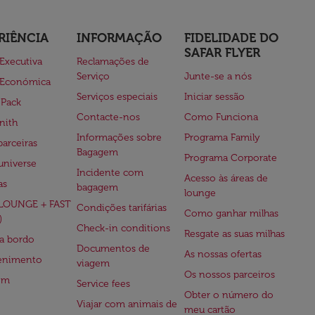
RIÊNCIA
INFORMAÇÃO
FIDELIDADE DO
SAFAR FLYER
 Executiva
Reclamações de
Serviço
Junte-se a nós
 Económica
Serviços especiais
Iniciar sessão
 Pack
Contacte-nos
Como Funciona
nith
Informações sobre
Programa Family
parceiras
Bagagem
Programa Corporate
universe
Incidente com
Acesso às áreas de
as
bagagem
lounge
(LOUNGE + FAST
Condições tarifárias
Como ganhar milhas
)
Check-in conditions
Resgate as suas milhas
 a bordo
Documentos de
As nossas ofertas
tenimento
viagem
Os nossos parceiros
em
Service fees
Obter o número do
Viajar com animais de
meu cartão