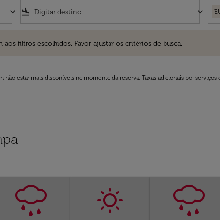
keyboard_arrow_down
flight_land
keyboard_arrow_down
E
ros escolhidos. Favor ajustar os critérios de busca.
 filtros escolhidos. Favor ajustar os critérios de busca.
 não estar mais disponíveis no momento da reserva. Taxas adicionais por serviços 
mpa