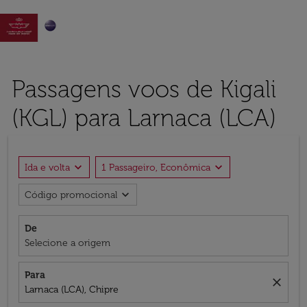

Passagens voos de Kigali
(KGL) para Larnaca (LCA)
expand_more
expand_more
Ida e volta
1 Passageiro, Econômica
expand_more
Código promocional
De
Selecione a origem
Para
close
Larnaca (LCA), Chipre