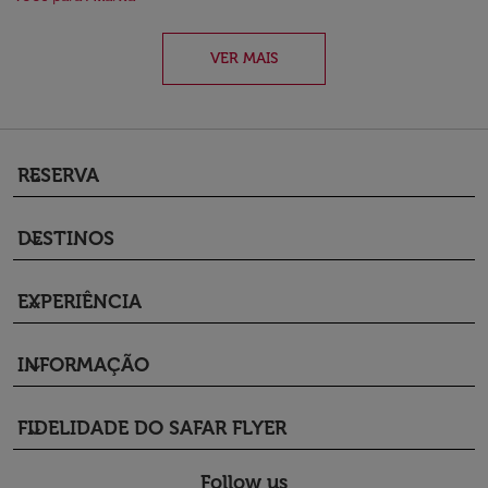
VER MAIS
RESERVA
keyboard_arrow_down
DESTINOS
keyboard_arrow_down
EXPERIÊNCIA
keyboard_arrow_down
INFORMAÇÃO
keyboard_arrow_down
FIDELIDADE DO SAFAR FLYER
keyboard_arrow_down
Follow us