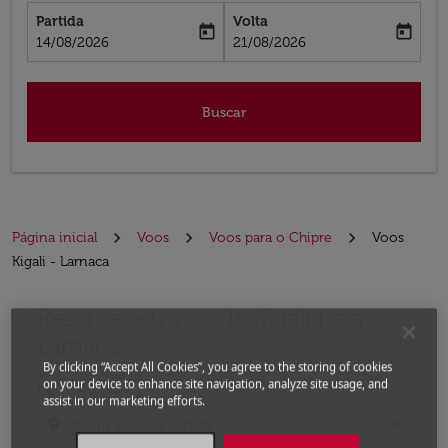
Partida
Volta
today
today
fc-booking-departure-date-aria-label
fc-booking-return-date-aria-label
14/08/2026
21/08/2026
Buscar
Página inicial
Voos
Voos para o Chipre
Voos
Kigali - Larnaca
Reserve seu voo de Kigali para
Experimente atualizar a rota (partida e/ou destino) ou 
Larnaca
By clicking “Accept All Cookies”, you agree to the storing of cookies
on your device to enhance site navigation, analyze site usage, and
De
assist in our marketing efforts.
location_on
close