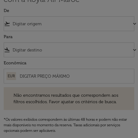
De
flight_takeoff
keyboard_arrow_down
Para
flight_land
keyboard_arrow_down
Econômica
EUR
Não encontramos resultados que correspondem aos filtros escolhidos
Não encontramos resultados que correspondem aos
filtros escolhidos. Favor ajustar os critérios de busca.
*Os valores exibidos correspondem às últimas 48 horas e podem não estar
mais disponíveis no momento da reserva. Taxas adicionais por serviços
opcionais podem ser aplicáveis.