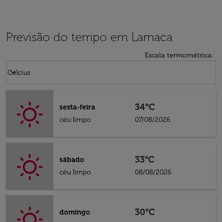
Previsão do tempo em Larnaca
Escala termométrica
:
Weather unit option Celcius Selected
keyboard_arrow_down
Celcius
34°C
sexta-feira
céu limpo
07/08/2026
33°C
sábado
céu limpo
08/08/2026
30°C
domingo