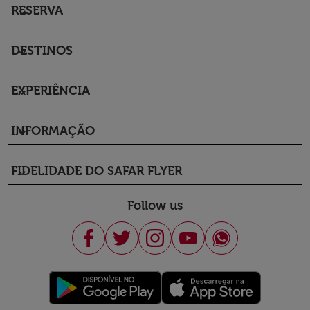
RESERVA
keyboard_arrow_down
DESTINOS
keyboard_arrow_down
EXPERIÊNCIA
keyboard_arrow_down
INFORMAÇÃO
keyboard_arrow_down
FIDELIDADE DO SAFAR FLYER
keyboard_arrow_down
Follow us