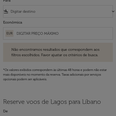
Para
flight_land
keyboard_arrow_down
Econômica
EUR
Não encontramos resultados que correspondem aos filtros escolhidos
Não encontramos resultados que correspondem aos
filtros escolhidos. Favor ajustar os critérios de busca.
*Os valores exibidos correspondem às últimas 48 horas e podem não estar
mais disponíveis no momento da reserva. Taxas adicionais por serviços
opcionais podem ser aplicáveis.
Reserve voos de Lagos para Líbano
De