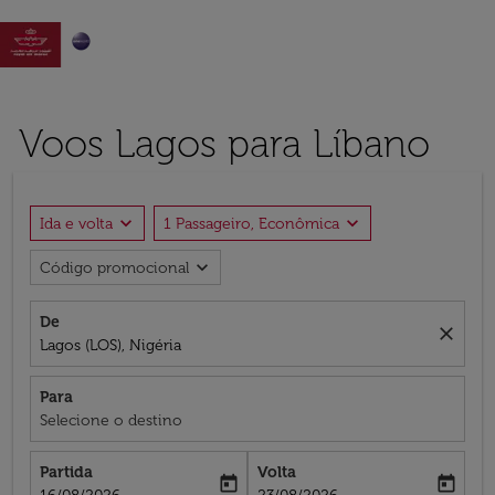

Voos Lagos para Líbano
expand_more
expand_more
Ida e volta
1 Passageiro, Econômica
expand_more
Código promocional
De
close
Lagos (LOS), Nigéria
Para
Selecione o destino
Partida
Volta
today
today
fc-booking-departure-date-aria-label
fc-booking-return-date-aria-label