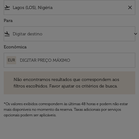
flight_takeoff
close
Para
flight_land
keyboard_arrow_down
Econômica
EUR
Não encontramos resultados que correspondem aos filtros escolhidos
Não encontramos resultados que correspondem aos
filtros escolhidos. Favor ajustar os critérios de busca.
*Os valores exibidos correspondem às últimas 48 horas e podem não estar
mais disponíveis no momento da reserva. Taxas adicionais por serviços
opcionais podem ser aplicáveis.