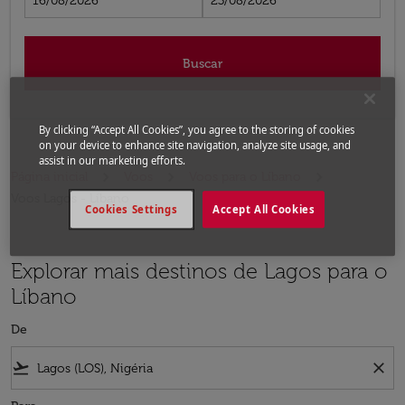
16/08/2026
23/08/2026
Buscar
By clicking “Accept All Cookies”, you agree to the storing of cookies
on your device to enhance site navigation, analyze site usage, and
assist in our marketing efforts.
Página inicial
Voos
Voos para o Líbano
Voos Lagos - Líbano
Cookies Settings
Accept All Cookies
Explorar mais destinos de Lagos para o
Líbano
De
flight_takeoff
close