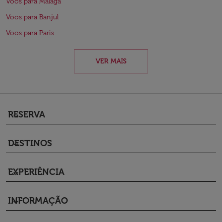
Voos para Málaga
Voos para Banjul
Voos para Paris
VER MAIS
RESERVA
keyboard_arrow_down
DESTINOS
keyboard_arrow_down
EXPERIÊNCIA
keyboard_arrow_down
INFORMAÇÃO
keyboard_arrow_down