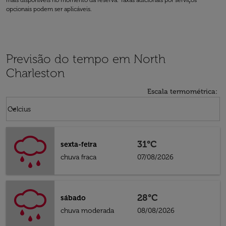
mais disponíveis no momento da reserva. Taxas adicionais por serviços
opcionais podem ser aplicáveis.
Previsão do tempo em North
Charleston
Escala termométrica
:
Weather unit option Celcius Selected
keyboard_arrow_down
Celcius
31°C
sexta-feira
chuva fraca
07/08/2026
28°C
sábado
chuva moderada
08/08/2026