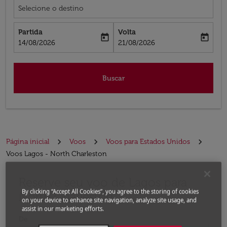
Selecione o destino
Partida
Volta
today
today
fc-booking-departure-date-aria-label
fc-booking-return-date-aria-label
14/08/2026
21/08/2026
Buscar
Página inicial
Voos
Voos para Estados Unidos
Voos Lagos - North Charleston
Reserve seu voo de Lagos para
Experimente atualizar a rota (partida e/ou destino) ou 
By clicking “Accept All Cookies”, you agree to the storing of cookies
North Charleston
on your device to enhance site navigation, analyze site usage, and
assist in our marketing efforts.
De