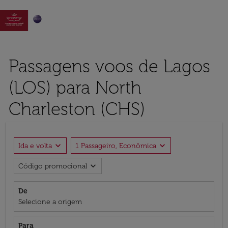

Passagens voos de Lagos
(LOS) para North
Charleston (CHS)
expand_more
expand_more
Ida e volta
1 Passageiro, Econômica
expand_more
Código promocional
De
Selecione a origem
Para