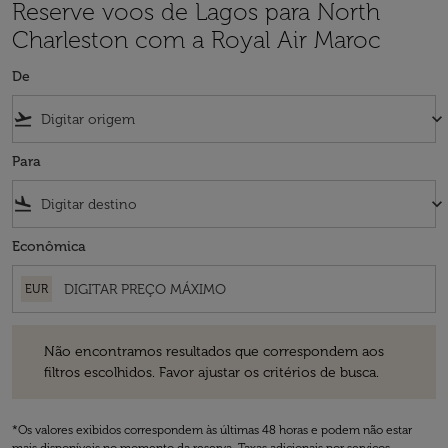
Reserve voos de Lagos para North
Charleston com a Royal Air Maroc
De
flight_takeoff
keyboard_arrow_down
Para
flight_land
keyboard_arrow_down
Econômica
EUR
Não encontramos resultados que correspondem aos filtros escolhidos
Não encontramos resultados que correspondem aos
filtros escolhidos. Favor ajustar os critérios de busca.
*Os valores exibidos correspondem às últimas 48 horas e podem não estar