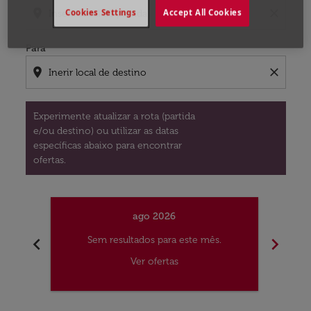
location_on
close
Cookies Settings
Accept All Cookies
Para
location_on
close
Experimente atualizar a rota (partida
e/ou destino) ou utilizar as datas
específicas abaixo para encontrar
ofertas.
ago 2026
chevron_left
chevron_right
Sem resultados para este mês.
S
Ver ofertas