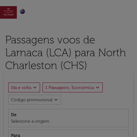

Passagens voos de
Larnaca (LCA) para North
Charleston (CHS)
expand_more
expand_more
Ida e volta
1 Passageiro, Econômica
expand_more
Código promocional
De
Selecione a origem
Para