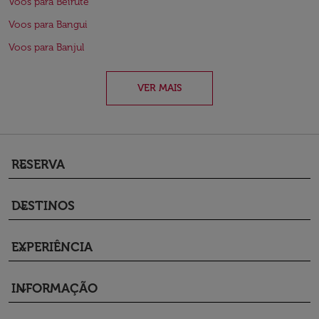
Voos para Beirute
Voos para Bangui
Voos para Banjul
VER MAIS
RESERVA
keyboard_arrow_down
DESTINOS
keyboard_arrow_down
EXPERIÊNCIA
keyboard_arrow_down
INFORMAÇÃO
keyboard_arrow_down