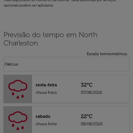
mais disponíveis no momento da reserva. Taxas adicionais por serviços
opcionais podem ser aplicáveis.
Previsão do tempo em North
Charleston
Escala termométrica
:
Weather unit option Celcius Selected
keyboard_arrow_down
Celcius
32°C
sexta-feira
chuva fraca
07/08/2026
22°C
sábado
chuva forte
08/08/2026