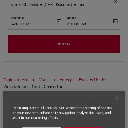
close
North Charleston (CHS), Estados Unidos
Partida
Volta
today
today
fc-booking-departure-date-aria-label
fc-booking-return-date-aria-label
14/08/2026
21/08/2026
Buscar
Página inicial
Voos
Voos para Estados Unidos
Voos Larnaca - North Charleston
Reserve seu voo de Larnaca para
Experimente atualizar a rota (partida e/ou destino) ou 
By clicking “Accept All Cookies”, you agree to the storing of cookies
North Charleston
on your device to enhance site navigation, analyze site usage, and
assist in our marketing efforts.
De