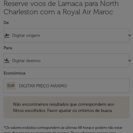
Reserve voos de Larnaca para North
Charleston com a Royal Air Maroc
De
flight_takeoff
keyboard_arrow_down
Para
flight_land
keyboard_arrow_down
Econômica
EUR
Não encontramos resultados que correspondem aos filtros escolhidos
Não encontramos resultados que correspondem aos
filtros escolhidos. Favor ajustar os critérios de busca.
*Os valores exibidos correspondem às últimas 48 horas e podem não estar