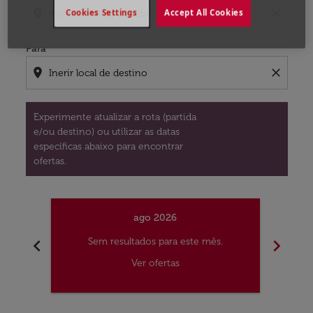
location_on
close
Cookies Settings
Accept All Cookies
Para
location_on
close
Experimente atualizar a rota (partida
e/ou destino) ou utilizar as datas
específicas abaixo para encontrar
ofertas.
ago 2026
chevron_left
chevron_right
Sem resultados para este mês.
S
Ver ofertas