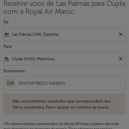
Reserve voos de Las Palmas para Oujda
com a Royal Air Maroc
De
flight_takeoff
close
Para
flight_land
close
Econômica
EUR
Não encontramos resultados que correspondem aos filtros escolhidos
Não encontramos resultados que correspondem aos
filtros escolhidos. Favor ajustar os critérios de busca.
*Os valores exibidos correspondem às últimas 48 horas e podem não estar