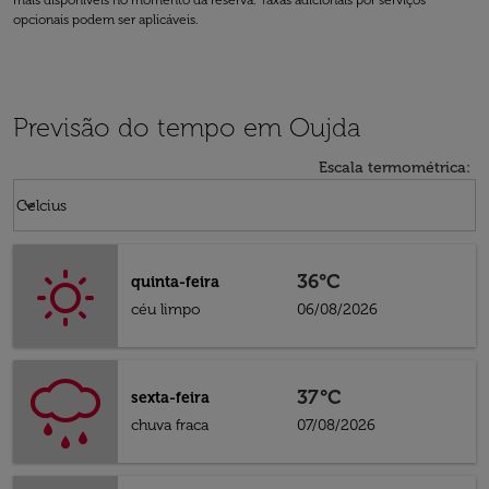
mais disponíveis no momento da reserva. Taxas adicionais por serviços
opcionais podem ser aplicáveis.
Previsão do tempo em Oujda
Escala termométrica
:
Weather unit option Celcius Selected
keyboard_arrow_down
Celcius
36°C
quinta-feira
céu limpo
06/08/2026
37°C
sexta-feira
chuva fraca
07/08/2026