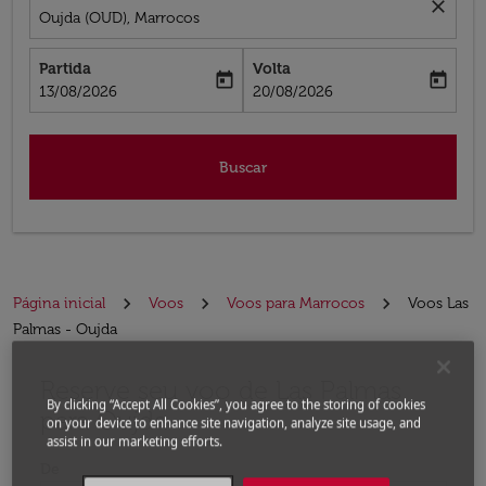
close
Oujda (OUD), Marrocos
Partida
Volta
today
today
fc-booking-departure-date-aria-label
fc-booking-return-date-aria-label
13/08/2026
20/08/2026
Buscar
Página inicial
Voos
Voos para Marrocos
Voos Las
Palmas - Oujda
Reserve seu voo de Las Palmas
Experimente atualizar a rota (partida e/ou destino) ou 
By clicking “Accept All Cookies”, you agree to the storing of cookies
para Oujda
on your device to enhance site navigation, analyze site usage, and
assist in our marketing efforts.
De