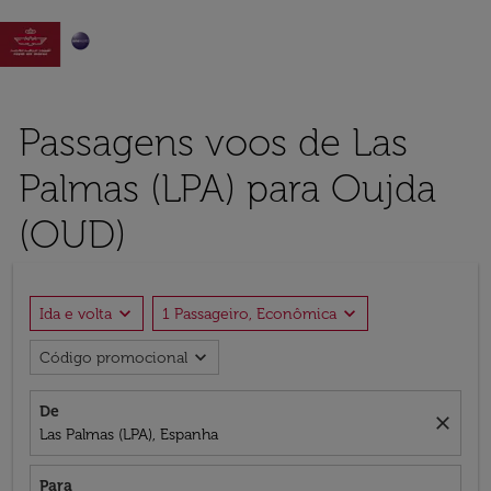

Passagens voos de Las
Palmas (LPA) para Oujda
(OUD)
expand_more
expand_more
Ida e volta
1 Passageiro, Econômica
expand_more
Código promocional
De
close
Las Palmas (LPA), Espanha
Para