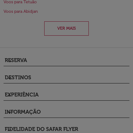
Voos para Tetuão
Voos para Abidjan
VER MAIS
RESERVA
keyboard_arrow_down
DESTINOS
keyboard_arrow_down
EXPERIÊNCIA
keyboard_arrow_down
INFORMAÇÃO
keyboard_arrow_down
FIDELIDADE DO SAFAR FLYER
keyboard_arrow_down