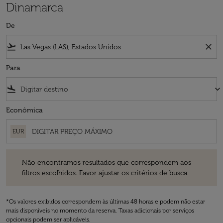
Dinamarca
De
flight_takeoff
close
Para
flight_land
keyboard_arrow_down
Econômica
EUR
Não encontramos resultados que correspondem aos filtros escolhidos
Não encontramos resultados que correspondem aos
filtros escolhidos. Favor ajustar os critérios de busca.
*Os valores exibidos correspondem às últimas 48 horas e podem não estar
mais disponíveis no momento da reserva. Taxas adicionais por serviços
opcionais podem ser aplicáveis.