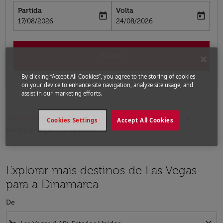
Partida
Volta
today
today
fc-booking-departure-date-aria-label
fc-booking-return-date-aria-label
17/08/2026
24/08/2026
Buscar
By clicking “Accept All Cookies”, you agree to the storing of cookies
on your device to enhance site navigation, analyze site usage, and
assist in our marketing efforts.
Página inicial
Voos
Voos para a Dinamarca
Cookies Settings
Accept All Cookies
Voos Las Vegas - Dinamarca
Explorar mais destinos de Las Vegas
para a Dinamarca
De