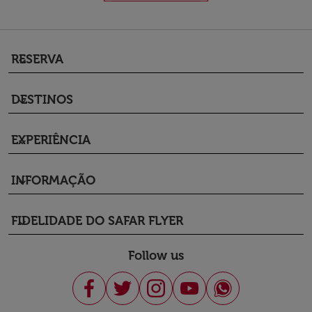
RESERVA
keyboard_arrow_down
DESTINOS
keyboard_arrow_down
EXPERIÊNCIA
keyboard_arrow_down
INFORMAÇÃO
keyboard_arrow_down
FIDELIDADE DO SAFAR FLYER
keyboard_arrow_down
Follow us