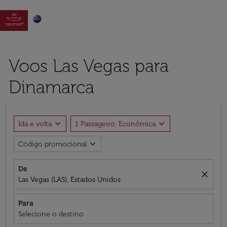

Voos Las Vegas para
Dinamarca
expand_more
expand_more
Ida e volta
1 Passageiro, Econômica
expand_more
Código promocional
De
close
Las Vegas (LAS), Estados Unidos
Para
Selecione o destino