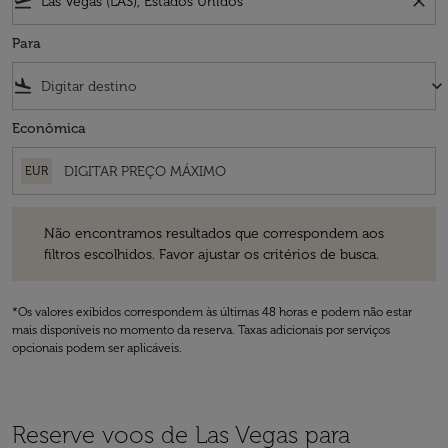
flight_takeoff
close
Para
flight_land
keyboard_arrow_down
Econômica
EUR
Não encontramos resultados que correspondem aos filtros escolhidos
Não encontramos resultados que correspondem aos
filtros escolhidos. Favor ajustar os critérios de busca.
*Os valores exibidos correspondem às últimas 48 horas e podem não estar
mais disponíveis no momento da reserva. Taxas adicionais por serviços
opcionais podem ser aplicáveis.
Reserve voos de Las Vegas para