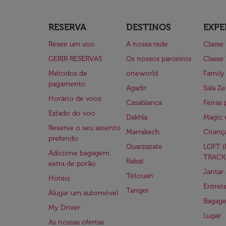
RESERVA
DESTINOS
EXPE
Resee um voo
A nossa rede
Classe
GERIR RESERVAS
Os nossos parceiros
Classe
Métodos de
oneworld
Family
pagamento
Agadir
Sala Ze
Horário de voos
Casablanca
Feiras 
Estado do voo
Dakhla
Magic 
Reserve o seu assento
Marrakech
Crianç
preferido
Ouarzazate
LOFT 
Adicione bagagem
TRACK
Rabat
extra de porão
Jantar
Tétouan
Hotéis
Entre
Tanger
Alugar um automóvel
Bagag
My Driver
Lugar
As nossas ofertas