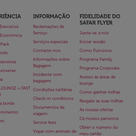
RIÊNCIA
INFORMAÇÃO
FIDELIDADE DO
SAFAR FLYER
 Executiva
Reclamações de
Serviço
Junte-se a nós
 Económica
Serviços especiais
Iniciar sessão
 Pack
Contacte-nos
Como Funciona
nith
Informações sobre
Programa Family
parceiras
Bagagem
Programa Corporate
universe
Incidente com
Acesso às áreas de
as
bagagem
lounge
(LOUNGE + FAST
Condições tarifárias
Como ganhar milhas
)
Check-in conditions
Resgate as suas milhas
 a bordo
Documentos de
As nossas ofertas
tenimento
viagem
Os nossos parceiros
em
Service fees
Obter o número do
Viajar com animais de
meu cartão