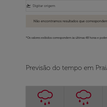
flight_takeoff
Não encontramos resultados que correspondem aos filt
Não encontramos resultados que correspondem aos
*Os valores exibidos correspondem às últimas 48 horas e podem
Previsão do tempo em Prai