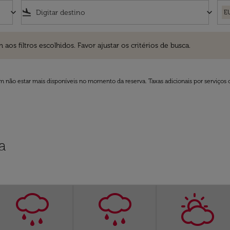
keyboard_arrow_down
flight_land
keyboard_arrow_down
E
ros escolhidos. Favor ajustar os critérios de busca.
 filtros escolhidos. Favor ajustar os critérios de busca.
 não estar mais disponíveis no momento da reserva. Taxas adicionais por serviços 
a