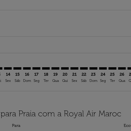
mer. Ver ofertas
claimer. Ver ofertas
-disclaimer. Ver ofertas
ffers-disclaimer. Ver ofertas
ew-offers-disclaimer. Ver ofertas
p-view-offers-disclaimer. Ver ofertas
I: cmp-view-offers-disclaimer. Ver ofertas
S–RAI: cmp-view-offers-disclaimer. Ver ofertas
LAS–RAI: cmp-view-offers-disclaimer. Ver ofertas
LAS–RAI: cmp-view-offers-disclaimer. Ver ofertas
LAS–RAI: cmp-view-offers-disclaimer. Ver ofertas
LAS–RAI: cmp-view-offers-disclaimer. Ver ofe
LAS–RAI: cmp-view-offers-disclaimer. Ver
LAS–RAI: cmp-view-offers-disclaimer.
LAS–RAI: cmp-view-offers-discla
LAS–RAI: cmp-view-offers-di
LAS–RAI: cmp-view-offer
LAS–RAI: cmp-view-
LAS–RAI: cmp-v
LAS–RAI: c
LAS–R
L
3
14
15
16
17
18
19
20
21
22
23
24
25
26
i
Sex
Sáb
Dom
Seg
Ter
Qua
Qui
Sex
Sáb
Dom
Seg
Ter
Qua
Q
para Praia com a Royal Air Maroc
Para
Eco