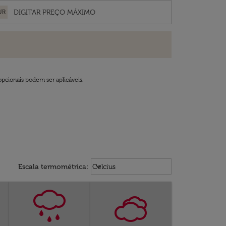
UR
opcionais podem ser aplicáveis.
Weather unit option Celcius Select
keyboard_arrow_down
Escala termométrica
:
Celcius