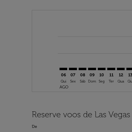
Displaying fares for agosto-2026
LAS–RAI: cmp-view-offers-disclai
LAS–RAI: cmp-view-offers-dis
LAS–RAI: cmp-view-offers
LAS–RAI: cmp-view-o
LAS–RAI: cmp-vi
LAS–RAI: cm
LAS–RA
LA
06
07
08
09
10
11
12
1
Qui
Sex
Sáb
Dom
Seg
Ter
Qua
Qu
AGO
Reserve voos de Las Vegas 
De