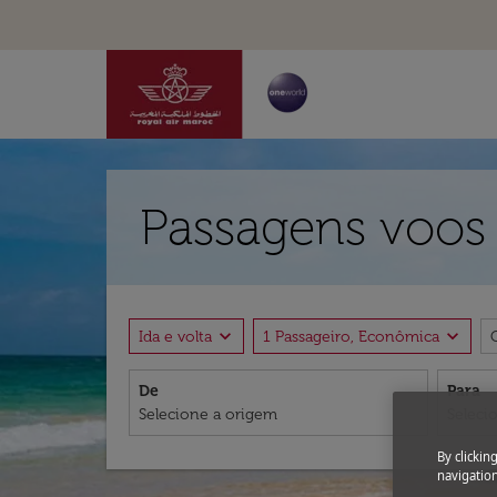
Passagens voos d
expand_more
expand_more
Ida e volta
1 Passageiro, Econômica
De
Para
By clickin
navigation