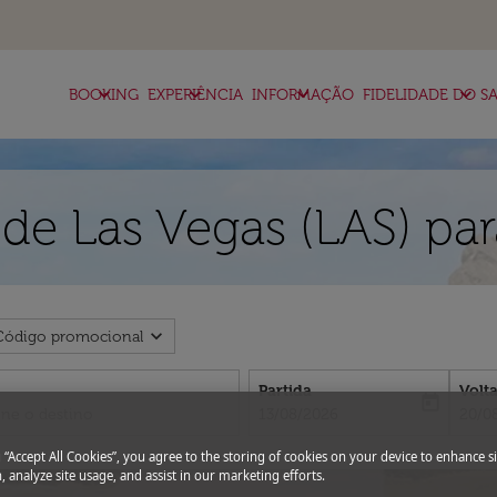
keyboard_arrow_down
keyboard_arrow_down
keyboard_arrow_down
keyboard_arrow_down
BOOKING
EXPERIÊNCIA
INFORMAÇÃO
FIDELIDADE DO SA
e Las Vegas (LAS) para
expand_more
Código promocional
Partida
Volt
today
fc-booking-departure-date-aria-l
fc-bo
13/08/2026
20/0
g “Accept All Cookies”, you agree to the storing of cookies on your device to enhance si
, analyze site usage, and assist in our marketing efforts.