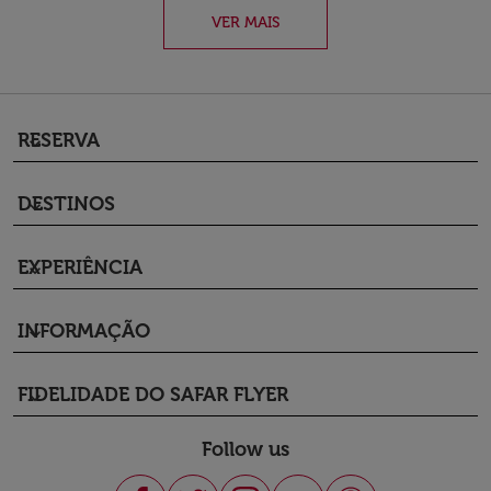
VER MAIS
RESERVA
keyboard_arrow_down
DESTINOS
keyboard_arrow_down
EXPERIÊNCIA
keyboard_arrow_down
INFORMAÇÃO
keyboard_arrow_down
FIDELIDADE DO SAFAR FLYER
keyboard_arrow_down
Follow us