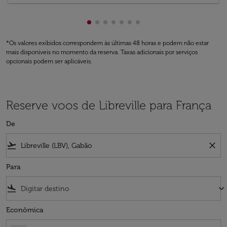
Mostrando de cmp-pagination-show
Mostrando de cmp-pagination-sh
Mostrando de cmp-pagination-
Mostrando de cmp-paginatio
Mostrando de cmp-paginat
Mostrando de cmp-pagin
Mostrando de cmp-pagi
*Os valores exibidos correspondem às últimas 48 horas e podem não estar
mais disponíveis no momento da reserva. Taxas adicionais por serviços
opcionais podem ser aplicáveis.
Reserve voos de Libreville para França
De
flight_takeoff
close
Para
flight_land
keyboard_arrow_down
Econômica