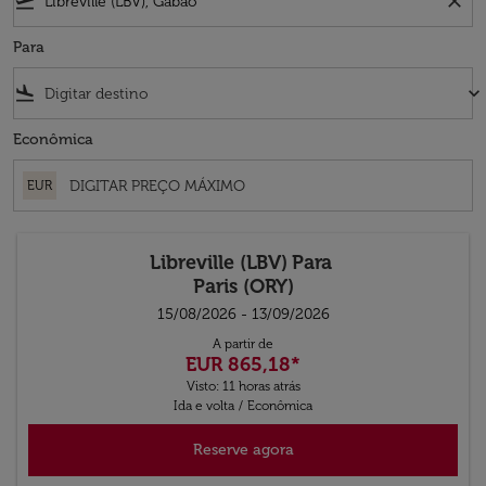
flight_takeoff
close
Para
flight_land
keyboard_arrow_down
Econômica
EUR
Libreville (LBV)
Para
Paris (ORY)
15/08/2026 - 13/09/2026
A partir de
EUR 865,18
*
Visto: 11 horas atrás
Ida e volta
/
Econômica
Reserve agora