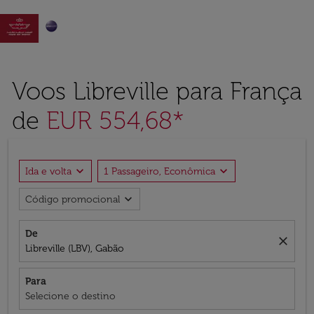

Voos Libreville para França
de
EUR 554,68*
expand_more
expand_more
Ida e volta
1 Passageiro, Econômica
expand_more
Código promocional
De
close
Libreville (LBV), Gabão
Para
Selecione o destino