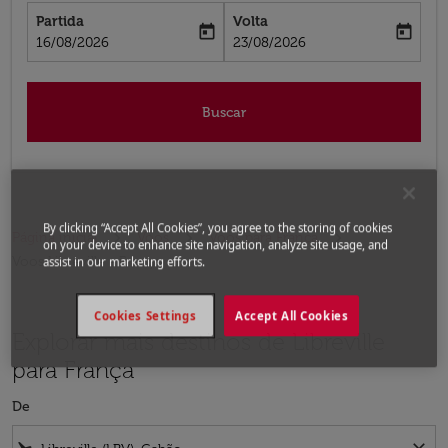
Partida
Volta
today
today
fc-booking-departure-date-aria-label
fc-booking-return-date-aria-label
16/08/2026
23/08/2026
Buscar
By clicking “Accept All Cookies”, you agree to the storing of cookies
Página inicial
Voos
Voos para França
on your device to enhance site navigation, analyze site usage, and
Voos Libreville - França
assist in our marketing efforts.
Cookies Settings
Accept All Cookies
Explorar mais destinos de Libreville
para França
De