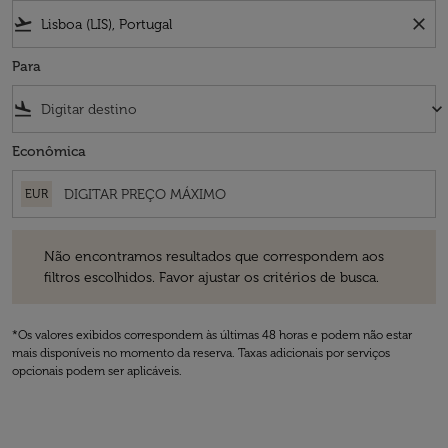
flight_takeoff
close
Para
flight_land
keyboard_arrow_down
Econômica
EUR
Não encontramos resultados que correspondem aos filtros escolhidos
Não encontramos resultados que correspondem aos
filtros escolhidos. Favor ajustar os critérios de busca.
*Os valores exibidos correspondem às últimas 48 horas e podem não estar
mais disponíveis no momento da reserva. Taxas adicionais por serviços
opcionais podem ser aplicáveis.