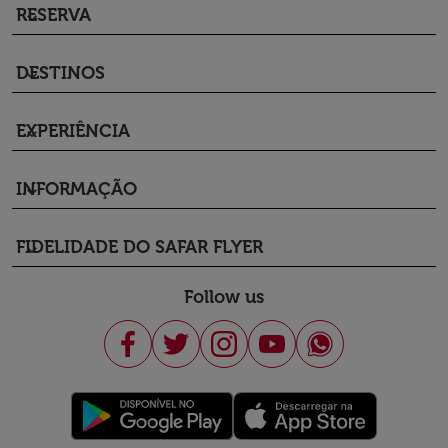
RESERVA
keyboard_arrow_down
DESTINOS
keyboard_arrow_down
EXPERIÊNCIA
keyboard_arrow_down
INFORMAÇÃO
keyboard_arrow_down
FIDELIDADE DO SAFAR FLYER
keyboard_arrow_down
Follow us