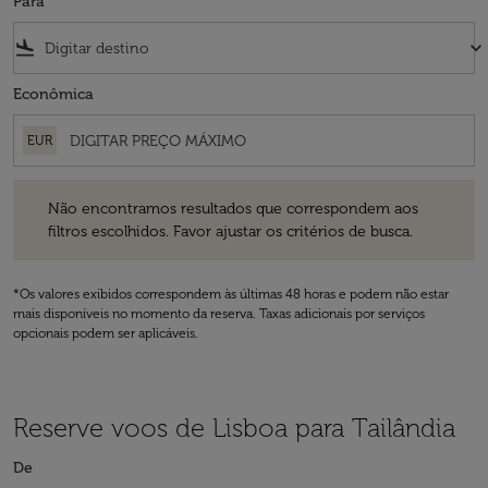
Para
flight_land
keyboard_arrow_down
Econômica
EUR
Não encontramos resultados que correspondem aos filtros escolhidos
Não encontramos resultados que correspondem aos
filtros escolhidos. Favor ajustar os critérios de busca.
*Os valores exibidos correspondem às últimas 48 horas e podem não estar
mais disponíveis no momento da reserva. Taxas adicionais por serviços
opcionais podem ser aplicáveis.
Reserve voos de Lisboa para Tailândia
De