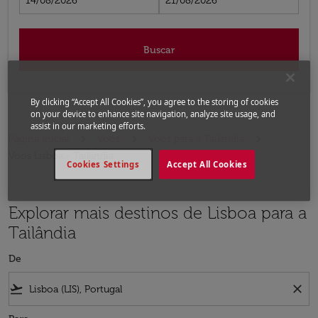
14/08/2026
21/08/2026
Buscar
By clicking “Accept All Cookies”, you agree to the storing of cookies
on your device to enhance site navigation, analyze site usage, and
assist in our marketing efforts.
Página inicial
Voos
Voos para a Tailândia
Voos Lisboa - Tailândia
Cookies Settings
Accept All Cookies
Explorar mais destinos de Lisboa para a
Tailândia
De
flight_takeoff
close