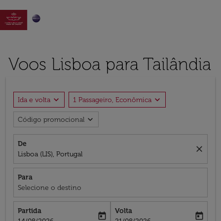

Voos Lisboa para Tailândia
expand_more
expand_more
Ida e volta
1 Passageiro, Econômica
expand_more
Código promocional
De
close
Lisboa (LIS), Portugal
Para
Selecione o destino
Partida
Volta
today
today
fc-booking-departure-date-aria-label
fc-booking-return-date-aria-label