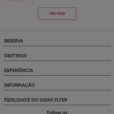
VER MAIS
RESERVA
keyboard_arrow_down
DESTINOS
keyboard_arrow_down
EXPERIÊNCIA
keyboard_arrow_down
INFORMAÇÃO
keyboard_arrow_down
FIDELIDADE DO SAFAR FLYER
keyboard_arrow_down
Follow us