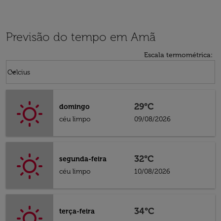
Previsão do tempo em Amã
Escala termométrica
:
Weather unit option Celcius Selected
keyboard_arrow_down
Celcius
29°C
domingo
céu limpo
09/08/2026
32°C
segunda-feira
céu limpo
10/08/2026
34°C
terça-feira