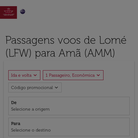

Passagens voos de Lomé
(LFW) para Amã (AMM)
expand_more
expand_more
Ida e volta
1 Passageiro, Econômica
expand_more
Código promocional
De
Selecione a origem
Para
Selecione o destino