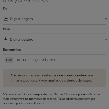
De
flight_takeoff
keyboard_arrow_down
Para
flight_land
keyboard_arrow_down
Econômica
EUR
Não encontramos resultados que correspondem aos filtros escolhidos
Não encontramos resultados que correspondem aos
filtros escolhidos. Favor ajustar os critérios de busca.
*Os valores exibidos correspondem às últimas 48 horas e podem não estar
mais disponíveis no momento da reserva. Taxas adicionais por serviços
opcionais podem ser aplicáveis.