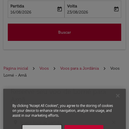
Partida
Volta
today
today
fc-booking-departure-date-aria-label
fc-booking-return-date-aria-label
16/08/2026
23/08/2026
Buscar
Página inicial
Voos
Voos para a Jordânia
Voos
Lomé - Amã
Reserve seu voo de Lomé para
Experimente atualizar a rota (partida e/ou destino) ou 
Amã
By clicking “Accept All Cookies”, you agree to the storing of cookies
on your device to enhance site navigation, analyze site usage, and
De
assist in our marketing efforts.
location_on
close