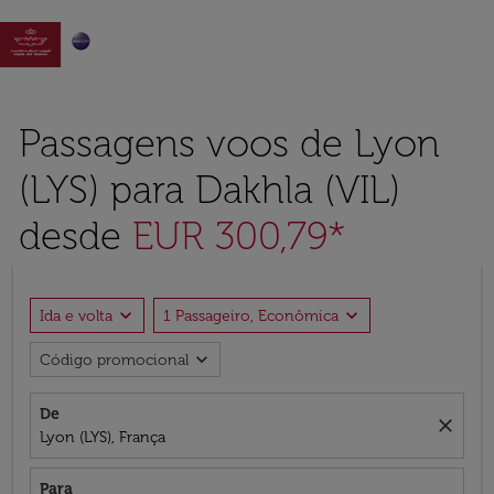

Passagens voos de Lyon
(LYS) para Dakhla (VIL)
desde
EUR 300,79*
expand_more
expand_more
Ida e volta
1 Passageiro, Econômica
expand_more
Código promocional
De
close
Lyon (LYS), França
Para