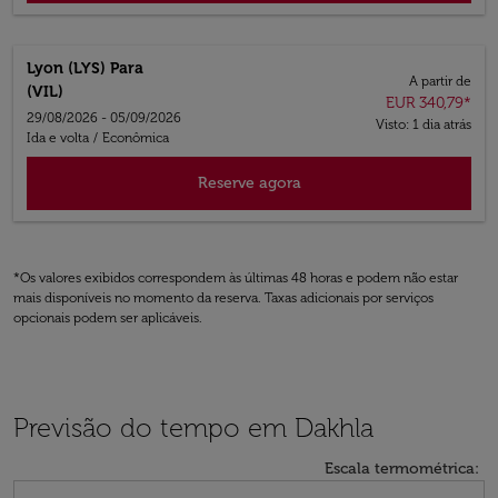
Lyon (LYS)
Para
A partir de
(VIL)
EUR 340,79
*
29/08/2026 - 05/09/2026
Visto: 1 dia atrás
Ida e volta
/
Econômica
Reserve agora
*Os valores exibidos correspondem às últimas 48 horas e podem não estar
mais disponíveis no momento da reserva. Taxas adicionais por serviços
opcionais podem ser aplicáveis.
Previsão do tempo em Dakhla
Escala termométrica
:
Weather unit option Celcius Selected