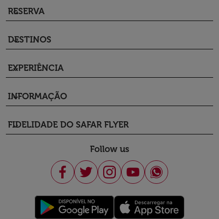
RESERVA
keyboard_arrow_down
DESTINOS
keyboard_arrow_down
EXPERIÊNCIA
keyboard_arrow_down
INFORMAÇÃO
keyboard_arrow_down
FIDELIDADE DO SAFAR FLYER
keyboard_arrow_down
Follow us