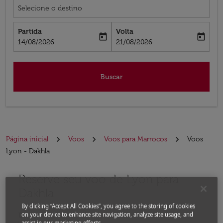
Selecione o destino
Partida
Volta
today
today
fc-booking-departure-date-aria-label
fc-booking-return-date-aria-label
14/08/2026
21/08/2026
Buscar
Página inicial
Voos
Voos para Marrocos
Voos
Lyon - Dakhla
Reserve seu voo de Lyon para
Dakhla
By clicking “Accept All Cookies”, you agree to the storing of cookies
on your device to enhance site navigation, analyze site usage, and
De
assist in our marketing efforts.