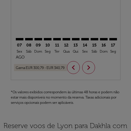
LYS–VIL: cmp-view-offers-disclaimer. Ver ofertas
LYS–VIL: cmp-view-offers-disclaimer. Ver ofertas
LYS–VIL: cmp-view-offers-disclaimer. Ver ofe
LYS–VIL: cmp-view-offers-disclaimer. Ve
LYS–VIL: cmp-view-offers-disclaimer
LYS–VIL: cmp-view-offers-discla
LYS–VIL: cmp-view-offers-di
LYS–VIL: cmp-view-offe
LYS–VIL: cmp-view-
LYS–VIL: cmp-v
LYS–VIL: c
LYS–V
L
07
08
09
10
11
12
13
14
15
16
17
18
Sex
Sáb
Dom
Seg
Ter
Qua
Qui
Sex
Sáb
Dom
Seg
Ter
Q
AGO
chevron_left
chevron_right
Gama
EUR 300,79
-
EUR 340,79
*Os valores exibidos correspondem às últimas 48 horas e podem não
estar mais disponíveis no momento da reserva. Taxas adicionais por
serviços opcionais podem ser aplicáveis.
Reserve voos de Lyon para Dakhla com