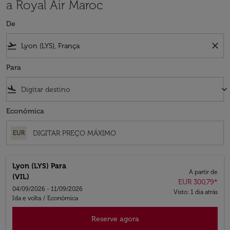
a Royal Air Maroc
De
flight_takeoff
close
Para
flight_land
keyboard_arrow_down
Econômica
EUR
Lyon (LYS)
Para
A partir de
(VIL)
EUR 300,79
*
04/09/2026 - 11/09/2026
Visto: 1 dia atrás
Ida e volta
/
Econômica
Reserve agora