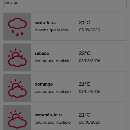
keyboard_arrow_down
Celcius
21°C
sexta-feira
nuvens quebradas
07/08/2026
22°C
sábado
céu pouco nublado
08/08/2026
21°C
domingo
céu pouco nublado
09/08/2026
21°C
segunda-feira
céu pouco nublado
10/08/2026