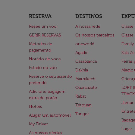
RESERVA
DESTINOS
EXPE
Resee um voo
A nossa rede
Classe
GERIR RESERVAS
Os nossos parceiros
Classe
Métodos de
oneworld
Family
pagamento
Agadir
Sala Ze
Horário de voos
Casablanca
Feiras 
Estado do voo
Dakhla
Magic 
Reserve o seu assento
Marrakech
Crianç
preferido
Ouarzazate
LOFT 
Adicione bagagem
TRACK
Rabat
extra de porão
Jantar
Tétouan
Hotéis
Entre
Tanger
Alugar um automóvel
Bagag
My Driver
Lugar
As nossas ofertas