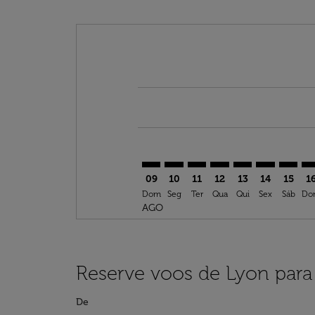
Displaying fares for agosto-2026
LYS–LFW: cmp-view-offers-disclai
LYS–LFW: cmp-view-offers-di
LYS–LFW: cmp-view-offer
LYS–LFW: cmp-view-o
LYS–LFW: cmp-vi
LYS–LFW: cm
LYS–LF
LY
09
10
11
12
13
14
15
1
Dom
Seg
Ter
Qua
Qui
Sex
Sáb
Do
AGO
Reserve voos de Lyon par
De