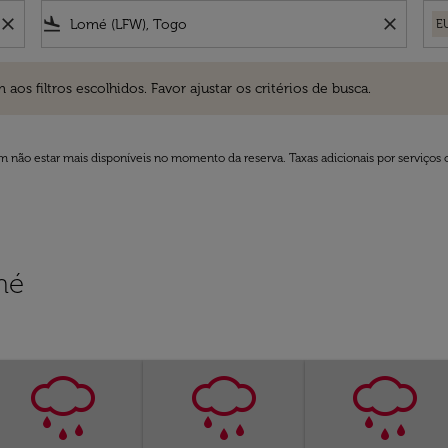
close
flight_land
close
E
ros escolhidos. Favor ajustar os critérios de busca.
 filtros escolhidos. Favor ajustar os critérios de busca.
 não estar mais disponíveis no momento da reserva. Taxas adicionais por serviços 
mé