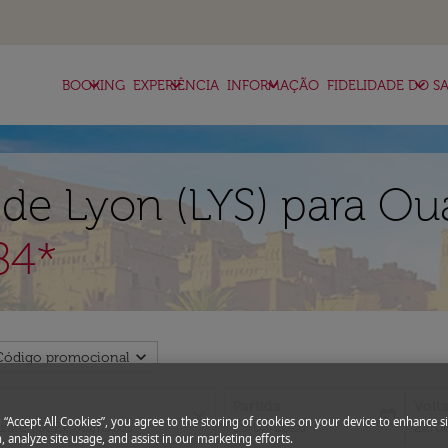
keyboard_arrow_down
keyboard_arrow_down
keyboard_arrow_down
keyboard_arrow_down
BOOKING
EXPERIÊNCIA
INFORMAÇÃO
FIDELIDADE DO SA
de Lyon (LYS) para Ou
84*
expand_more
Código promocional
Partida
Volt
close
today
g “Accept All Cookies”, you agree to the storing of cookies on your device to enhance si
fc-booking-departure-date-aria-l
fc-bo
15/08/2026
22/0
, analyze site usage, and assist in our marketing efforts.