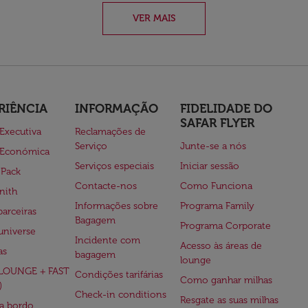
VER MAIS
RIÊNCIA
INFORMAÇÃO
FIDELIDADE DO
SAFAR FLYER
 Executiva
Reclamações de
Serviço
Junte-se a nós
 Económica
Serviços especiais
Iniciar sessão
 Pack
Contacte-nos
Como Funciona
nith
Informações sobre
Programa Family
parceiras
Bagagem
Programa Corporate
universe
Incidente com
Acesso às áreas de
as
bagagem
lounge
(LOUNGE + FAST
Condições tarifárias
Como ganhar milhas
)
Check-in conditions
Resgate as suas milhas
 a bordo