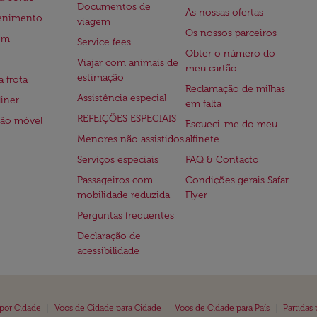
Documentos de
As nossas ofertas
tenimento
viagem
Os nossos parceiros
em
Service fees
Obter o número do
Viajar com animais de
meu cartão
estimação
a frota
Reclamação de milhas
Assistência especial
iner
em falta
REFEIÇÕES ESPECIAIS
ção móvel
Esqueci-me do meu
Menores não assistidos
alfinete
Serviços especiais
FAQ & Contacto
Passageiros com
Condições gerais Safar
mobilidade reduzida
Flyer
Perguntas frequentes
Declaração de
acessibilidade
|
|
|
 por Cidade
Voos de Cidade para Cidade
Voos de Cidade para País
Partidas