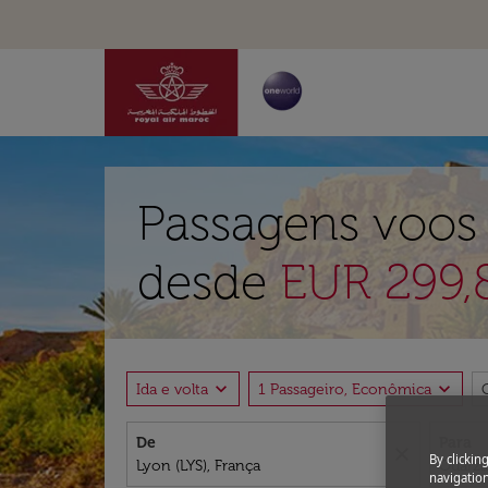
Passagens voos 
desde
EUR 299,
expand_more
expand_more
Ida e volta
1 Passageiro, Econômica
De
Para
close
By clickin
navigation