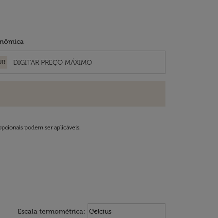
nômica
UR
opcionais podem ser aplicáveis.
Weather unit option Celcius Select
keyboard_arrow_down
Escala termométrica
:
Celcius