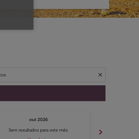
ca.
close
out 2026
Desd
chevron_right
Sem resultados para este mês.
Visto