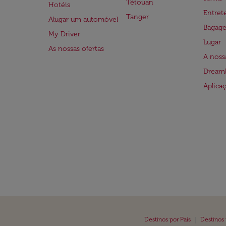
Tétouan
Hotéis
Entre
Tanger
Alugar um automóvel
Bagag
My Driver
Lugar
As nossas ofertas
A noss
Dreaml
Aplica
|
Destinos por País
Destinos