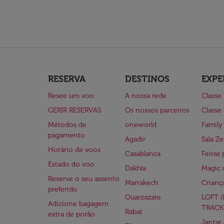
RESERVA
DESTINOS
EXPE
Resee um voo
A nossa rede
Classe
GERIR RESERVAS
Os nossos parceiros
Classe
Métodos de
oneworld
Family
pagamento
Agadir
Sala Ze
Horário de voos
Casablanca
Feiras 
Estado do voo
Dakhla
Magic 
Reserve o seu assento
Marrakech
Crianç
preferido
Ouarzazate
LOFT 
Adicione bagagem
TRACK
Rabat
extra de porão
Jantar