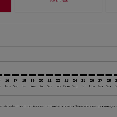
Ver ofertas
mer. Ver ofertas
sclaimer. Ver ofertas
s-disclaimer. Ver ofertas
ffers-disclaimer. Ver ofertas
ew-offers-disclaimer. Ver ofertas
p-view-offers-disclaimer. Ver ofertas
Z: cmp-view-offers-disclaimer. Ver ofertas
S–OZZ: cmp-view-offers-disclaimer. Ver ofertas
LYS–OZZ: cmp-view-offers-disclaimer. Ver ofertas
LYS–OZZ: cmp-view-offers-disclaimer. Ver ofertas
LYS–OZZ: cmp-view-offers-disclaimer. Ver ofertas
LYS–OZZ: cmp-view-offers-disclaimer. Ver ofe
LYS–OZZ: cmp-view-offers-disclaimer. Ve
LYS–OZZ: cmp-view-offers-disclaimer
LYS–OZZ: cmp-view-offers-discla
LYS–OZZ: cmp-view-offers-di
LYS–OZZ: cmp-view-offe
LYS–OZZ: cmp-view-
LYS–OZZ: cmp-v
LYS–OZZ: c
LYS–O
L
5
16
17
18
19
20
21
22
23
24
25
26
27
28
b
Dom
Seg
Ter
Qua
Qui
Sex
Sáb
Dom
Seg
Ter
Qua
Qui
Sex
S
 não estar mais disponíveis no momento da reserva. Taxas adicionais por serviços 