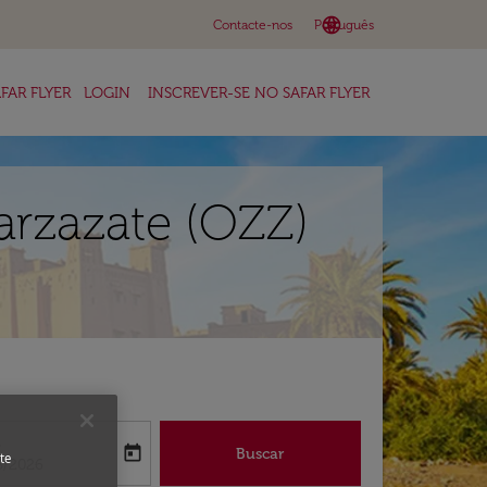
language
keyboard_arrow_down
Contacte-nos
Português
FAR FLYER
LOGIN
INSCREVER-SE NO SAFAR FLYER
arzazate (OZZ)
a
today
Buscar
te
abel
oking-return-date-aria-label
8/2026