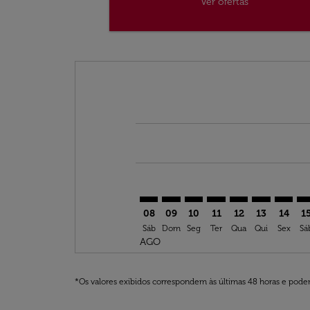
Ver ofertas
Displaying fares for agosto-2026
LYS–OZZ: cmp-view-offers-disclai
LYS–OZZ: cmp-view-offers-di
LYS–OZZ: cmp-view-offer
LYS–OZZ: cmp-view-o
LYS–OZZ: cmp-vi
LYS–OZZ: cm
LYS–OZ
LY
08
09
10
11
12
13
14
1
Sáb
Dom
Seg
Ter
Qua
Qui
Sex
Sá
AGO
*Os valores exibidos correspondem às últimas 48 horas e podem