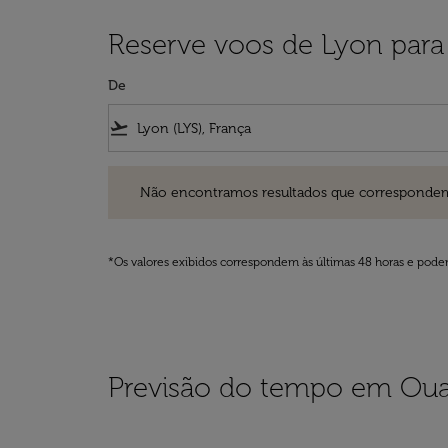
Reserve voos de Lyon para
De
flight_takeoff
Não encontramos resultados que correspondem aos filt
Não encontramos resultados que correspondem aos
*Os valores exibidos correspondem às últimas 48 horas e podem
Previsão do tempo em Oua