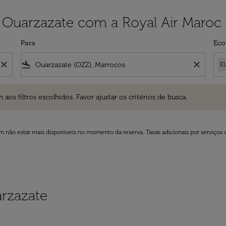
 Ouarzazate com a Royal Air Maroc
Para
Eco
close
flight_land
close
E
ros escolhidos. Favor ajustar os critérios de busca.
 filtros escolhidos. Favor ajustar os critérios de busca.
 não estar mais disponíveis no momento da reserva. Taxas adicionais por serviços 
rzazate