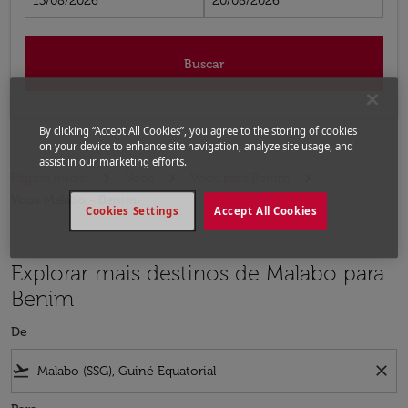
13/08/2026
20/08/2026
Buscar
By clicking “Accept All Cookies”, you agree to the storing of cookies
on your device to enhance site navigation, analyze site usage, and
assist in our marketing efforts.
Página inicial
Voos
Voos para Benim
Voos Malabo - Benim
Cookies Settings
Accept All Cookies
Explorar mais destinos de Malabo para
Benim
De
flight_takeoff
close