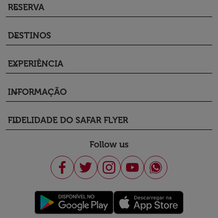
RESERVA
keyboard_arrow_down
DESTINOS
keyboard_arrow_down
EXPERIÊNCIA
keyboard_arrow_down
INFORMAÇÃO
keyboard_arrow_down
FIDELIDADE DO SAFAR FLYER
keyboard_arrow_down
Follow us