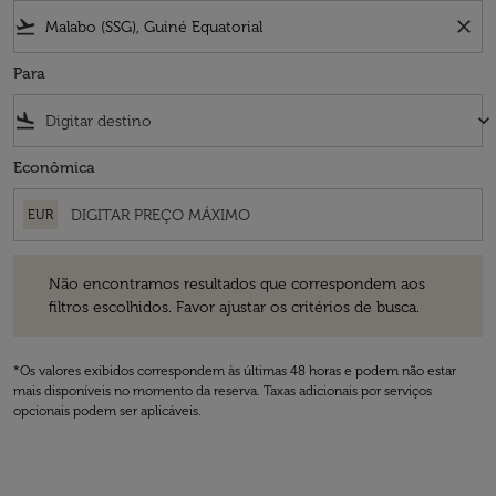
flight_takeoff
close
Para
flight_land
keyboard_arrow_down
Econômica
EUR
Não encontramos resultados que correspondem aos filtros escolhidos
Não encontramos resultados que correspondem aos
filtros escolhidos. Favor ajustar os critérios de busca.
*Os valores exibidos correspondem às últimas 48 horas e podem não estar
mais disponíveis no momento da reserva. Taxas adicionais por serviços
opcionais podem ser aplicáveis.