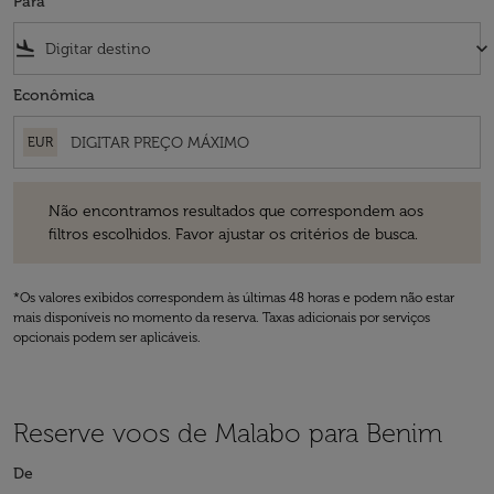
Para
flight_land
keyboard_arrow_down
Econômica
EUR
Não encontramos resultados que correspondem aos filtros escolhidos
Não encontramos resultados que correspondem aos
filtros escolhidos. Favor ajustar os critérios de busca.
*Os valores exibidos correspondem às últimas 48 horas e podem não estar
mais disponíveis no momento da reserva. Taxas adicionais por serviços
opcionais podem ser aplicáveis.
Reserve voos de Malabo para Benim
De