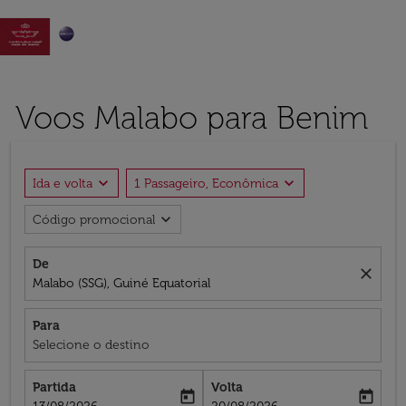

Voos Malabo para Benim
expand_more
expand_more
Ida e volta
1 Passageiro, Econômica
expand_more
Código promocional
De
close
Malabo (SSG), Guiné Equatorial
Para
Selecione o destino
Partida
Volta
today
today
fc-booking-departure-date-aria-label
fc-booking-return-date-aria-label