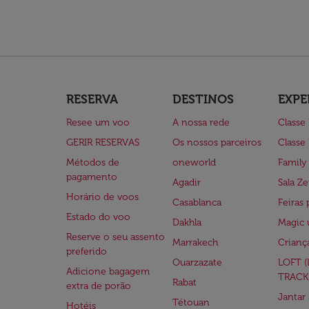
RESERVA
DESTINOS
EXPE
Resee um voo
A nossa rede
Classe
GERIR RESERVAS
Os nossos parceiros
Classe
Métodos de
oneworld
Family
pagamento
Agadir
Sala Ze
Horário de voos
Casablanca
Feiras 
Estado do voo
Dakhla
Magic 
Reserve o seu assento
Marrakech
Crianç
preferido
Ouarzazate
LOFT 
Adicione bagagem
TRACK
Rabat
extra de porão
Jantar
Tétouan
Hotéis