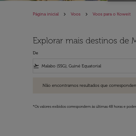
Página inicial
Voos
Voos para o Koweit
Explorar mais destinos de 
De
flight_takeoff
Não encontramos resultados que correspondem aos filt
Não encontramos resultados que correspondem aos
*Os valores exibidos correspondem às últimas 48 horas e podem