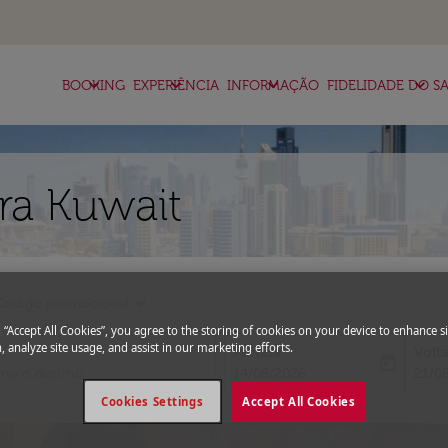
keyboard_arrow_down
keyboard_arrow_down
keyboard_arrow_down
keyboard_arrow_down
BOOKING
EXPERIÊNCIA
INFORMAÇÃO
FIDELIDADE DO SA
ra Kuwait
expand_more
Código promocional
g “Accept All Cookies”, you agree to the storing of cookies on your device to enhance si
, analyze site usage, and assist in our marketing efforts.
Partida
Volt
today
fc-booking-departure-date-aria-l
fc-bo
14/08/2026
21/0
Cookies Settings
Accept All Cookies