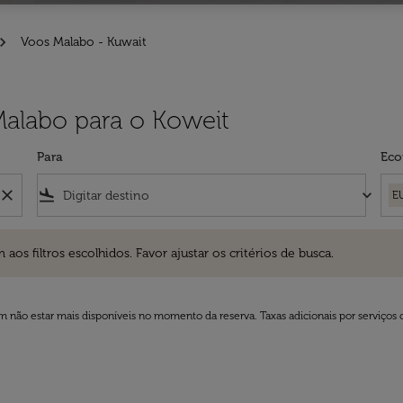
Voos Malabo - Kuwait
Malabo para o Koweit
Para
Eco
close
flight_land
keyboard_arrow_down
E
ros escolhidos. Favor ajustar os critérios de busca.
 filtros escolhidos. Favor ajustar os critérios de busca.
 não estar mais disponíveis no momento da reserva. Taxas adicionais por serviços 