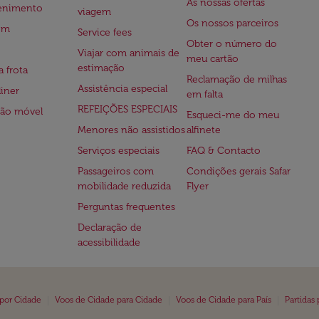
As nossas ofertas
tenimento
viagem
Os nossos parceiros
em
Service fees
Obter o número do
Viajar com animais de
meu cartão
estimação
a frota
Reclamação de milhas
Assistência especial
iner
em falta
REFEIÇÕES ESPECIAIS
ção móvel
Esqueci-me do meu
Menores não assistidos
alfinete
Serviços especiais
FAQ & Contacto
Passageiros com
Condições gerais Safar
mobilidade reduzida
Flyer
Perguntas frequentes
Declaração de
acessibilidade
|
|
|
 por Cidade
Voos de Cidade para Cidade
Voos de Cidade para País
Partidas