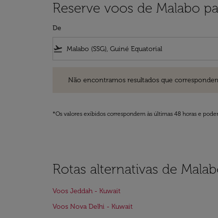
Reserve voos de Malabo pa
De
flight_takeoff
Não encontramos resultados que correspondem aos filt
Não encontramos resultados que correspondem aos
*Os valores exibidos correspondem às últimas 48 horas e podem
Rotas alternativas de Mala
Voos Jeddah - Kuwait
Voos Nova Delhi - Kuwait