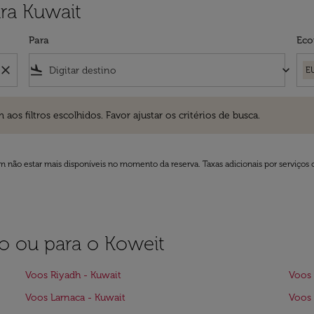
ra Kuwait
Para
Eco
close
flight_land
keyboard_arrow_down
E
ros escolhidos. Favor ajustar os critérios de busca.
 filtros escolhidos. Favor ajustar os critérios de busca.
 não estar mais disponíveis no momento da reserva. Taxas adicionais por serviços 
bo ou para o Koweit
Voos Riyadh - Kuwait
Voos 
Voos Larnaca - Kuwait
Voos 