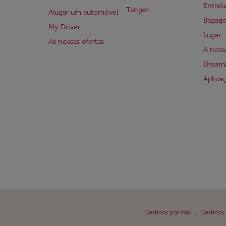
Entre
Tanger
Alugar um automóvel
Bagag
My Driver
Lugar
As nossas ofertas
A noss
Dreaml
Aplica
|
Destinos por País
Destinos