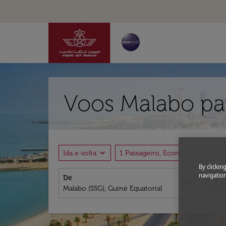
Voos Malabo pa
expand_more
expand_more
Ida e volta
1 Passageiro, Econômica
By clickin
navigation
De
Para
close