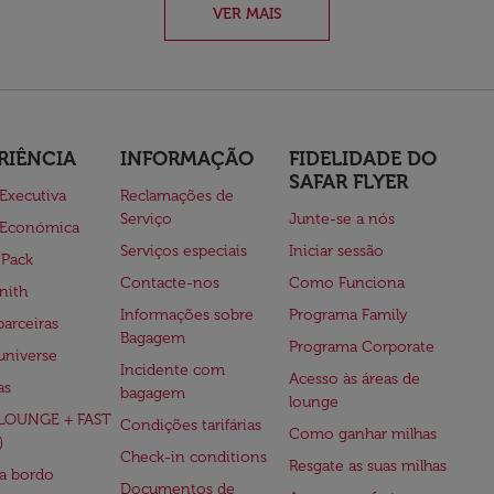
VER MAIS
RIÊNCIA
INFORMAÇÃO
FIDELIDADE DO
SAFAR FLYER
 Executiva
Reclamações de
Serviço
Junte-se a nós
 Económica
Serviços especiais
Iniciar sessão
 Pack
Contacte-nos
Como Funciona
nith
Informações sobre
Programa Family
parceiras
Bagagem
Programa Corporate
universe
Incidente com
Acesso às áreas de
as
bagagem
lounge
(LOUNGE + FAST
Condições tarifárias
Como ganhar milhas
)
Check-in conditions
Resgate as suas milhas
 a bordo
Documentos de