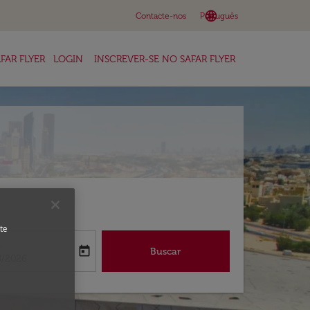
language
keyboard_arrow_down
Contacte-nos
Português
FAR FLYER
LOGIN
INSCREVER-SE NO SAFAR FLYER
te
a
today
Buscar
abel
oking-return-date-aria-label
8/2026