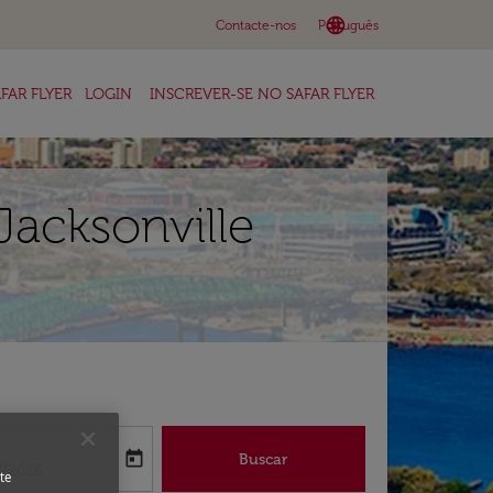
language
keyboard_arrow_down
Contacte-nos
Português
FAR FLYER
LOGIN
INSCREVER-SE NO SAFAR FLYER
Jacksonville
a
today
Buscar
abel
oking-return-date-aria-label
8/2026
te