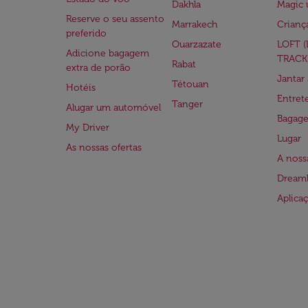
Dakhla
Magic 
Reserve o seu assento
Marrakech
Crianç
preferido
Ouarzazate
LOFT 
Adicione bagagem
TRACK
Rabat
extra de porão
Jantar
Tétouan
Hotéis
Entre
Tanger
Alugar um automóvel
Bagag
My Driver
Lugar
As nossas ofertas
A noss
Dreaml
Aplica