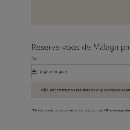
Reserve voos de Málaga pa
De
flight_takeoff
Não encontramos resultados que correspondem aos filt
Não encontramos resultados que correspondem aos
*Os valores exibidos correspondem às últimas 48 horas e podem