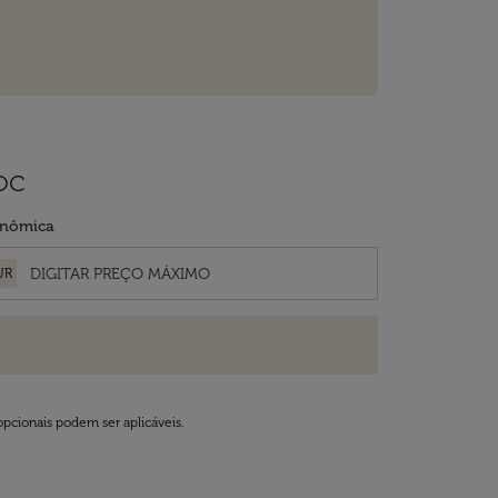
oc
nômica
UR
opcionais podem ser aplicáveis.