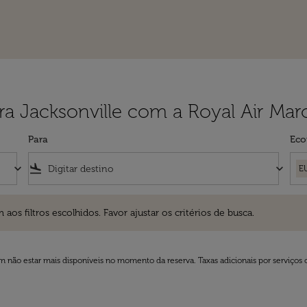
ra Jacksonville com a Royal Air Mar
Para
Eco
keyboard_arrow_down
flight_land
keyboard_arrow_down
E
ros escolhidos. Favor ajustar os critérios de busca.
 filtros escolhidos. Favor ajustar os critérios de busca.
 não estar mais disponíveis no momento da reserva. Taxas adicionais por serviços 