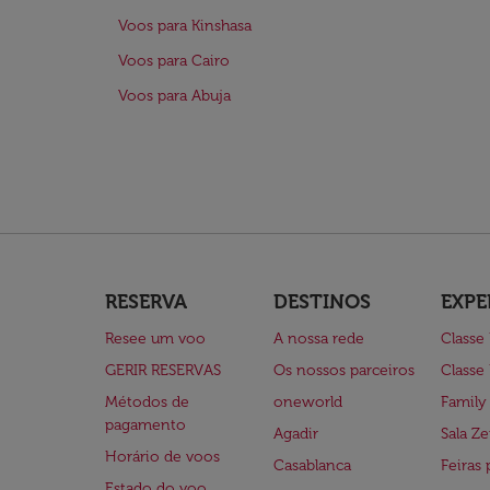
Voos para Kinshasa
Voos para Cairo
Voos para Abuja
RESERVA
DESTINOS
EXPE
Resee um voo
A nossa rede
Classe
GERIR RESERVAS
Os nossos parceiros
Classe
Métodos de
oneworld
Family
pagamento
Agadir
Sala Ze
Horário de voos
Casablanca
Feiras 
Estado do voo