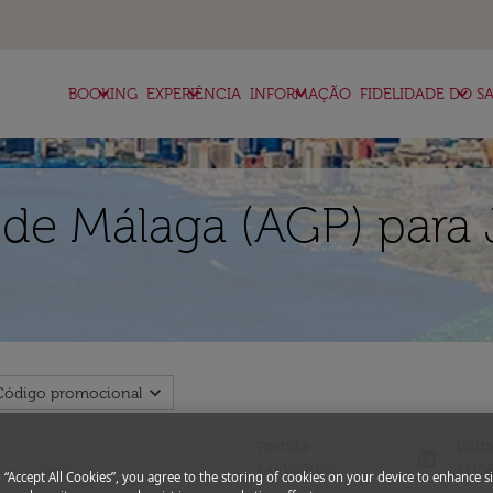
keyboard_arrow_down
keyboard_arrow_down
keyboard_arrow_down
keyboard_arrow_down
BOOKING
EXPERIÊNCIA
INFORMAÇÃO
FIDELIDADE DO SA
de Málaga (AGP) para 
expand_more
Código promocional
Partida
Volt
today
fc-booking-departure-date-aria-l
fc-bo
14/08/2026
21/0
g “Accept All Cookies”, you agree to the storing of cookies on your device to enhance si