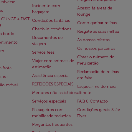
universe
Incidente com
Acesso às áreas de
as
bagagem
lounge
(LOUNGE + FAST
Condições tarifárias
Como ganhar milhas
)
Check-in conditions
Resgate as suas milhas
 a bordo
Documentos de
As nossas ofertas
tenimento
viagem
Os nossos parceiros
em
Service fees
Obter o número do
Viajar com animais de
meu cartão
estimação
a frota
Reclamação de milhas
Assistência especial
iner
em falta
REFEIÇÕES ESPECIAIS
ção móvel
Esqueci-me do meu
Menores não assistidos
alfinete
Serviços especiais
FAQ & Contacto
Passageiros com
Condições gerais Safar
mobilidade reduzida
Flyer
Perguntas frequentes