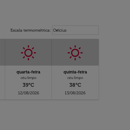
Weather unit option Celcius Select
keyboard_arrow_down
Escala termométrica
:
Celcius
quarta-feira
quinta-feira
céu limpo
céu limpo
39°C
38°C
12/08/2026
13/08/2026