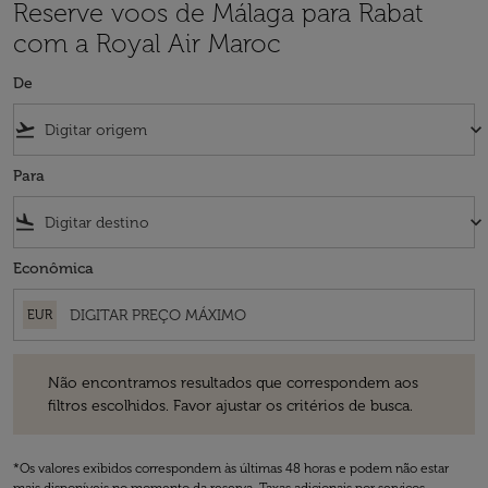
Reserve voos de Málaga para Rabat
com a Royal Air Maroc
De
flight_takeoff
keyboard_arrow_down
Para
flight_land
keyboard_arrow_down
Econômica
EUR
Não encontramos resultados que correspondem aos filtros escolhidos
Não encontramos resultados que correspondem aos
filtros escolhidos. Favor ajustar os critérios de busca.
*Os valores exibidos correspondem às últimas 48 horas e podem não estar