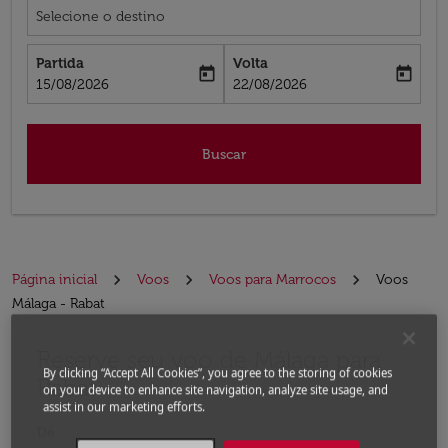
Selecione o destino
Partida
Volta
today
today
fc-booking-departure-date-aria-label
fc-booking-return-date-aria-label
15/08/2026
22/08/2026
Buscar
Página inicial
Voos
Voos para Marrocos
Voos
Málaga - Rabat
Reserve seu voo de Málaga para
Experimente atualizar a rota (partida e/ou destino) ou 
By clicking “Accept All Cookies”, you agree to the storing of cookies
Rabat
on your device to enhance site navigation, analyze site usage, and
assist in our marketing efforts.
De