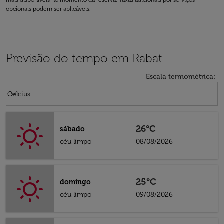
mais disponíveis no momento da reserva. Taxas adicionais por serviços
opcionais podem ser aplicáveis.
Previsão do tempo em Rabat
Escala termométrica
:
Weather unit option Celcius Selected
keyboard_arrow_down
Celcius
26°C
sábado
céu limpo
08/08/2026
25°C
domingo
céu limpo
09/08/2026