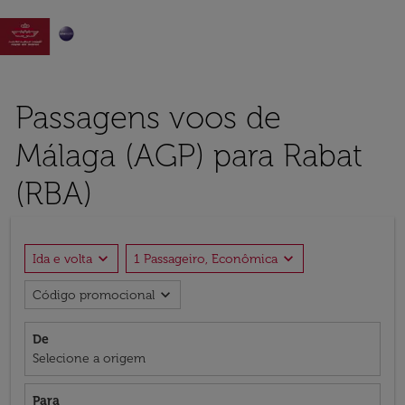

Passagens voos de
Málaga (AGP) para Rabat
(RBA)
expand_more
expand_more
Ida e volta
1 Passageiro, Econômica
expand_more
Código promocional
De
Selecione a origem
Para