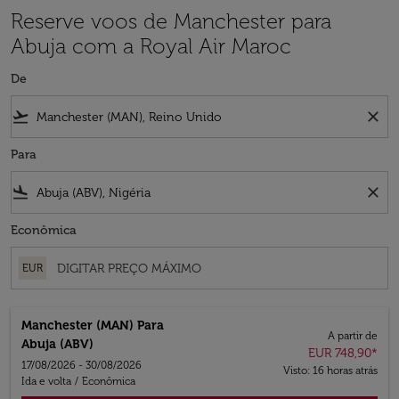
Reserve voos de Manchester para
Abuja com a Royal Air Maroc
De
flight_takeoff
close
Para
flight_land
close
Econômica
EUR
Manchester (MAN)
Para
A partir de
Abuja (ABV)
EUR 748,90
*
17/08/2026 - 30/08/2026
Visto: 16 horas atrás
Ida e volta
/
Econômica