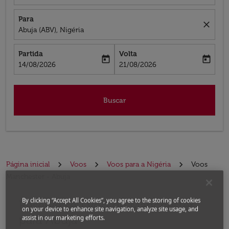
Para
close
Abuja (ABV), Nigéria
Partida
Volta
today
today
fc-booking-departure-date-aria-label
fc-booking-return-date-aria-label
14/08/2026
21/08/2026
Buscar
Página inicial
Voos
Voos para a Nigéria
Voos
Manchester - Abuja
By clicking “Accept All Cookies”, you agree to the storing of cookies
Reserve seu voo de Manchester
on your device to enhance site navigation, analyze site usage, and
para Abuja
assist in our marketing efforts.