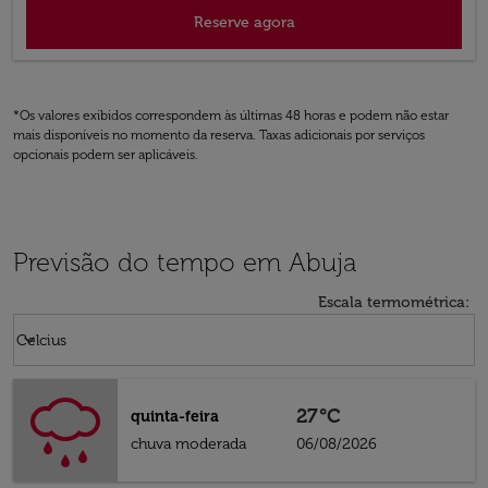
Reserve agora
*Os valores exibidos correspondem às últimas 48 horas e podem não estar
mais disponíveis no momento da reserva. Taxas adicionais por serviços
opcionais podem ser aplicáveis.
Previsão do tempo em Abuja
Escala termométrica
:
Weather unit option Celcius Selected
keyboard_arrow_down
Celcius
27°C
quinta-feira
chuva moderada
06/08/2026