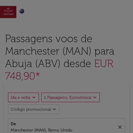

Passagens voos de
Manchester (MAN) para
Abuja (ABV) desde
EUR
748,90*
expand_more
expand_more
Ida e volta
1 Passageiro, Econômica
expand_more
Código promocional
De
close
Manchester (MAN), Reino Unido