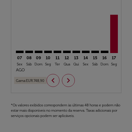
MAN–ABV: cmp-view-offers-disclaimer. Ver ofertas
MAN–ABV: cmp-view-offers-disclaimer. Ver ofert
MAN–ABV: cmp-view-offers-disclaimer. Ver o
MAN–ABV: cmp-view-offers-disclaimer. V
MAN–ABV: cmp-view-offers-disclaim
MAN–ABV: cmp-view-offers-disc
MAN–ABV: cmp-view-offers-
MAN–ABV: cmp-view-off
MAN–ABV: cmp-view
MAN–ABV: cmp-
MAN–ABV, 
MAN–A
M
07
08
09
10
11
12
13
14
15
16
17
18
Sex
Sáb
Dom
Seg
Ter
Qua
Qui
Sex
Sáb
Dom
Seg
Ter
Q
AGO
chevron_left
chevron_right
Gama
EUR 748,90
*Os valores exibidos correspondem às últimas 48 horas e podem não
estar mais disponíveis no momento da reserva. Taxas adicionais por
serviços opcionais podem ser aplicáveis.