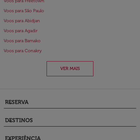
Voos para Freetown
Voos para São Paulo
Voos para Abidjan
Voos para Agadir
Voos para Bamako
Voos para Conakry
VER MAIS
RESERVA
keyboard_arrow_down
DESTINOS
keyboard_arrow_down
EXPERIÊNCIA
keyboard_arrow_down