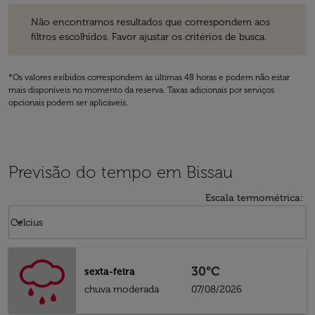
Não encontramos resultados que correspondem aos filtros escolhidos
Não encontramos resultados que correspondem aos
filtros escolhidos. Favor ajustar os critérios de busca.
*Os valores exibidos correspondem às últimas 48 horas e podem não estar
mais disponíveis no momento da reserva. Taxas adicionais por serviços
opcionais podem ser aplicáveis.
Previsão do tempo em Bissau
Escala termométrica
:
Weather unit option Celcius Selected
keyboard_arrow_down
Celcius
30°C
sexta-feira
chuva moderada
07/08/2026