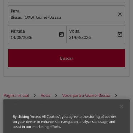
Para
close
Bissau (OXB), Guiné-Bissau
Partida
Volta
today
today
fc-booking-departure-date-aria-label
fc-booking-return-date-aria-label
14/08/2026
21/08/2026
Buscar
Página inicial
Voos
Voos para a Guiné-Bissau
Voos Manchester - Bissau
By clicking “Accept All Cookies”, you agree to the storing of cookies
Reserve seu voo de Manchester
Não encontramos resultados que correspondem aos filtr
on your device to enhance site navigation, analyze site usage, and
para Bissau
assist in our marketing efforts.