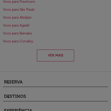
Voos para Freetown
Voos para São Paulo
Voos para Abidjan
Voos para Agadir
Voos para Bamako
Voos para Conakry
VER MAIS
RESERVA
keyboard_arrow_down
DESTINOS
keyboard_arrow_down
EXPERIÊNCIA