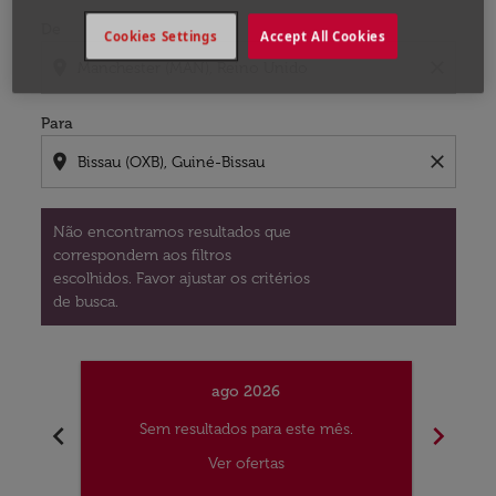
De
Cookies Settings
Accept All Cookies
location_on
close
Para
location_on
close
Não encontramos resultados que
correspondem aos filtros
escolhidos. Favor ajustar os critérios
de busca.
ago 2026
chevron_left
chevron_right
Sem resultados para este mês.
S
Ver ofertas