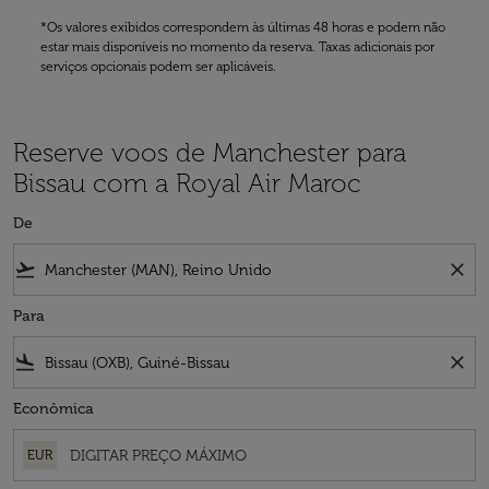
*Os valores exibidos correspondem às últimas 48 horas e podem não
estar mais disponíveis no momento da reserva. Taxas adicionais por
serviços opcionais podem ser aplicáveis.
Reserve voos de Manchester para
Bissau com a Royal Air Maroc
De
flight_takeoff
close
Para
flight_land
close
Econômica
EUR