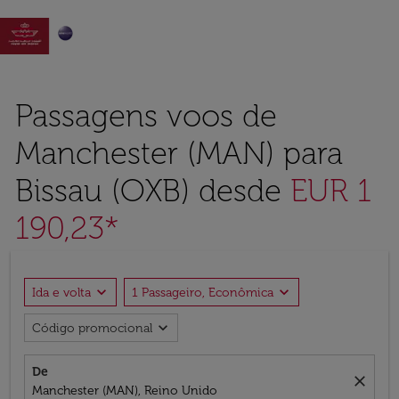

Passagens voos de
Manchester (MAN) para
Bissau (OXB) desde
EUR 1
190,23*
expand_more
expand_more
Ida e volta
1 Passageiro, Econômica
expand_more
Código promocional
De
close
Manchester (MAN), Reino Unido