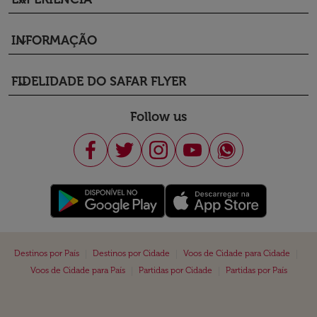
keyboard_arrow_down
INFORMAÇÃO
keyboard_arrow_down
FIDELIDADE DO SAFAR FLYER
keyboard_arrow_down
Follow us
|
|
|
Destinos por País
Destinos por Cidade
Voos de Cidade para Cidade
|
|
Voos de Cidade para País
Partidas por Cidade
Partidas por País