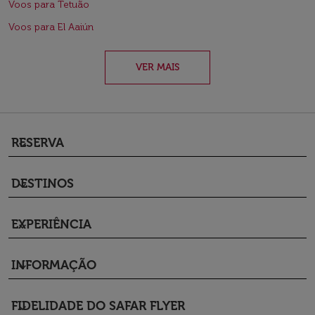
Voos para Tetuão
Voos para El Aaiún
VER MAIS
RESERVA
keyboard_arrow_down
DESTINOS
keyboard_arrow_down
EXPERIÊNCIA
keyboard_arrow_down
INFORMAÇÃO
keyboard_arrow_down
FIDELIDADE DO SAFAR FLYER
keyboard_arrow_down