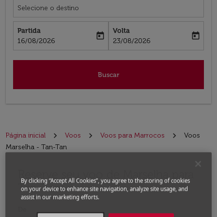
Selecione o destino
Partida
Volta
today
today
fc-booking-departure-date-aria-label
fc-booking-return-date-aria-label
16/08/2026
23/08/2026
Buscar
Página inicial
Voos
Voos para Marrocos
Voos
Marselha - Tan-Tan
Reserve seu voo de Marselha para
Experimente atualizar a rota (partida e/ou destino) ou 
By clicking “Accept All Cookies”, you agree to the storing of cookies
Tan-Tan
on your device to enhance site navigation, analyze site usage, and
assist in our marketing efforts.
De