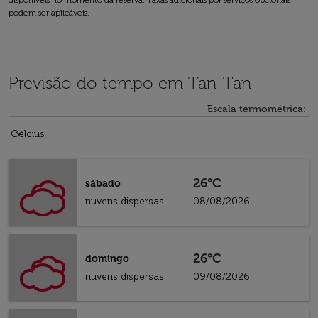
disponíveis no momento da reserva. Taxas adicionais por serviços opcionais
podem ser aplicáveis.
Previsão do tempo em Tan-Tan
Escala termométrica
:
Weather unit option Celcius Selected
keyboard_arrow_down
Celcius
26°C
sábado
nuvens dispersas
08/08/2026
26°C
domingo
nuvens dispersas
09/08/2026