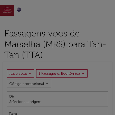

Passagens voos de
Marselha (MRS) para Tan-
Tan (TTA)
expand_more
expand_more
Ida e volta
1 Passageiro, Econômica
expand_more
Código promocional
De
Selecione a origem
Para