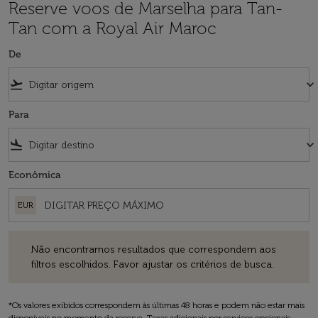
Reserve voos de Marselha para Tan-
Tan com a Royal Air Maroc
De
flight_takeoff
keyboard_arrow_down
Para
flight_land
keyboard_arrow_down
Econômica
EUR
Não encontramos resultados que correspondem aos filtros escolhido
Não encontramos resultados que correspondem aos
filtros escolhidos. Favor ajustar os critérios de busca.
*Os valores exibidos correspondem às últimas 48 horas e podem não estar mais