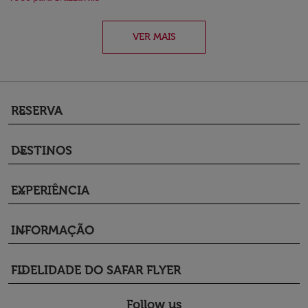
VER MAIS
RESERVA
keyboard_arrow_down
DESTINOS
keyboard_arrow_down
EXPERIÊNCIA
keyboard_arrow_down
INFORMAÇÃO
keyboard_arrow_down
FIDELIDADE DO SAFAR FLYER
keyboard_arrow_down
Follow us