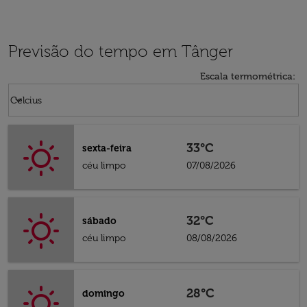
Previsão do tempo em Tânger
Escala termométrica
:
Weather unit option Celcius Selected
keyboard_arrow_down
Celcius
33°C
sexta-feira
céu limpo
07/08/2026
32°C
sábado
céu limpo
08/08/2026
28°C
domingo