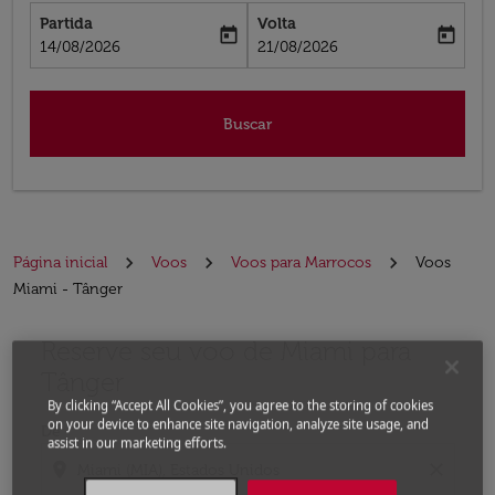
Partida
Volta
today
today
fc-booking-departure-date-aria-label
fc-booking-return-date-aria-label
14/08/2026
21/08/2026
Buscar
Página inicial
Voos
Voos para Marrocos
Voos
Miami - Tânger
Reserve seu voo de Miami para
Experimente atualizar a rota (partida e/ou destino) ou 
Tânger
By clicking “Accept All Cookies”, you agree to the storing of cookies
on your device to enhance site navigation, analyze site usage, and
De
assist in our marketing efforts.
location_on
close