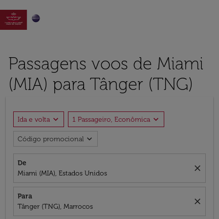

Passagens voos de Miami
(MIA) para Tânger (TNG)
expand_more
expand_more
Ida e volta
1 Passageiro, Econômica
expand_more
Código promocional
De
close
Miami (MIA), Estados Unidos
Para
close
Tânger (TNG), Marrocos