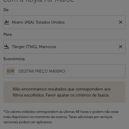
De
flight_takeoff
close
Para
flight_land
close
Econômica
EUR
Não encontramos resultados que correspondem aos filtros escolhidos
Não encontramos resultados que correspondem aos
filtros escolhidos. Favor ajustar os critérios de busca.
*Os valores exibidos correspondem às últimas 48 horas e podem não estar
mais disponíveis no momento da reserva. Taxas adicionais por serviços
opcionais podem ser aplicáveis.