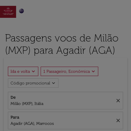

Passagens voos de Milão
(MXP) para Agadir (AGA)
expand_more
expand_more
Ida e volta
1 Passageiro, Econômica
expand_more
Código promocional
De
close
Milão (MXP), Itália
Para
close
Agadir (AGA), Marrocos