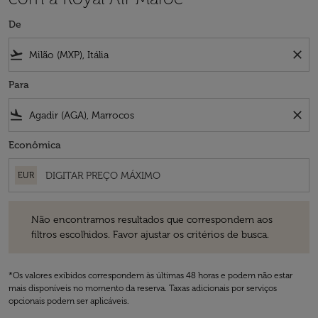
De
flight_takeoff
close
Para
flight_land
close
Econômica
EUR
Não encontramos resultados que correspondem aos filtros escolhidos
Não encontramos resultados que correspondem aos
filtros escolhidos. Favor ajustar os critérios de busca.
*Os valores exibidos correspondem às últimas 48 horas e podem não estar
mais disponíveis no momento da reserva. Taxas adicionais por serviços
opcionais podem ser aplicáveis.