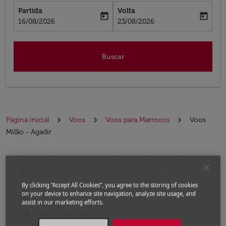
Partida
Volta
today
today
fc-booking-departure-date-aria-label
fc-booking-return-date-aria-label
16/08/2026
23/08/2026
Buscar
Página inicial
Voos
Voos para Marrocos
Voos
Milão - Agadir
Reserve seu voo de Milão para
Experimente atualizar a rota (partida e/ou destino) ou 
Agadir
By clicking “Accept All Cookies”, you agree to the storing of cookies
on your device to enhance site navigation, analyze site usage, and
De
assist in our marketing efforts.
location_on
close