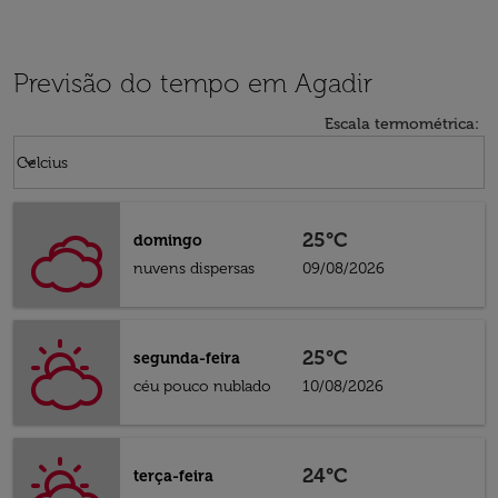
Previsão do tempo em Agadir
Escala termométrica
:
Weather unit option Celcius Selected
keyboard_arrow_down
Celcius
25°C
domingo
nuvens dispersas
09/08/2026
25°C
segunda-feira
céu pouco nublado
10/08/2026
24°C
terça-feira