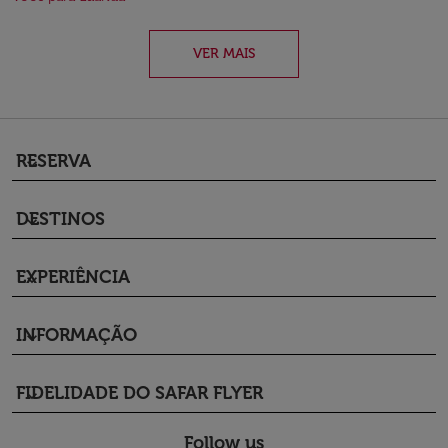
VER MAIS
RESERVA
keyboard_arrow_down
DESTINOS
keyboard_arrow_down
EXPERIÊNCIA
keyboard_arrow_down
INFORMAÇÃO
keyboard_arrow_down
FIDELIDADE DO SAFAR FLYER
keyboard_arrow_down
Follow us