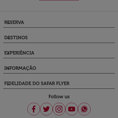
RESERVA
keyboard_arrow_down
DESTINOS
keyboard_arrow_down
EXPERIÊNCIA
keyboard_arrow_down
INFORMAÇÃO
keyboard_arrow_down
FIDELIDADE DO SAFAR FLYER
keyboard_arrow_down
Follow us