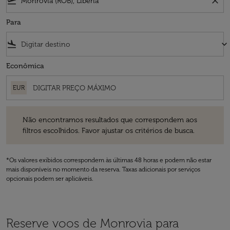
flight_takeoff
close
Para
flight_land
keyboard_arrow_down
Econômica
EUR
Não encontramos resultados que correspondem aos filtros escolhidos
Não encontramos resultados que correspondem aos
filtros escolhidos. Favor ajustar os critérios de busca.
*Os valores exibidos correspondem às últimas 48 horas e podem não estar
mais disponíveis no momento da reserva. Taxas adicionais por serviços
opcionais podem ser aplicáveis.
Reserve voos de Monrovia para