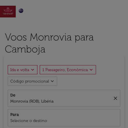

Voos Monrovia para
Camboja
expand_more
expand_more
Ida e volta
1 Passageiro, Econômica
expand_more
Código promocional
De
close
Monrovia (ROB), Libéria
Para
Selecione o destino