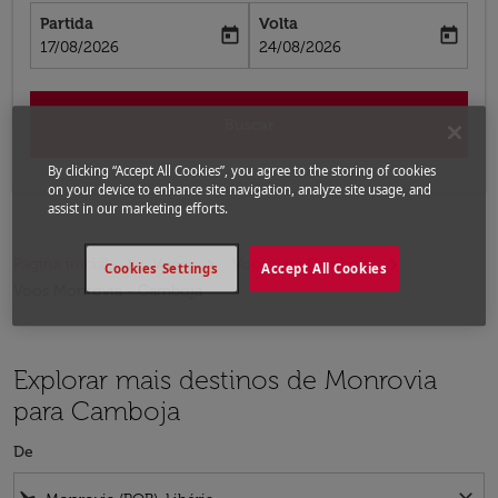
Partida
Volta
today
today
fc-booking-departure-date-aria-label
fc-booking-return-date-aria-label
17/08/2026
24/08/2026
Buscar
By clicking “Accept All Cookies”, you agree to the storing of cookies
on your device to enhance site navigation, analyze site usage, and
assist in our marketing efforts.
Página inicial
Voos
Voos para Camboja
Cookies Settings
Accept All Cookies
Voos Monrovia - Camboja
Explorar mais destinos de Monrovia
para Camboja
De