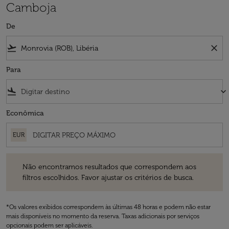
Camboja
De
flight_takeoff
close
Para
flight_land
keyboard_arrow_down
Econômica
EUR
Não encontramos resultados que correspondem aos filtros escolhidos
Não encontramos resultados que correspondem aos
filtros escolhidos. Favor ajustar os critérios de busca.
*Os valores exibidos correspondem às últimas 48 horas e podem não estar
mais disponíveis no momento da reserva. Taxas adicionais por serviços
opcionais podem ser aplicáveis.