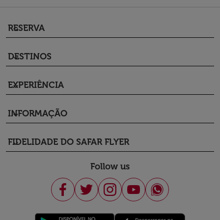
RESERVA
keyboard_arrow_down
DESTINOS
keyboard_arrow_down
EXPERIÊNCIA
keyboard_arrow_down
INFORMAÇÃO
keyboard_arrow_down
FIDELIDADE DO SAFAR FLYER
keyboard_arrow_down
Follow us