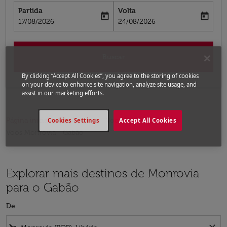
Partida
Volta
today
today
fc-booking-departure-date-aria-label
fc-booking-return-date-aria-label
17/08/2026
24/08/2026
Buscar
By clicking “Accept All Cookies”, you agree to the storing of cookies
on your device to enhance site navigation, analyze site usage, and
assist in our marketing efforts.
Página inicial
Voos
Voos para o Gabão
Cookies Settings
Accept All Cookies
Voos Monrovia - Gabão
Explorar mais destinos de Monrovia
para o Gabão
De