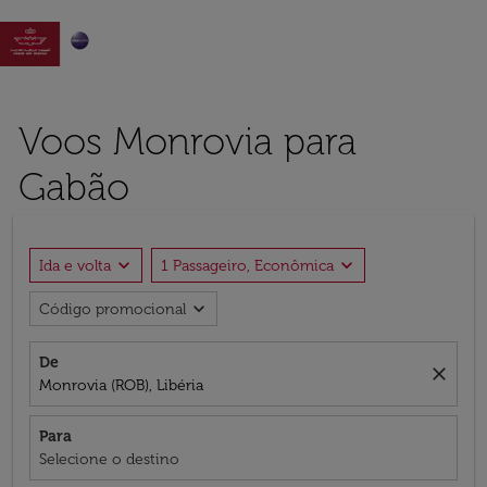

Voos Monrovia para
Gabão
expand_more
expand_more
Ida e volta
1 Passageiro, Econômica
expand_more
Código promocional
De
close
Monrovia (ROB), Libéria
Para
Selecione o destino