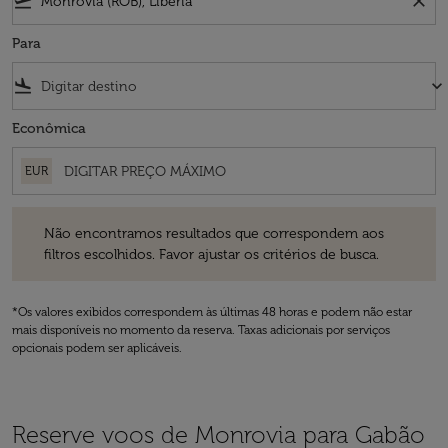
flight_takeoff
close
Para
flight_land
keyboard_arrow_down
Econômica
EUR
Não encontramos resultados que correspondem aos filtros escolhidos
Não encontramos resultados que correspondem aos
filtros escolhidos. Favor ajustar os critérios de busca.
*Os valores exibidos correspondem às últimas 48 horas e podem não estar
mais disponíveis no momento da reserva. Taxas adicionais por serviços
opcionais podem ser aplicáveis.
Reserve voos de Monrovia para Gabão