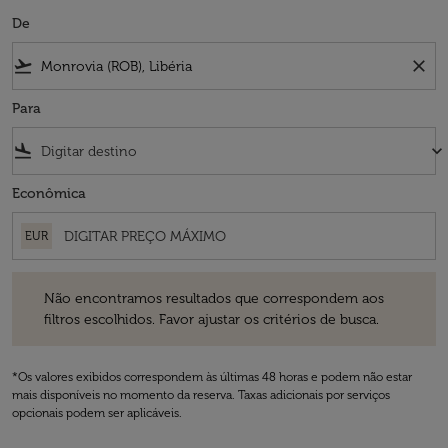
De
flight_takeoff
close
Para
flight_land
keyboard_arrow_down
Econômica
EUR
Não encontramos resultados que correspondem aos filtros escolhidos
Não encontramos resultados que correspondem aos
filtros escolhidos. Favor ajustar os critérios de busca.
*Os valores exibidos correspondem às últimas 48 horas e podem não estar
mais disponíveis no momento da reserva. Taxas adicionais por serviços
opcionais podem ser aplicáveis.