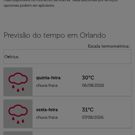
mais disponíveis no momento da reserva. Taxas adicionais por serviços
opcionais podem ser aplicáveis.
Previsão do tempo em Orlando
Escala termométrica
:
Weather unit option Celcius Selected
keyboard_arrow_down
Celcius
30°C
quinta-feira
chuva fraca
06/08/2026
31°C
sexta-feira
chuva fraca
07/08/2026