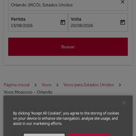
close
Orlando (MCO), Estados Unidos
Partida
Volta
today
today
fc-booking-departure-date-aria-label
fc-booking-return-date-aria-label
13/08/2026
20/08/2026
Buscar
Página inicial
Voos
Voos para Estados Unidos
Voos Moscovo - Orlando
Reserve seu voo de Moscovo para
Experimente atualizar a rota (partida e/ou destino) ou 
By clicking “Accept All Cookies”, you agree to the storing of cookies
Orlando
on your device to enhance site navigation, analyze site usage, and
assist in our marketing efforts.
De