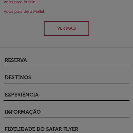
Voos para Austin
Voos para Beni Mellal
VER MAIS
RESERVA
keyboard_arrow_down
DESTINOS
keyboard_arrow_down
EXPERIÊNCIA
keyboard_arrow_down
INFORMAÇÃO
keyboard_arrow_down
FIDELIDADE DO SAFAR FLYER
keyboard_arrow_down