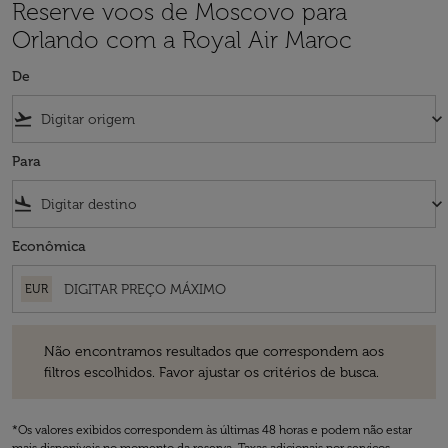
Reserve voos de Moscovo para
Orlando com a Royal Air Maroc
De
flight_takeoff
keyboard_arrow_down
Para
flight_land
keyboard_arrow_down
Econômica
EUR
Não encontramos resultados que correspondem aos filtros escolhidos
Não encontramos resultados que correspondem aos
filtros escolhidos. Favor ajustar os critérios de busca.
*Os valores exibidos correspondem às últimas 48 horas e podem não estar