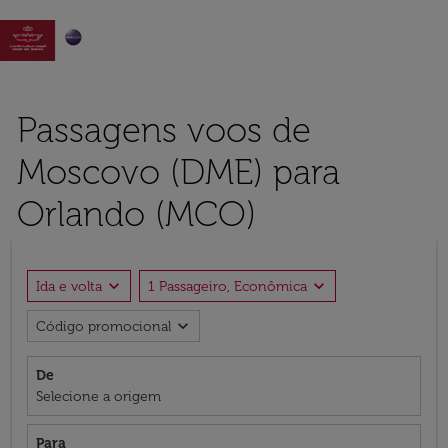

Passagens voos de
Moscovo (DME) para
Orlando (MCO)
expand_more
expand_more
Ida e volta
1 Passageiro, Econômica
expand_more
Código promocional
De
Selecione a origem
Para