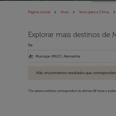
Página inicial
Voos
Voos para a China
Explorar mais destinos de 
De
flight_takeoff
Não encontramos resultados que correspondem aos filt
Não encontramos resultados que correspondem aos
*Os valores exibidos correspondem às últimas 48 horas e podem