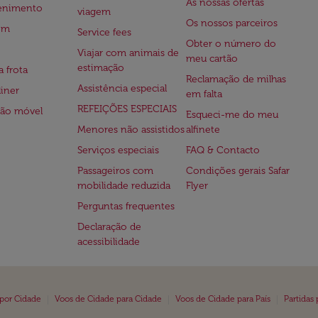
As nossas ofertas
tenimento
viagem
Os nossos parceiros
em
Service fees
Obter o número do
Viajar com animais de
meu cartão
estimação
a frota
Reclamação de milhas
Assistência especial
iner
em falta
REFEIÇÕES ESPECIAIS
ção móvel
Esqueci-me do meu
Menores não assistidos
alfinete
Serviços especiais
FAQ & Contacto
Passageiros com
Condições gerais Safar
mobilidade reduzida
Flyer
Perguntas frequentes
Declaração de
acessibilidade
|
|
|
 por Cidade
Voos de Cidade para Cidade
Voos de Cidade para País
Partidas