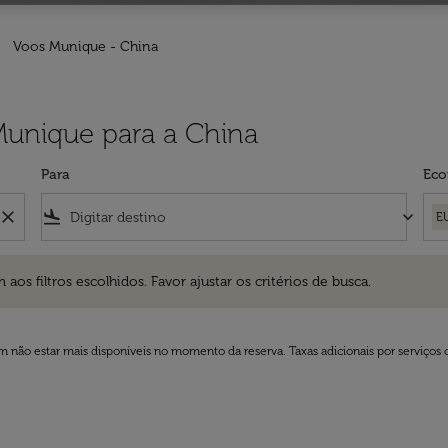
Voos Munique - China
Munique para a China
Para
Eco
close
flight_land
keyboard_arrow_down
E
ros escolhidos. Favor ajustar os critérios de busca.
 filtros escolhidos. Favor ajustar os critérios de busca.
 não estar mais disponíveis no momento da reserva. Taxas adicionais por serviços 