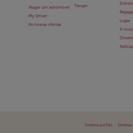
Entre
Tanger
Alugar um automóvel
Bagag
My Driver
Lugar
As nossas ofertas
A noss
Dreaml
Aplica
|
Destinos por País
Destinos