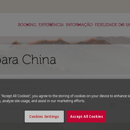
keyboard_arrow_down
keyboard_arrow_down
keyboard_arrow_down
keyboard_arrow_down
BOOKING
EXPERIÊNCIA
INFORMAÇÃO
FIDELIDADE DO SA
ara China
expand_more
Código promocional
g “Accept All Cookies”, you agree to the storing of cookies on your device to enhance si
, analyze site usage, and assist in our marketing efforts.
Partida
Volt
today
fc-booking-departure-date-aria-l
fc-bo
13/08/2026
20/0
Cookies Settings
Accept All Cookies