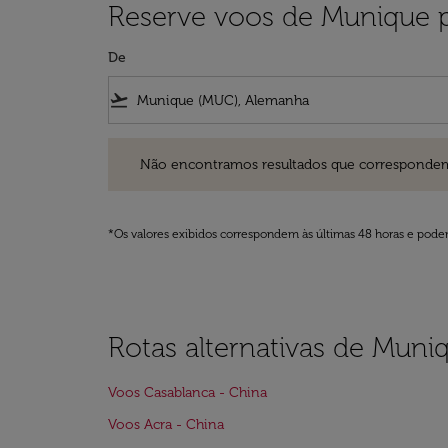
Reserve voos de Munique 
De
flight_takeoff
Não encontramos resultados que correspondem aos filt
Não encontramos resultados que correspondem aos
*Os valores exibidos correspondem às últimas 48 horas e podem
Rotas alternativas de Muni
Voos Casablanca - China
Voos Acra - China