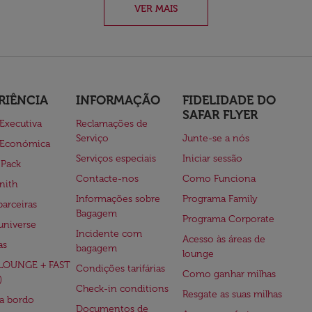
VER MAIS
RIÊNCIA
INFORMAÇÃO
FIDELIDADE DO
SAFAR FLYER
 Executiva
Reclamações de
Serviço
Junte-se a nós
 Económica
Serviços especiais
Iniciar sessão
 Pack
Contacte-nos
Como Funciona
nith
Informações sobre
Programa Family
parceiras
Bagagem
Programa Corporate
universe
Incidente com
Acesso às áreas de
as
bagagem
lounge
(LOUNGE + FAST
Condições tarifárias
Como ganhar milhas
)
Check-in conditions
Resgate as suas milhas
 a bordo
Documentos de