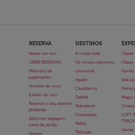
RESERVA
DESTINOS
EXPE
Resee um voo
A nossa rede
Classe
GERIR RESERVAS
Os nossos parceiros
Classe
Métodos de
oneworld
Family
pagamento
Agadir
Sala Ze
Horário de voos
Casablanca
Feiras 
Estado do voo
Dakhla
Magic 
Reserve o seu assento
Marrakech
Crianç
preferido
Ouarzazate
LOFT 
Adicione bagagem
TRACK
Rabat
extra de porão
Jantar
Tétouan
Hotéis