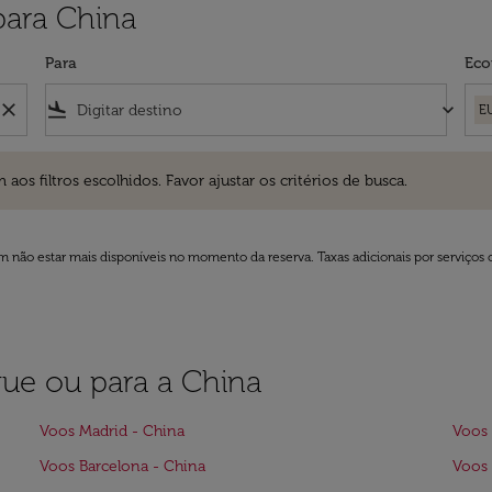
para China
Para
Eco
close
flight_land
keyboard_arrow_down
E
ros escolhidos. Favor ajustar os critérios de busca.
 filtros escolhidos. Favor ajustar os critérios de busca.
 não estar mais disponíveis no momento da reserva. Taxas adicionais por serviços 
que ou para a China
Voos Madrid - China
Voos 
Voos Barcelona - China
Voos 