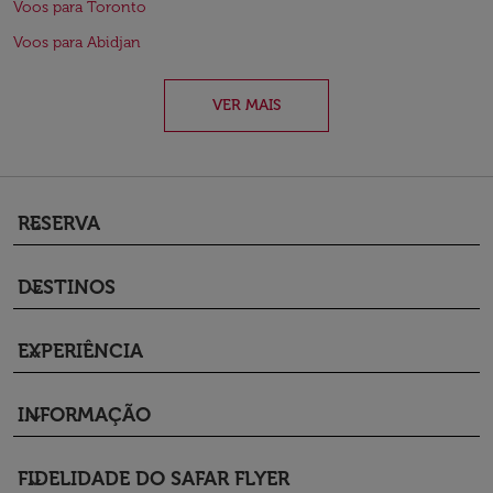
Voos para Toronto
Voos para Abidjan
VER MAIS
RESERVA
keyboard_arrow_down
DESTINOS
keyboard_arrow_down
EXPERIÊNCIA
keyboard_arrow_down
INFORMAÇÃO
keyboard_arrow_down
FIDELIDADE DO SAFAR FLYER
keyboard_arrow_down