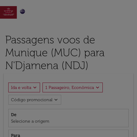

Passagens voos de
Munique (MUC) para
N'Djamena (NDJ)
expand_more
expand_more
Ida e volta
1 Passageiro, Econômica
expand_more
Código promocional
De
Selecione a origem
Para