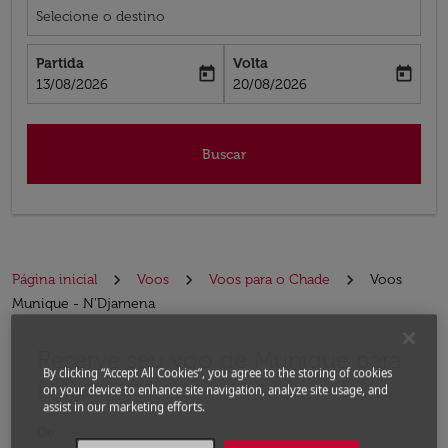
Selecione o destino
Partida
Volta
today
today
fc-booking-departure-date-aria-label
fc-booking-return-date-aria-label
13/08/2026
20/08/2026
Buscar
Página inicial
Voos
Voos para o Chade
Voos
Munique - N'Djamena
Reserve seu voo de Munique para
Experimente atualizar a rota (partida e/ou destino) ou 
By clicking “Accept All Cookies”, you agree to the storing of cookies
N'Djamena
on your device to enhance site navigation, analyze site usage, and
assist in our marketing efforts.
De