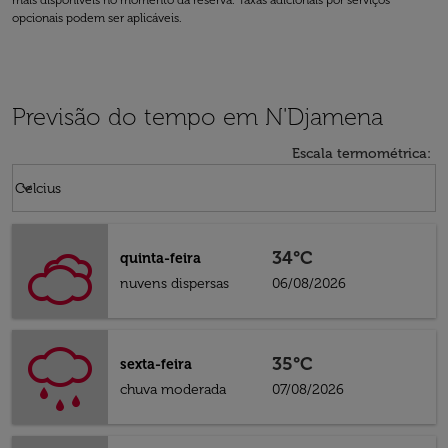
mais disponíveis no momento da reserva. Taxas adicionais por serviços
opcionais podem ser aplicáveis.
Previsão do tempo em N'Djamena
Escala termométrica
:
Weather unit option Celcius Selected
keyboard_arrow_down
Celcius
34°C
quinta-feira
nuvens dispersas
06/08/2026
35°C
sexta-feira
chuva moderada
07/08/2026