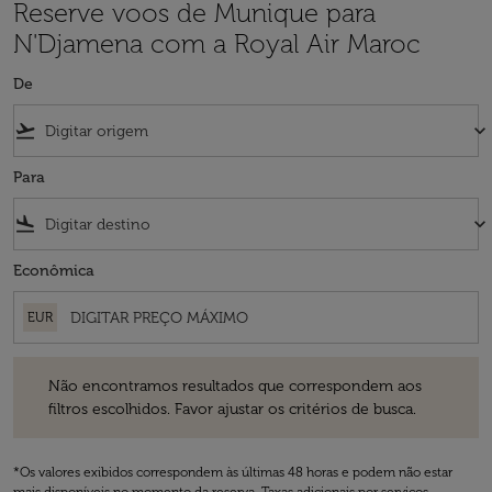
Reserve voos de Munique para
N'Djamena com a Royal Air Maroc
De
flight_takeoff
keyboard_arrow_down
Para
flight_land
keyboard_arrow_down
Econômica
EUR
Não encontramos resultados que correspondem aos filtros escolhidos
Não encontramos resultados que correspondem aos
filtros escolhidos. Favor ajustar os critérios de busca.
*Os valores exibidos correspondem às últimas 48 horas e podem não estar