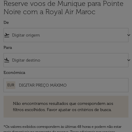
Reserve voos de Munique para Pointe
Noire com a Royal Air Maroc
De
flight_takeoff
keyboard_arrow_down
Para
flight_land
keyboard_arrow_down
Econômica
EUR
Não encontramos resultados que correspondem aos filtros escolhidos
Não encontramos resultados que correspondem aos
filtros escolhidos. Favor ajustar os critérios de busca.
*Os valores exibidos correspondem às últimas 48 horas e podem não estar