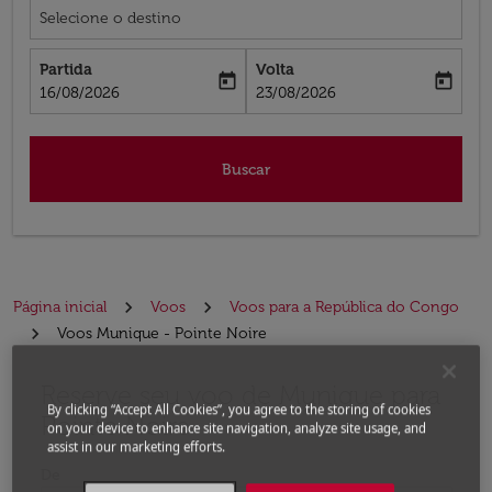
Selecione o destino
Partida
Volta
today
today
fc-booking-departure-date-aria-label
fc-booking-return-date-aria-label
16/08/2026
23/08/2026
Buscar
Página inicial
Voos
Voos para a República do Congo
Voos Munique - Pointe Noire
Reserve seu voo de Munique para
Experimente atualizar a rota (partida e/ou destino) ou 
By clicking “Accept All Cookies”, you agree to the storing of cookies
Pointe Noire
on your device to enhance site navigation, analyze site usage, and
assist in our marketing efforts.
De