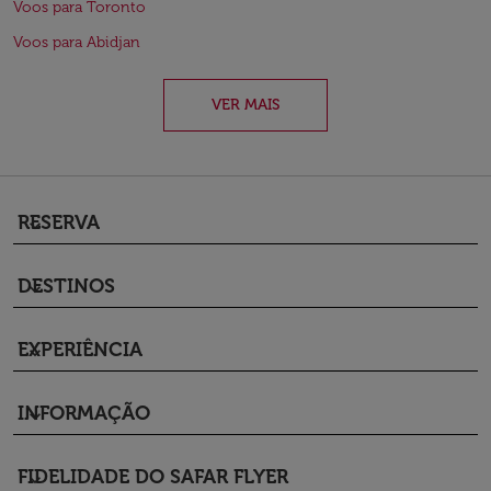
Voos para Toronto
Voos para Abidjan
VER MAIS
RESERVA
keyboard_arrow_down
DESTINOS
keyboard_arrow_down
EXPERIÊNCIA
keyboard_arrow_down
INFORMAÇÃO
keyboard_arrow_down
FIDELIDADE DO SAFAR FLYER
keyboard_arrow_down