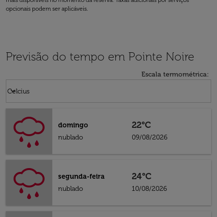
mais disponíveis no momento da reserva. Taxas adicionais por serviços
opcionais podem ser aplicáveis.
Previsão do tempo em Pointe Noire
Escala termométrica
:
Weather unit option Celcius Selected
keyboard_arrow_down
Celcius
22°C
domingo
nublado
09/08/2026
24°C
segunda-feira
nublado
10/08/2026