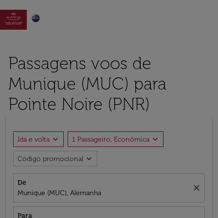

Passagens voos de
Munique (MUC) para
Pointe Noire (PNR)
expand_more
expand_more
Ida e volta
1 Passageiro, Econômica
expand_more
Código promocional
De
close
Munique (MUC), Alemanha
Para