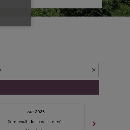
 ofertas.
close
out 2026
chevron_right
Sem resultados para este mês.
Sem result