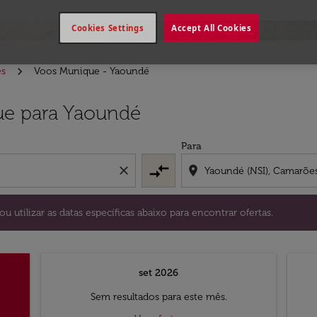
Cookies Settings
Accept All Cookies
es
Voos Munique - Yaoundé
stino) ou utilizar as datas específicas abaixo para encontrar
ue para Yaoundé
Para
compare_arrows
close
location_on
ou utilizar as datas específicas abaixo para encontrar ofertas.
set 2026
Sem resultados para este mês.