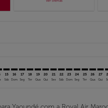
Ver ofertas
imer. Ver ofertas
sclaimer. Ver ofertas
s-disclaimer. Ver ofertas
ffers-disclaimer. Ver ofertas
ew-offers-disclaimer. Ver ofertas
mp-view-offers-disclaimer. Ver ofertas
I: cmp-view-offers-disclaimer. Ver ofertas
C–NSI: cmp-view-offers-disclaimer. Ver ofertas
MUC–NSI: cmp-view-offers-disclaimer. Ver ofertas
MUC–NSI: cmp-view-offers-disclaimer. Ver ofertas
MUC–NSI: cmp-view-offers-disclaimer. Ver oferta
MUC–NSI: cmp-view-offers-disclaimer. Ver of
MUC–NSI: cmp-view-offers-disclaimer. Ve
MUC–NSI: cmp-view-offers-disclaime
MUC–NSI: cmp-view-offers-discl
MUC–NSI: cmp-view-offers-d
MUC–NSI: cmp-view-offe
MUC–NSI: cmp-view-
MUC–NSI: cmp-v
MUC–NSI: 
MUC–N
M
4
15
16
17
18
19
20
21
22
23
24
25
26
27
x
Sáb
Dom
Seg
Ter
Qua
Qui
Sex
Sáb
Dom
Seg
Ter
Qua
Qui
S
para Yaoundé com a Royal Air Maro