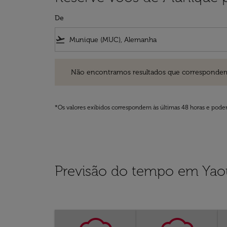
De
flight_takeoff
Não encontramos resultados que correspondem aos filt
Não encontramos resultados que correspondem aos
*Os valores exibidos correspondem às últimas 48 horas e podem
Previsão do tempo em Ya