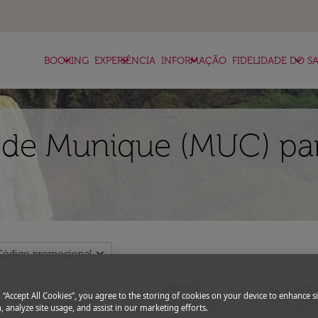
keyboard_arrow_down
keyboard_arrow_down
keyboard_arrow_down
keyboard_arrow_down
BOOKING
EXPERIÊNCIA
INFORMAÇÃO
FIDELIDADE DO SA
 de Munique (MUC) pa
expand_more
Código promocional
Partida
Volt
close
today
g “Accept All Cookies”, you agree to the storing of cookies on your device to enhance si
fc-booking-departure-date-aria-l
fc-bo
14/08/2026
21/0
, analyze site usage, and assist in our marketing efforts.