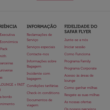
RIÊNCIA
INFORMAÇÃO
FIDELIDADE DO
SAFAR FLYER
 Executiva
Reclamações de
Serviço
Junte-se a nós
 Económica
Serviços especiais
Iniciar sessão
 Pack
Contacte-nos
Como Funciona
nith
Informações sobre
Programa Family
parceiras
Bagagem
Programa Corporate
universe
Incidente com
Acesso às áreas de
as
bagagem
lounge
(LOUNGE + FAST
Condições tarifárias
Como ganhar milhas
)
Check-in conditions
Resgate as suas milhas
 a bordo
Documentos de
As nossas ofertas
tenimento
viagem
Os nossos parceiros