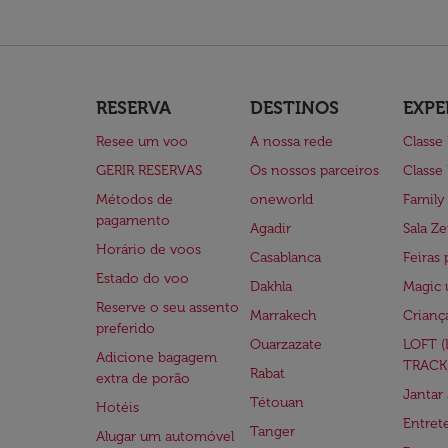
RESERVA
DESTINOS
EXPE
Resee um voo
A nossa rede
Classe
GERIR RESERVAS
Os nossos parceiros
Classe
Métodos de
oneworld
Family
pagamento
Agadir
Sala Ze
Horário de voos
Casablanca
Feiras 
Estado do voo
Dakhla
Magic 
Reserve o seu assento
Marrakech
Crianç
preferido
Ouarzazate
LOFT 
Adicione bagagem
TRACK
Rabat
extra de porão
Jantar
Tétouan
Hotéis
Entre
Tanger
Alugar um automóvel