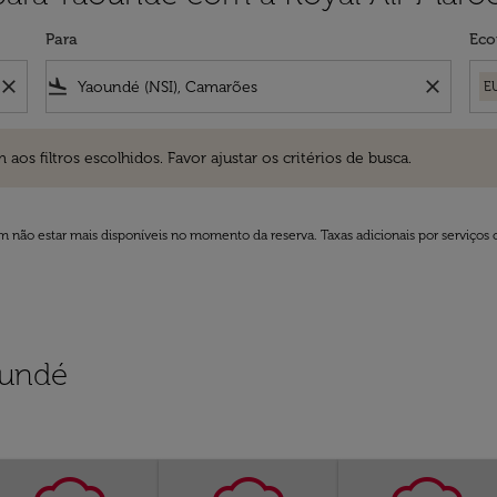
Para
Eco
close
flight_land
close
E
ros escolhidos. Favor ajustar os critérios de busca.
 filtros escolhidos. Favor ajustar os critérios de busca.
 não estar mais disponíveis no momento da reserva. Taxas adicionais por serviços 
oundé