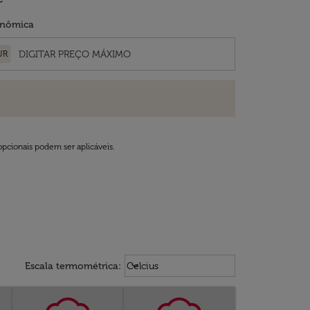
nômica
UR
opcionais podem ser aplicáveis.
Weather unit option Celcius Select
keyboard_arrow_down
Escala termométrica
:
Celcius