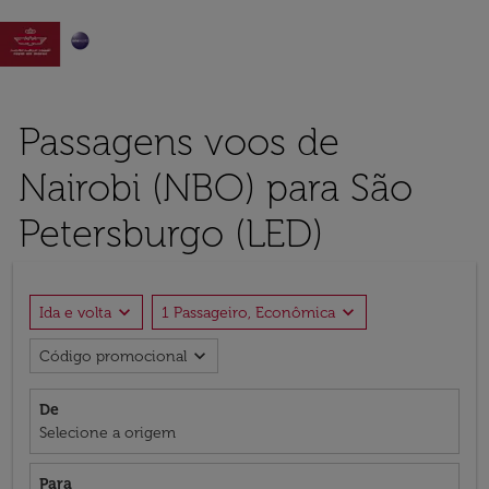

Passagens voos de
Nairobi (NBO) para São
Petersburgo (LED)
expand_more
expand_more
Ida e volta
1 Passageiro, Econômica
expand_more
Código promocional
De
Selecione a origem
Para