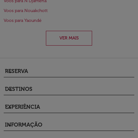
Voos para N'Djamena
Voos para Nouakchott
Voos para Yaoundé
VER MAIS
RESERVA
keyboard_arrow_down
DESTINOS
keyboard_arrow_down
EXPERIÊNCIA
keyboard_arrow_down
INFORMAÇÃO
keyboard_arrow_down