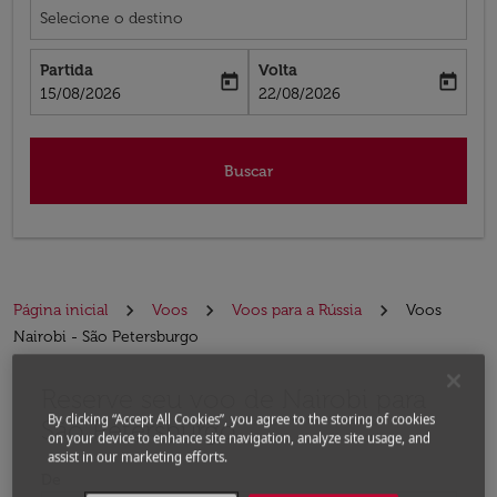
Selecione o destino
Partida
Volta
today
today
fc-booking-departure-date-aria-label
fc-booking-return-date-aria-label
15/08/2026
22/08/2026
Buscar
Página inicial
Voos
Voos para a Rússia
Voos
Nairobi - São Petersburgo
Reserve seu voo de Nairobi para
Experimente atualizar a rota (partida e/ou destino) ou 
By clicking “Accept All Cookies”, you agree to the storing of cookies
São Petersburgo
on your device to enhance site navigation, analyze site usage, and
assist in our marketing efforts.
De