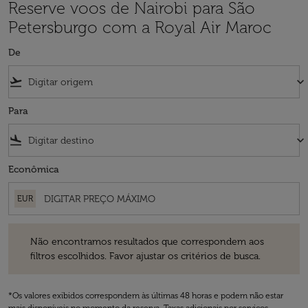
Reserve voos de Nairobi para São
Petersburgo com a Royal Air Maroc
De
flight_takeoff
keyboard_arrow_down
Para
flight_land
keyboard_arrow_down
Econômica
EUR
Não encontramos resultados que correspondem aos filtros escolhidos
Não encontramos resultados que correspondem aos
filtros escolhidos. Favor ajustar os critérios de busca.
*Os valores exibidos correspondem às últimas 48 horas e podem não estar