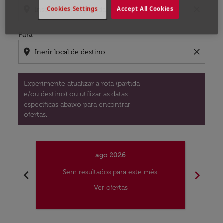
location_on
close
Cookies Settings
Accept All Cookies
Para
location_on
close
Experimente atualizar a rota (partida
e/ou destino) ou utilizar as datas
específicas abaixo para encontrar
ofertas.
ago 2026
chevron_left
chevron_right
Sem resultados para este mês.
S
Ver ofertas