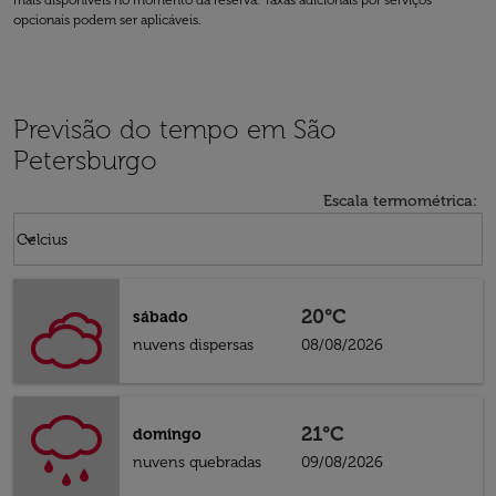
mais disponíveis no momento da reserva. Taxas adicionais por serviços
opcionais podem ser aplicáveis.
Previsão do tempo em São
Petersburgo
Escala termométrica
:
Weather unit option Celcius Selected
keyboard_arrow_down
Celcius
20°C
sábado
nuvens dispersas
08/08/2026
21°C
domingo
nuvens quebradas
09/08/2026