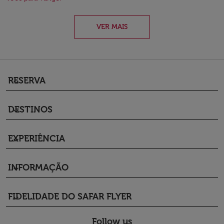
VER MAIS
RESERVA
keyboard_arrow_down
DESTINOS
keyboard_arrow_down
EXPERIÊNCIA
keyboard_arrow_down
INFORMAÇÃO
keyboard_arrow_down
FIDELIDADE DO SAFAR FLYER
keyboard_arrow_down
Follow us