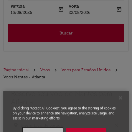
Partida
Volta
today
today
fc-booking-departure-date-aria-label
fc-booking-return-date-aria-label
15/08/2026
22/08/2026
Buscar
Página inicial
Voos
Voos para Estados Unidos
Voos Nantes - Atlanta
Reserve seu voo de Nantes para
Experimente atualizar a rota (partida e/ou destino) ou 
Atlanta
By clicking “Accept All Cookies”, you agree to the storing of cookies
on your device to enhance site navigation, analyze site usage, and
De
assist in our marketing efforts.
location_on
close