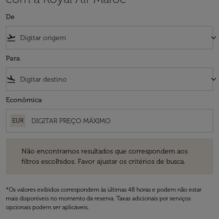
De
flight_takeoff
keyboard_arrow_down
Para
flight_land
keyboard_arrow_down
Econômica
EUR
Não encontramos resultados que correspondem aos filtros escolhidos
Não encontramos resultados que correspondem aos
filtros escolhidos. Favor ajustar os critérios de busca.
*Os valores exibidos correspondem às últimas 48 horas e podem não estar
mais disponíveis no momento da reserva. Taxas adicionais por serviços
opcionais podem ser aplicáveis.