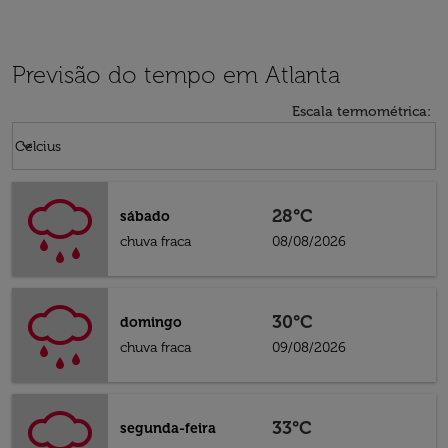
Previsão do tempo em Atlanta
Escala termométrica
:
Weather unit option Celcius Selected
keyboard_arrow_down
Celcius
28°C
sábado
chuva fraca
08/08/2026
30°C
domingo
chuva fraca
09/08/2026
33°C
segunda-feira